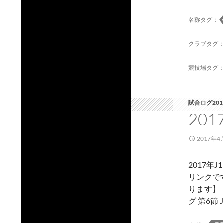
名称タグ：
クラブタグ
競技場タグ
試合ログ201
20
2017年4
2017年
リンクで
ります】 
グ 第6節 