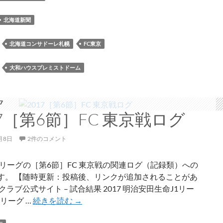
北
海
北海道新聞
道
新
：
北海道コンサドーレ札幌
FC東京
聞
社
：
大和ハウスプレミストドーム
創
業
130
7
17［第6節］FC 東京戦ログ
周
年
サ
月8日
2件のコメント
ン
ク
J1リーグの［第6節］FC 東京戦の関連ログ（記録類）への
ス
す。 【随時更新：投稿後、リンクが追加されることがあ
マ
クラブ公式サイト – 試合結果 2017 明治安田生命J1リー
ッ
2017［第
Jリーグ …
続きを読む
→
チ
6