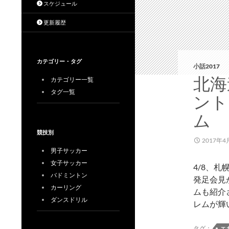
スケジュール
更新履歴
カテゴリー・タグ
小話2017
北海
カテゴリー一覧
タグ一覧
ント
ム
競技別
2017年4
男子サッカー
女子サッカー
4/8、
バドミントン
発足会見
カーリング
ムも紹介
ダンスドリル
レムが輝
タグ：
エ