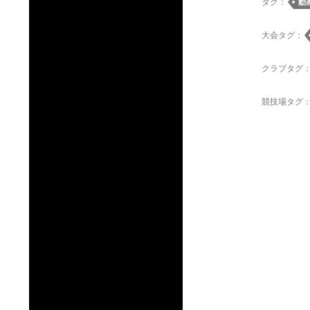
タグ：
動
大会タグ：
クラブタグ
競技場タグ