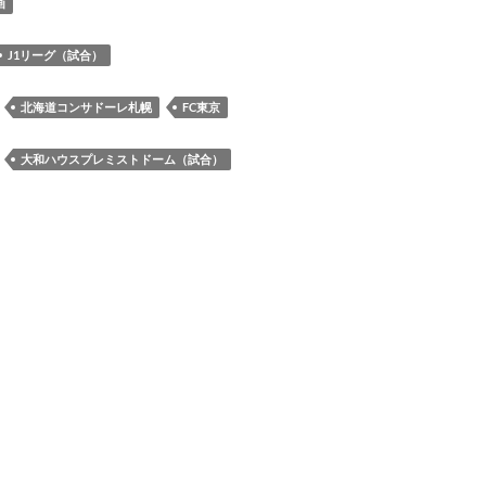
節］
画
FC
東
J1リーグ（試合）
京
戦
：
北海道コンサドーレ札幌
FC東京
ロ
グ
：
大和ハウスプレミストドーム（試合）