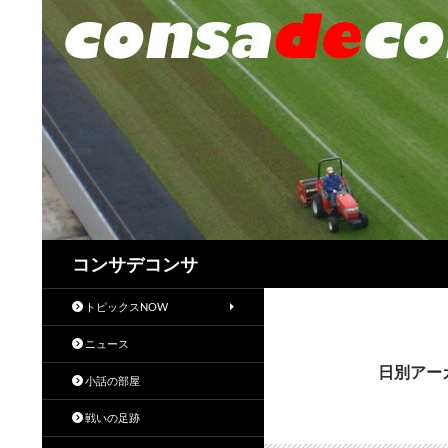
検
コンサデコンサ
索
トピックスNOW
ニュース
日別アーカ
小話の部屋
戦いの足跡