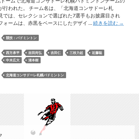
札幌ドームで北海道コンサドーレ札幌バドミントンチームの
新
が行われた。 チーム名は、「北海道コンサドーレ札
し
見では、セレクションで選ばれた7選手もお披露目され
い
北
フォームは、赤黒をベースにしたデザイ …
続きを読む
→
エ
海
ン
道
：
競技：バドミントン
ブ
コ
レ
ン
：
西方承平
吉田尚弘
吉田仁
三枝力起
近藤聡
ム
サ
中木広大
清本樹
ド
ー
：
北海道コンサドーレ札幌バドミントン
レ
札
幌
バ
ド
ミ
ン
ト
7