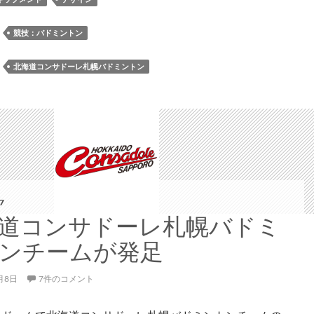
コ
ン
：
競技：バドミントン
サ
ド
：
北海道コンサドーレ札幌バドミントン
ー
レ
札
幌
バ
ド
ミ
ン
7
ト
道コンサドーレ札幌バドミ
ン
ンチームが発足
チ
ー
月8日
7件のコメント
ム
の