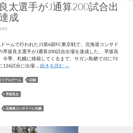
ン
良太選手がJ通算200試合出
チ
達成
ー
ム
月8日
が
発
札幌ドームで行われたJ1第6節FC東京戦で、北海道コンサド
足
の早坂良太選手がJ通算200試合出場を達成した。 早坂良
、今季、札幌に移籍してくるまで、サガン鳥栖でJ2に73
早
に126試合に出場 …
続きを読む
→
坂
良
モリアルゲーム
記録
太
選
：
早坂良太
手
が
：
北海道コンサドーレ札幌
J
通
算