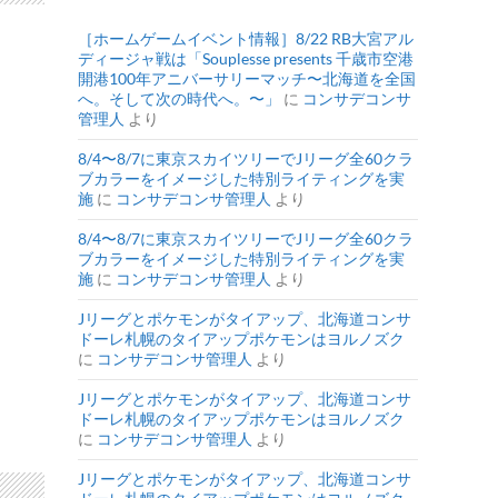
［ホームゲームイベント情報］8/22 RB大宮アル
ディージャ戦は「Souplesse presents 千歳市空港
開港100年アニバーサリーマッチ〜北海道を全国
へ。そして次の時代へ。〜」
に
コンサデコンサ
管理人
より
8/4〜8/7に東京スカイツリーでJリーグ全60クラ
ブカラーをイメージした特別ライティングを実
施
に
コンサデコンサ管理人
より
8/4〜8/7に東京スカイツリーでJリーグ全60クラ
ブカラーをイメージした特別ライティングを実
施
に
コンサデコンサ管理人
より
Jリーグとポケモンがタイアップ、北海道コンサ
ドーレ札幌のタイアップポケモンはヨルノズク
に
コンサデコンサ管理人
より
Jリーグとポケモンがタイアップ、北海道コンサ
ドーレ札幌のタイアップポケモンはヨルノズク
に
コンサデコンサ管理人
より
Jリーグとポケモンがタイアップ、北海道コンサ