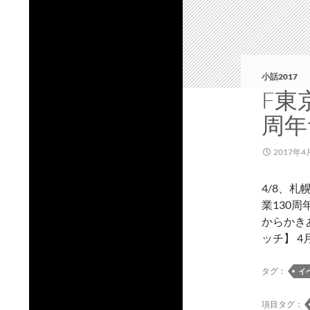
小話2017
F東
周年
2017年4
4/8、
業130
からかき
ッチ】 4
タグ：
イ
項目タグ：