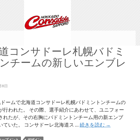
道コンサドーレ札幌バドミ
ンチームの新しいエンブレ
月8日
札幌ドームで北海道コンサドーレ札幌バドミントンチームの
が行われた。 その際、選手紹介にあわせて、ユニフォー
されたが、その右胸にバドミントンチーム用の新エンブ
北
いていた。 コンサドーレ北海道ス …
続きを読む
→
海
道
キップメント
デザイン