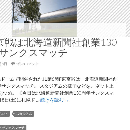
200
試
合
出
場
を
京戦は北海道新聞社創業130
達
サンクスマッチ
成
月8日
1件のコメント
札幌ドームで開催されたJ1第6節F東京戦は、北海道新聞社創
周年サンクスマッチ。 スタジアムの様子などを、ネット上
あつめ。 【今日は北海道新聞社創業130周年サンクスマ
F
月8日(土)に札幌ド …
続きを読む
→
東
京
ベント
スタジアム
戦
は
サンクスマッチ