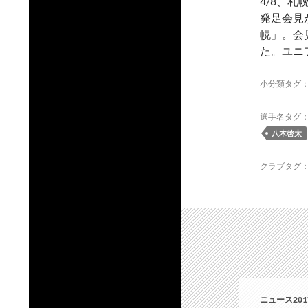
4/8、
発足会見
幌」。会
た。ユニ
小分類タグ
選手名タグ
八木啓太
クラブタグ
ニュース201