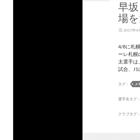
早坂
場を
2017年4
4/8に
ーレ札幌
太選手は
試合、J1
タグ：
メ
選手名タグ
クラブタグ