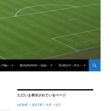
E（手帖）
INVENTORY（目録）
ABOUT（手引）
ただいま表示されているページ
HOME
>
2017年
>
4月
> 8日