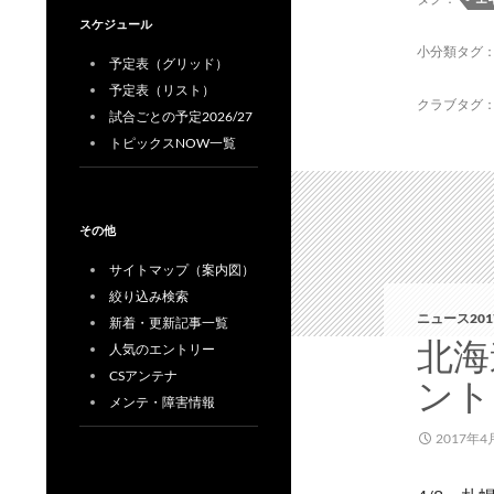
スケジュール
小分類タグ
予定表（グリッド）
予定表（リスト）
クラブタグ
試合ごとの予定2026/27
トピックスNOW一覧
その他
サイトマップ（案内図）
絞り込み検索
ニュース201
新着・更新記事一覧
北海
人気のエントリー
CSアンテナ
ント
メンテ・障害情報
2017年4