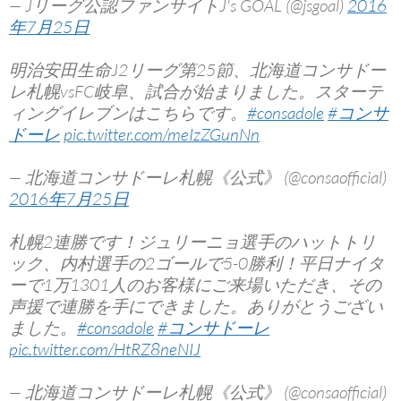
— Jリーグ公認ファンサイトJ's GOAL (@jsgoal)
2016
年7月25日
明治安田生命J2リーグ第25節、北海道コンサドー
レ札幌vsFC岐阜、試合が始まりました。スターテ
ィングイレブンはこちらです。
#consadole
#コンサ
ドーレ
pic.twitter.com/meIzZGunNn
— 北海道コンサドーレ札幌《公式》 (@consaofficial)
2016年7月25日
札幌2連勝です！ジュリーニョ選手のハットトリ
ック、内村選手の2ゴールで5-0勝利！平日ナイタ
ーで1万1301人のお客様にご来場いただき、その
声援で連勝を手にできました。ありがとうござい
ました。
#consadole
#コンサドーレ
pic.twitter.com/HtRZ8neNIJ
— 北海道コンサドーレ札幌《公式》 (@consaofficial)