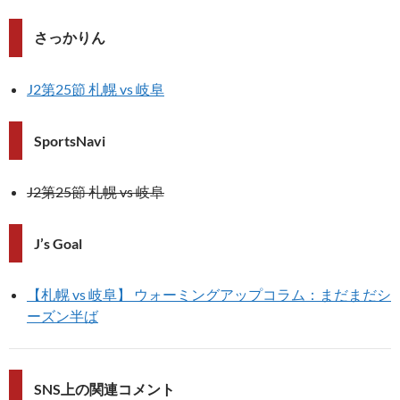
さっかりん
J2第25節 札幌 vs 岐阜
SportsNavi
J2第25節 札幌 vs 岐阜
J’s Goal
【札幌 vs 岐阜】 ウォーミングアップコラム：まだまだシ
ーズン半ば
SNS上の関連コメント