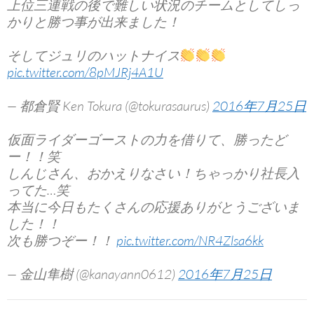
上位三連戦の後で難しい状況のチームとしてしっ
かりと勝つ事が出来ました！
そしてジュリのハットナイス
pic.twitter.com/8pMJRj4A1U
— 都倉賢 Ken Tokura (@tokurasaurus)
2016年7月25日
仮面ライダーゴーストの力を借りて、勝ったど
ー！！笑
しんじさん、おかえりなさい！ちゃっかり社長入
ってた…笑
本当に今日もたくさんの応援ありがとうございま
した！！
次も勝つぞー！！
pic.twitter.com/NR4Zlsa6kk
— 金山隼樹 (@kanayann0612)
2016年7月25日