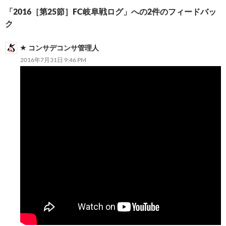
ー
「2016［第25節］FC岐阜戦ログ」への2件のフィードバッ
シ
ク
ョ
コンサデコンサ管理人
ン
2016年7月31日 9:46 PM