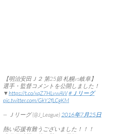
【明治安田Ｊ２ 第25節 札幌vs岐阜】
選手・監督コメントを公開しました！
▼
https://t.co/xqZ7HLvwAW
#Ｊリーグ
pic.twitter.com/GkY2fLCgKM
— Ｊリーグ (@J_League)
2016年7月25日
熱い応援有難うございました！！！