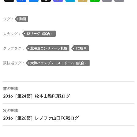
ac
u
hr
as
at
ixi
n
m
o
e
es
e
to
e
e
ail
p
タグ：
動画
b
k
a
d
n
y
o
y
ds
o
a
Li
大会タグ：
J2リーグ（試合）
o
n
n
クラブタグ：
北海道コンサドーレ札幌
FC岐阜
k
k
競技場タグ：
大和ハウスプレミストドーム（試合）
投
前の投稿
稿
2016［第24節］松本山雅FC戦ログ
ナ
次の投稿
ビ
2016［第26節］レノファ山口FC戦ログ
ゲ