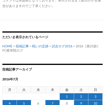
コメントは承認制となっております。表示されるまで数日かかる場
合がありますのでご了承ください。
ただいま表示されているページ
HOME
>
投稿記事
>
戦いの足跡
>
試合ログ2016
> 2016［第25節］
FC岐阜戦ログ
投稿記事アーカイブ
2016年7月
月
火
水
木
金
土
日
1
2
3
4
5
6
7
8
9
10