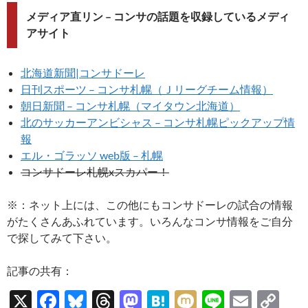
メディア直リン – コンサの話題を収録しているメディ
アサイト
北海道新聞|コンサドーレ
日刊スポーツ – コンサ札幌（Ｊリーグチーム情報）
朝日新聞 – コンサ札幌（マイタウン北海道）
北のサッカーアンビシャス – コンサ札幌ピックアップ情
報
エル・ゴラッソ web版 – 札幌
コンサドーレ札幌xスカパー！
※：ネット上には、この他にもコンサドーレの試合の情報
がたくさんあふれています。いろんなコンサ情報をご自分
で探してみて下さい。
記事の共有：
X
F
Bl
T
M
H
M
Li
E
C