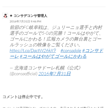
コンサデコンサ管理人
2016年7月31日 9:46 PM
前節のFC岐阜戦は、ジュリーニョ選手と内村
選手のゴールで5-0の完勝！コールはやがて、
ゴールにかわる！広報カメラの舞台裏とゴー
ルラッシュの映像をご覧ください。
https://t.co/DactW26kX9
#consadole
#コンサド
ーレ
#コールはやがてゴールにかわる
— 北海道コンサドーレ札幌《公式》
(@consaofficial)
2016年7月31日
コメントは停止中です。