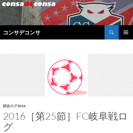
検
コンサデコンサ
索
コ
メインメ
ン
ニュー
テ
ン
ツ
へ
ス
キ
ッ
プ
試合ログ2016
2016［第25節］FC岐阜戦ロ
グ