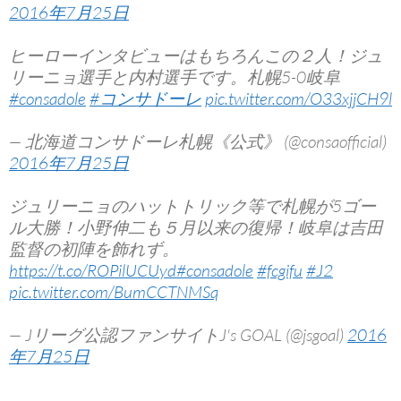
2016年7月25日
ヒーローインタビューはもちろんこの２人！ジュ
リーニョ選手と内村選手です。札幌5-0岐阜
#consadole
#コンサドーレ
pic.twitter.com/O33xjjCH9l
— 北海道コンサドーレ札幌《公式》 (@consaofficial)
2016年7月25日
ジュリーニョのハットトリック等で札幌が5ゴー
ル大勝！小野伸二も５月以来の復帰！岐阜は吉田
監督の初陣を飾れず。
https://t.co/ROPilUCUyd
#consadole
#fcgifu
#J2
pic.twitter.com/BumCCTNMSq
— Jリーグ公認ファンサイトJ's GOAL (@jsgoal)
2016
年7月25日