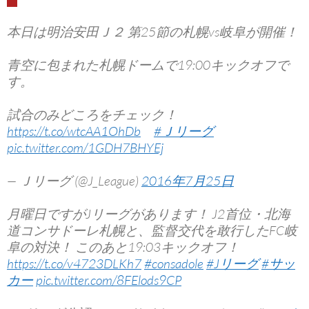
本日は明治安田Ｊ２ 第25節の札幌vs岐阜が開催！
青空に包まれた札幌ドームで19:00キックオフで
す。
試合のみどころをチェック！
https://t.co/wtcAA1OhDb
#Ｊリーグ
pic.twitter.com/1GDH7BHYEj
— Ｊリーグ (@J_League)
2016年7月25日
月曜日ですがJリーグがあります！ J2首位・北海
道コンサドーレ札幌と、監督交代を敢行したFC岐
阜の対決！ このあと19:03キックオフ！
https://t.co/v4723DLKh7
#consadole
#Jリーグ
#サッ
カー
pic.twitter.com/8FElods9CP