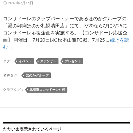
2016年7月15日
コンサドーレのクラブパートナーであるほのかグループの
「湯の郷絢ほのか札幌清田店」にて、7/20ならびに7/25に
コンサドーレ応援企画を実施する。 【コンサドーレ応援企
画】 開催日：7月20日(水)松本山雅FC戦、7月25 …
続きを読
7/20
む
→
な
ら
タグ：
イベント
スポンサー
プレゼント
び
に
名称タグ：
ほのかグループ
7/25
に
クラブタグ：
北海道コンサドーレ札幌
「湯
の
郷
絢
ほ
ただいま表示されているページ
の