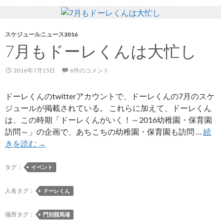
年
8
月
スケジュールニュース2016
7月もドーレくんは大忙し
号
で
コ
2016年7月15日
6件のコメント
ン
サ
ドーレくんのtwitterアカウントで、ドーレくんの7月のスケ
ド
ジュールが掲載されている。 これらに加えて、ドーレくん
ー
は、この時期「ドーレくんがいく！～2016幼稚園・保育園
レ
訪問～」の企画で、あちこちの幼稚園・保育園も訪問 …
続
特
7
きを読む
→
集
月
も
タグ：
イベント
ド
ー
人名タグ：
ドーレくん
レ
く
場所タグ：
門別競馬場