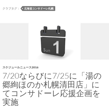
ん
は
クラブタグ：
北海道コンサドーレ札幌
大
忙
し
スケジュールニュース2016
7/20ならびに7/25に「湯の
郷絢ほのか札幌清田店」に
てコンサドーレ応援企画を
実施