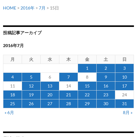
か
HOME
>
2016年
>
7月
> 15日
札
幌
清
投稿記事アーカイブ
田
店」
2016年7月
に
て
月
火
水
木
金
土
日
コ
1
2
3
ン
4
5
6
7
8
9
10
サ
11
12
13
14
15
16
17
ド
ー
18
19
20
21
22
23
24
レ
25
26
27
28
29
30
31
応
« 6月
8月 »
援
企
画