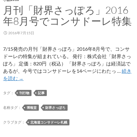
月刊「財界さっぽろ」2016
年8月号でコンサドーレ特集
2016年7月15日
7/15発売の月刊「財界さっぽろ」2016年8月号で、コンサ
ドーレの特集が組まれている。 発行：株式会社「財界さっ
ぽろ」 定価：820円（税込） 「財界さっぽろ」は経済誌で
あるが、今号ではコンサドーレを14ページにわたっ …
続き
月
を読む
→
刊
「財
タグ：
刊行物
記事
界
さ
名称タグ：
博報堂
財界さっぽろ
っ
ぽ
クラブタグ：
北海道コンサドーレ札幌
ろ」
2016