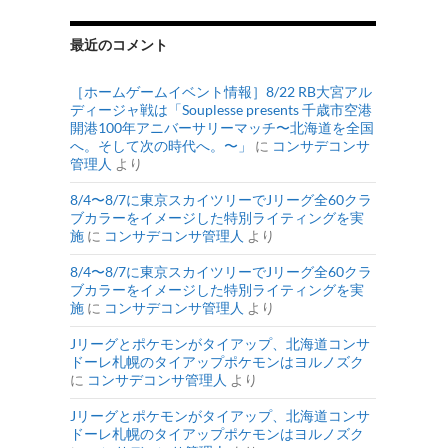
最近のコメント
［ホームゲームイベント情報］8/22 RB大宮アル
ディージャ戦は「Souplesse presents 千歳市空港
開港100年アニバーサリーマッチ〜北海道を全国
へ。そして次の時代へ。〜」
に
コンサデコンサ
管理人
より
8/4〜8/7に東京スカイツリーでJリーグ全60クラ
ブカラーをイメージした特別ライティングを実
施
に
コンサデコンサ管理人
より
8/4〜8/7に東京スカイツリーでJリーグ全60クラ
ブカラーをイメージした特別ライティングを実
施
に
コンサデコンサ管理人
より
Jリーグとポケモンがタイアップ、北海道コンサ
ドーレ札幌のタイアップポケモンはヨルノズク
に
コンサデコンサ管理人
より
Jリーグとポケモンがタイアップ、北海道コンサ
ドーレ札幌のタイアップポケモンはヨルノズク