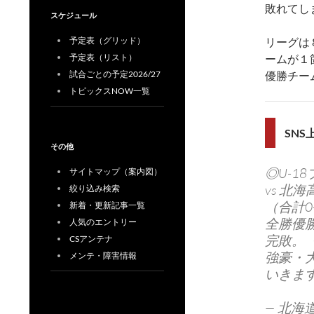
敗れてし
スケジュール
予定表（グリッド）
リーグは
予定表（リスト）
ームが１
試合ごとの予定2026/27
優勝チー
トピックスNOW一覧
SN
その他
◎U-1
サイトマップ（案内図）
vs 北海
絞り込み検索
（合計0
新着・更新記事一覧
全勝優
人気のエントリー
完敗。
CSアンテナ
強豪・
メンテ・障害情報
いきま
— 北海道