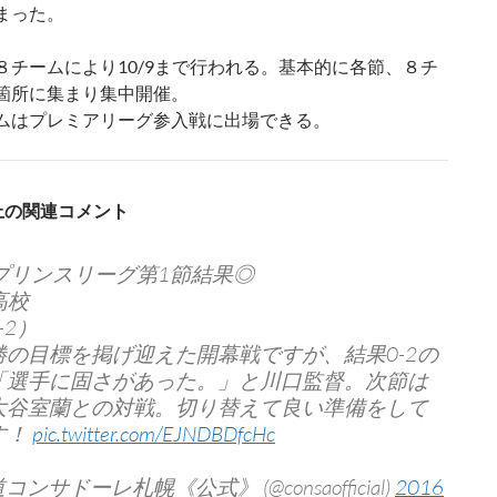
まった。
８チームにより10/9まで行われる。基本的に各節、８チ
箇所に集まり集中開催。
ムはプレミアリーグ参入戦に出場できる。
S上の関連コメント
8プリンスリーグ第1節結果◎
高校
-2）
勝の目標を掲げ迎えた開幕戦ですが、結果0-2の
「選手に固さがあった。」と川口監督。次節は
大谷室蘭との対戦。切り替えて良い準備をして
す！
pic.twitter.com/EJNDBDfcHc
コンサドーレ札幌《公式》 (@consaofficial)
2016