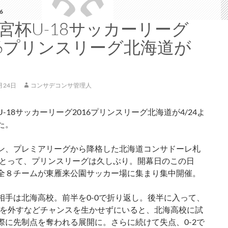
6
宮杯U-18サッカーリーグ
16プリンスリーグ北海道が
月24日
コンサデコンサ管理人
-18サッカーリーグ2016プリンスリーグ北海道が4/24よ
た。
ン、プレミアリーグから降格した北海道コンサドーレ札
8にとって、プリンスリーグは久しぶり。開幕日のこの日
全８チームが東雁来公園サッカー場に集まり集中開催。
相手は北海高校。前半を0-0で折り返し。後半に入って、
Kを外すなどチャンスを生かせずにいると、北海高校に試
際に先制点を奪われる展開に。さらに続けて失点、0-2で