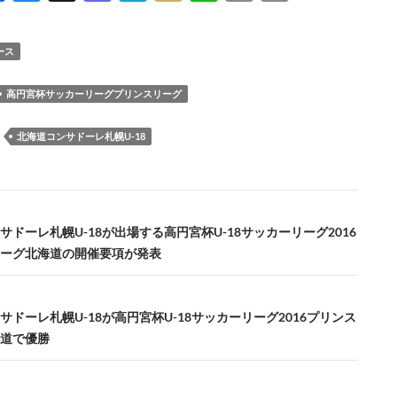
ac
u
hr
as
at
ixi
n
m
o
e
es
e
to
e
e
ail
p
ース
b
k
a
d
n
y
o
y
ds
o
a
Li
高円宮杯サッカーリーグプリンスリーグ
o
n
n
：
北海道コンサドーレ札幌U-18
k
k
サドーレ札幌U-18が出場する高円宮杯U-18サッカーリーグ2016
ーグ北海道の開催要項が発表
サドーレ札幌U-18が高円宮杯U-18サッカーリーグ2016プリンス
道で優勝