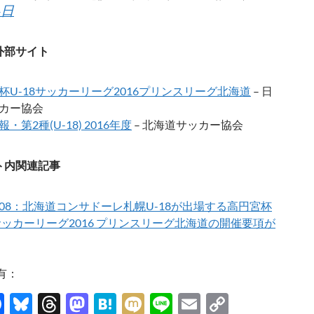
4日
外部サイト
杯U-18サッカーリーグ2016プリンスリーグ北海道
– 日
カー協会
・第2種(U-18) 2016年度
– 北海道サッカー協会
ト内関連記事
03/08：北海道コンサドーレ札幌U-18が出場する高円宮杯
8サッカーリーグ2016 プリンスリーグ北海道の開催要項が
有：
F
Bl
T
M
H
M
Li
E
C