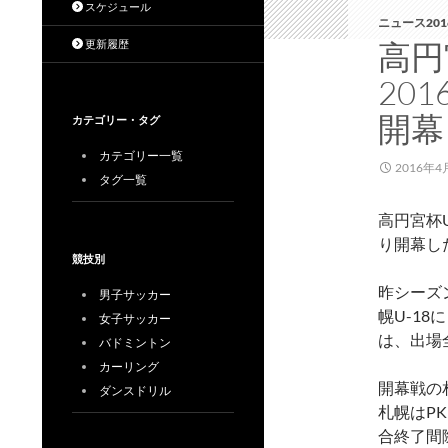
スケジュール
ニュース201
高円
更新履歴
20
開幕
カテゴリー・タグ
カテゴリー一覧
2016年4
タグ一覧
高円宮杯U
り開幕し
競技別
昨シーズ
男子サッカー
幌U-1
女子サッカー
は、出場
バドミントン
カーリング
開幕戦の
ダンスドリル
札幌はP
合終了間