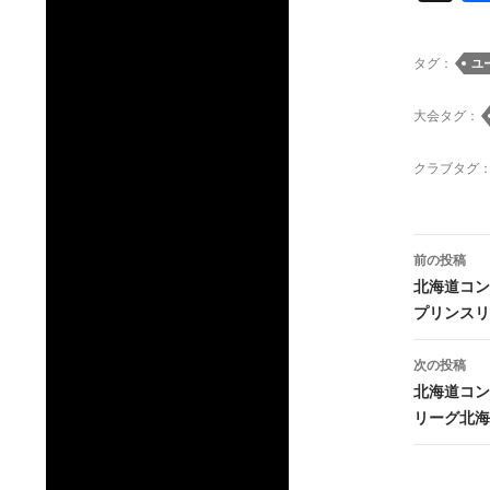
タグ：
ユ
大会タグ：
クラブタグ
投
前の投稿
稿
北海道コン
プリンスリ
ナ
ビ
次の投稿
北海道コン
ゲ
リーグ北海
ー
シ