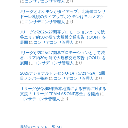
に
コンサデコンサ管理人
より
Jリーグとポケモンがタイアップ、北海道コンサ
ドーレ札幌のタイアップポケモンはヨルノズク
に
コンサデコンサ管理人
より
Jリーグが2026/27開幕プロモーションとして渋
谷エリア約30か所で大規模交通広告（OOH）を
展開
に
コンサデコンサ管理人
より
Jリーグが2026/27開幕プロモーションとして渋
谷エリア約30か所で大規模交通広告（OOH）を
展開
に
コンサデコンサ管理人
より
2026ナショナルトレセンU-14（5/21〜24）1回
目メンバー発表
に
コンサデコンサ管理人
より
Ｊリーグが令和8年熊本地震による被害に対する
支援「Ｊリーグ TEAM AS ONE募金」を開始
に
コンサデコンサ管理人
より
最近のコメント一覧 50