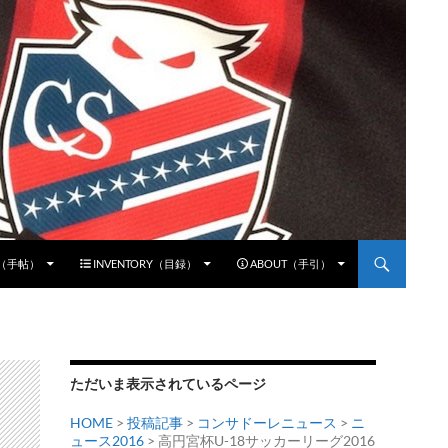
E（手帖）
INVENTORY（目録）
ABOUT（手引）
ただいま表示されているページ
HOME
>
投稿記事
>
コンサドーレニュース
>
ニ
ュース2016
> 高円宮杯U-18サッカーリーグ2016