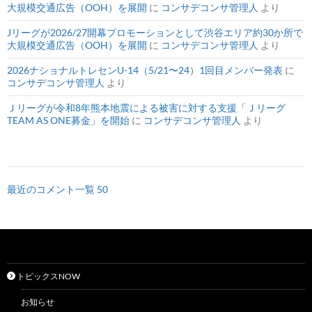
大規模交通広告（OOH）を展開
に
コンサデコンサ管理人
より
Jリーグが2026/27開幕プロモーションとして渋谷エリア約30か所で
大規模交通広告（OOH）を展開
に
コンサデコンサ管理人
より
2026ナショナルトレセンU-14（5/21〜24）1回目メンバー発表
に
コンサデコンサ管理人
より
Ｊリーグが令和8年熊本地震による被害に対する支援「Ｊリーグ
TEAM AS ONE募金」を開始
に
コンサデコンサ管理人
より
最近のコメント一覧 50
トピックスNOW
お知らせ