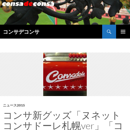
検
コンサデコンサ
索
コ
メインメ
ン
ニュー
テ
ン
ツ
へ
ス
キ
ッ
プ
ニュース2015
コンサ新グッズ「ヌネット
コンサドーレ札幌ver」「コ