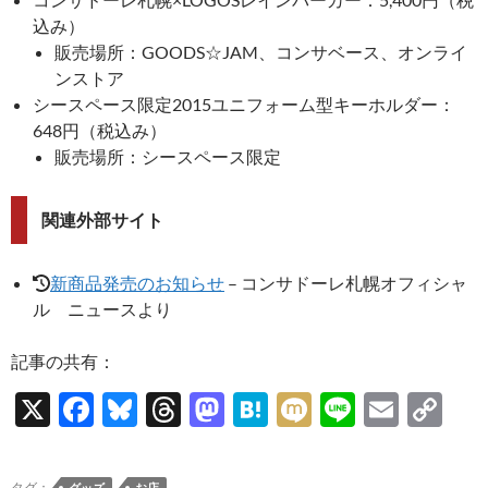
込み）
販売場所：GOODS☆JAM、コンサベース、オンライ
ンストア
シースペース限定2015ユニフォーム型キーホルダー：
648円（税込み）
販売場所：シースペース限定
関連外部サイト
新商品発売のお知らせ
– コンサドーレ札幌オフィシャ
ル ニュースより
記事の共有：
X
F
Bl
T
M
H
M
Li
E
C
ac
u
hr
as
at
ixi
n
m
o
e
es
e
to
e
e
ail
p
タグ：
グッズ
お店