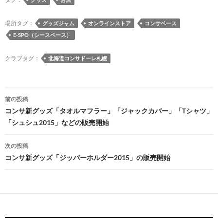
b
k
a
d
n
y
o
y
ds
o
a
Li
場所タグ：
グッズジャム
オンラインストア
コンサベース
E-SPO（シースペース）
o
n
n
k
k
クラブタグ：
北海道コンサドーレ札幌
投
前の投稿
稿
コンサ新グッズ「タオルマフラー」「ジャックカバー」「Tシャツ」
「シュシュ2015」などの販売開始
ナ
ビ
次の投稿
コンサ新グッズ「ジッパーホルダー2015」の販売開始
ゲ
ー
シ
ョ