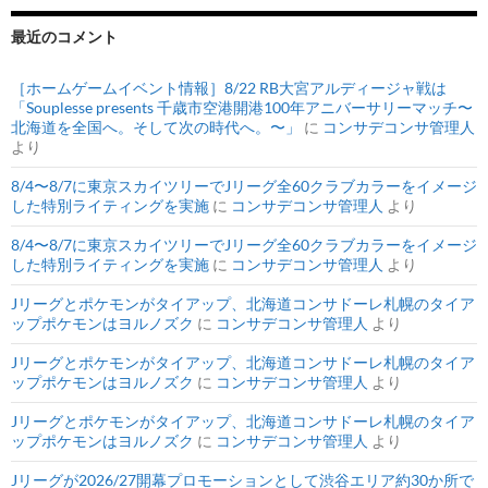
最近のコメント
［ホームゲームイベント情報］8/22 RB大宮アルディージャ戦は
「Souplesse presents 千歳市空港開港100年アニバーサリーマッチ〜
北海道を全国へ。そして次の時代へ。〜」
に
コンサデコンサ管理人
より
8/4〜8/7に東京スカイツリーでJリーグ全60クラブカラーをイメージ
した特別ライティングを実施
に
コンサデコンサ管理人
より
8/4〜8/7に東京スカイツリーでJリーグ全60クラブカラーをイメージ
した特別ライティングを実施
に
コンサデコンサ管理人
より
Jリーグとポケモンがタイアップ、北海道コンサドーレ札幌のタイア
ップポケモンはヨルノズク
に
コンサデコンサ管理人
より
Jリーグとポケモンがタイアップ、北海道コンサドーレ札幌のタイア
ップポケモンはヨルノズク
に
コンサデコンサ管理人
より
Jリーグとポケモンがタイアップ、北海道コンサドーレ札幌のタイア
ップポケモンはヨルノズク
に
コンサデコンサ管理人
より
Jリーグが2026/27開幕プロモーションとして渋谷エリア約30か所で