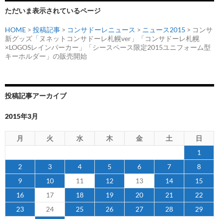
ン
ただいま表示されているページ
HOME
>
投稿記事
>
コンサドーレニュース
>
ニュース2015
> コンサ
新グッズ「ヌネットコンサドーレ札幌ver」「コンサドーレ札幌
×LOGOSレインパーカー」「シースペース限定2015ユニフォーム型
キーホルダー」の販売開始
投稿記事アーカイブ
2015年3月
月
火
水
木
金
土
日
1
2
3
4
5
6
7
8
9
10
11
12
13
14
15
16
17
18
19
20
21
22
23
24
25
26
27
28
29