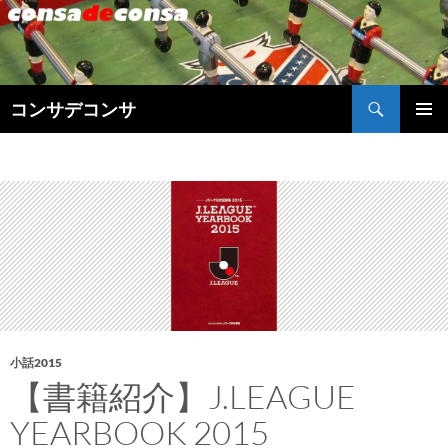
検
コンサデコンサ
索
コ
メインメ
ン
ニュー
テ
ン
ツ
へ
ス
キ
ッ
プ
小話2015
【書籍紹介】J.LEAGUE
YEARBOOK 2015