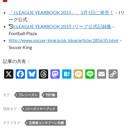
「J.LEAGUE YEARBOOK 2015」、3月1日に発売！
– Jリ
ーグ公式
J.LEAGUE YEARBOOK 2015 Jリーグ公式記録集
–
Football Plaza
http://www.soccer-king.jp/sk_blog/article/285635.html
–
Soccer King
記事の共有：
X
F
Bl
T
M
H
M
Li
E
C
ac
u
hr
as
at
ixi
n
m
o
e
es
e
to
e
e
ail
p
タグ：
プレシーズン
刊行物
b
k
a
d
n
y
o
y
ds
o
a
Li
項目タグ：
Jリーグイヤーブック
o
n
n
クラブタグ：
北海道コンサドーレ札幌
k
k