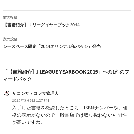
投
前の投稿
稿
【書籍紹介】Ｊリーグイヤーブック2014
ナ
次の投稿
ビ
シースペース限定「2014オリジナル缶バッジ」発売
ゲ
ー
「【書籍紹介】J.LEAGUE YEARBOOK 2015」への1件のフ
シ
ィードバック
ョ
コンサデコンサ管理人
ン
2015年3月8日 1:27 PM
入手した書籍を確認したところ、ISBNナンバーや、価
格の表示がないので一般書店では取り扱わない可能性
が高いですね。