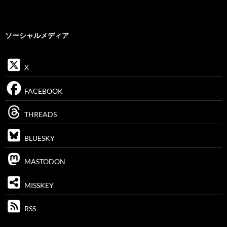
ソーシャルメディア
X
FACEBOOK
THREADS
BLUESKY
MASTODON
MISSKEY
RSS