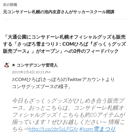
ビ
次の投稿
元コンサドーレ札幌の池内友彦さんがサッカースクール開講
ゲ
ー
シ
「大通公園にコンサドーレ札幌オフィシャルグッズも販売
する「さっぽろ雪まつり J：COMひろば『ざっくぅグッズ
ョ
販売ブース』」がオープン」への2件のフィードバック
ン
コンサデコンサ管理人
2015年2月4日 10:21 PM
J:COMひろば(さっぽろ)のTwitterアカウントより
コンサグッズブースの様子。
今日もざっくぅグッズがひしめき合う販売ブ
ース。おっとこちらは、コンサドーレ札幌オ
フィシャルグッズ！こちらも約20アイテムが
揃っています！ぜひお越しください～ 情報こ
ちら⇒
http://t.co/zbrSsLFGXr
#jcom雪まつり