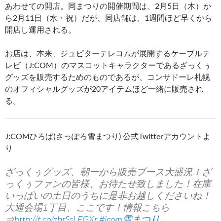
あわせての開店。同まつりの開催期間は、2月5日（木）か
ら2月11日（水・祝）だが、同店舗は、1週間ほど早くから
開店し運用される。
お店は、本来、ジュピターテレコムが展開するケーブルテ
レビ（J:COM）のマスコットキャラクターであるざっくぅ
グッズを販売するためのものであるが、コンサドーレ札幌
のオフィシャルグッズが20アイテムほど一緒に販売され
る。
J:COMひろば(さっぽろ雪まつり) 公式Twitterアカウントよ
り
ざっくぅグッズ、朝一から販売ブース大盛況！ざ
っくぅファンの皆様、お待たせ致しました！在庫
いっぱいの土日のうちに是非お越しくださいね！
大通会場1丁目、ここです！情報こちら
⇒
http://t.co/zbrSsLFGXr
#jcom雪まつり