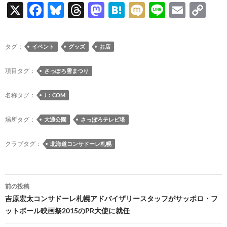
X
F
Bl
T
M
H
M
Li
E
C
ac
u
hr
as
at
ixi
n
m
o
e
es
e
to
e
e
ail
p
タグ：
イベント
グッズ
お店
b
k
a
d
n
y
o
y
ds
o
a
Li
項目タグ：
さっぽろ雪まつり
o
n
n
名称タグ：
J：COM
k
k
場所タグ：
大通公園
さっぽろテレビ塔
クラブタグ：
北海道コンサドーレ札幌
投
前の投稿
稿
吉原宏太コンサドーレ札幌アドバイザリースタッフがサッポロ・フ
ットボール映画祭2015のPR大使に就任
ナ