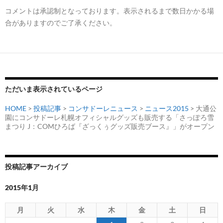
コメントは承認制となっております。表示されるまで数日かかる場
合がありますのでご了承ください。
ただいま表示されているページ
HOME
>
投稿記事
>
コンサドーレニュース
>
ニュース2015
> 大通公
園にコンサドーレ札幌オフィシャルグッズも販売する「さっぽろ雪
まつり J：COMひろば『ざっくぅグッズ販売ブース』」がオープン
投稿記事アーカイブ
2015年1月
月
火
水
木
金
土
日