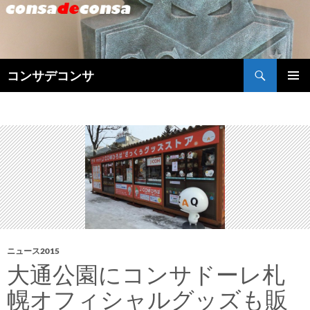
検
コンサデコンサ
索
コ
メインメ
ン
ニュー
テ
ン
ツ
へ
ス
キ
ッ
プ
ニュース2015
大通公園にコンサドーレ札
幌オフィシャルグッズも販