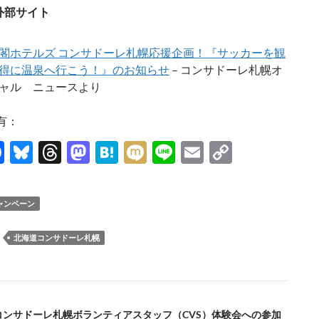
外部サイト
閣ホテルズ コンサドーレ札幌応援企画！『サッカーを観
得に温泉へ行こう！』のお知らせ
– コンサドーレ札幌オ
ャル ニュースより
有：
F
Bl
T
M
H
M
Li
E
C
ac
u
hr
as
at
ixi
n
m
o
e
es
e
to
e
e
ail
p
ャンペーン
b
k
a
d
n
y
o
y
ds
o
a
Li
：
北海道コンサドーレ札幌
o
n
n
k
k
度コンサドーレ札幌ボランティアスタッフ（CVS）体験会への参加