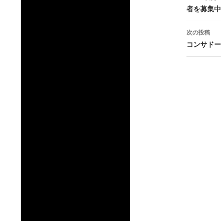
者を募集中
ナ
ビ
次の投稿
コンサドー
ゲ
ー
シ
ョ
ン