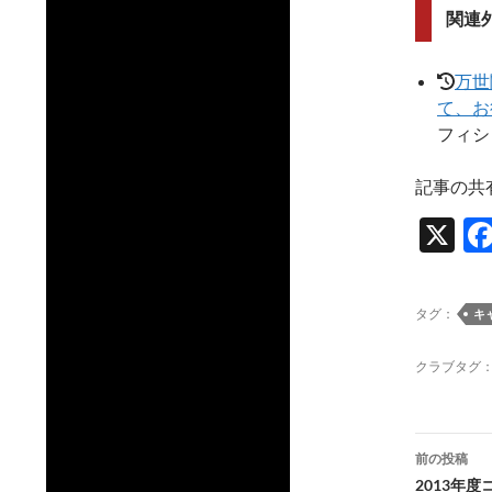
関連
万世
て、お
フィシ
記事の共
X
タグ：
キ
クラブタグ
投
前の投稿
稿
2013年