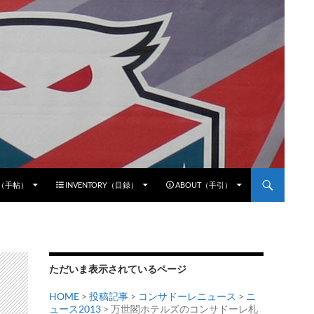
E（手帖）
INVENTORY（目録）
ABOUT（手引）
ただいま表示されているページ
HOME
>
投稿記事
>
コンサドーレニュース
>
ニ
ュース2013
> 万世閣ホテルズのコンサドーレ札