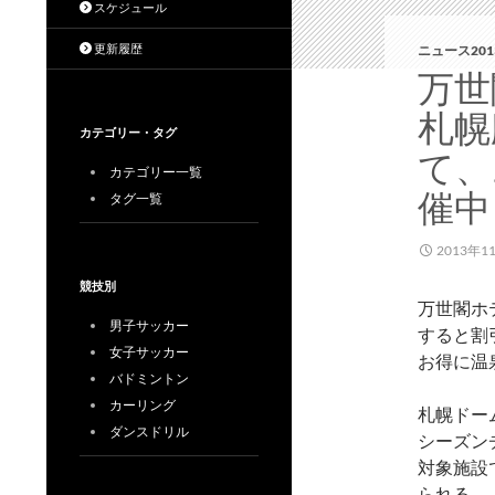
スケジュール
更新履歴
ニュース201
万世
札幌
カテゴリー・タグ
て、
カテゴリー一覧
催中
タグ一覧
2013年1
競技別
万世閣ホ
男子サッカー
すると割
女子サッカー
お得に温
バドミントン
カーリング
札幌ドー
ダンスドリル
シーズン
対象施設
られる。