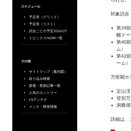
スケジュール
対象試合
予定表（グリッド）
予定表（リスト）
第39
試合ごとの予定2026/27
幌ドー
トピックスNOW一覧
第40
ム）
第42
その他
ーム）
サイトマップ（案内図）
万世閣ホ
絞り込み検索
新着・更新記事一覧
定山渓
人気のエントリー
登別万
CSアンテナ
洞爺湖
メンテ・障害情報
詳細は、