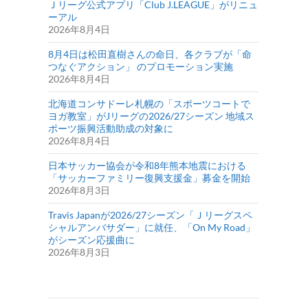
Ｊリーグ公式アプリ「Club J.LEAGUE」がリニュ
ーアル
2026年8月4日
8月4日は松田直樹さんの命日、各クラブが「命
つなぐアクション」 のプロモーション実施
2026年8月4日
北海道コンサドーレ札幌の「スポーツコートで
ヨガ教室」がJリーグの2026/27シーズン 地域ス
ポーツ振興活動助成の対象に
2026年8月4日
日本サッカー協会が令和8年熊本地震における
「サッカーファミリー復興支援金」募金を開始
2026年8月3日
Travis Japanが2026/27シーズン「Ｊリーグスペ
シャルアンバサダー」に就任、「On My Road」
がシーズン応援曲に
2026年8月3日