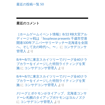
最近の投稿一覧 50
最近のコメント
［ホームゲームイベント情報］8/22 RB大宮アル
ディージャ戦は「Souplesse presents 千歳市空港
開港100年アニバーサリーマッチ〜北海道を全国
へ。そして次の時代へ。〜」
に
コンサデコンサ
管理人
より
8/4〜8/7に東京スカイツリーでJリーグ全60クラ
ブカラーをイメージした特別ライティングを実
施
に
コンサデコンサ管理人
より
8/4〜8/7に東京スカイツリーでJリーグ全60クラ
ブカラーをイメージした特別ライティングを実
施
に
コンサデコンサ管理人
より
Jリーグとポケモンがタイアップ、北海道コンサ
ドーレ札幌のタイアップポケモンはヨルノズク
に
コンサデコンサ管理人
より