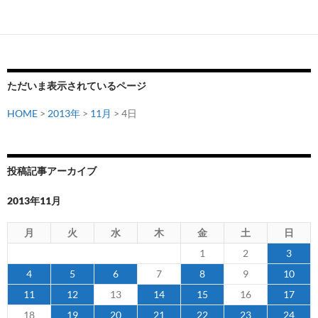
幌
U-
18
の
内
ただいま表示されているページ
山
裕
HOME
>
2013年
>
11月
> 4日
貴
選
手、
投稿記事アーカイブ
前
寛
2013年11月
之
選
月
火
水
木
金
土
日
手
1
2
3
が
4
5
6
7
8
9
10
ト
11
12
13
14
15
16
17
ッ
プ
18
19
20
21
22
23
24