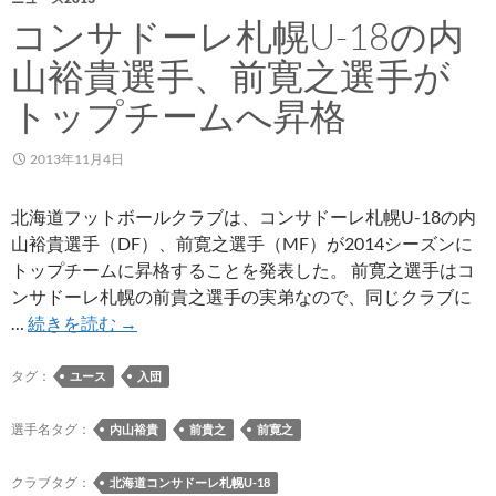
コンサドーレ札幌U-18の内
山裕貴選手、前寛之選手が
トップチームへ昇格
2013年11月4日
北海道フットボールクラブは、コンサドーレ札幌U-18の内
山裕貴選手（DF）、前寛之選手（MF）が2014シーズンに
トップチームに昇格することを発表した。 前寛之選手はコ
ンサドーレ札幌の前貴之選手の実弟なので、同じクラブに
コ
…
続きを読む
→
ン
サ
タグ：
ユース
入団
ド
ー
選手名タグ：
内山裕貴
前貴之
前寛之
レ
札
クラブタグ：
北海道コンサドーレ札幌U-18