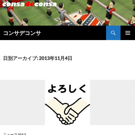
検
コンサデコンサ
索
コ
メインメ
ン
ニュー
テ
ン
日別アーカイブ: 2013年11月4日
ツ
へ
ス
キ
ッ
プ
ニュース2013