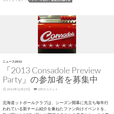
引
退
と
FIFA
の
記
事
ニュース2012
「2013 Consadole Preview
Party」の参加者を募集中
2012年12月27日
2件のコメント
北海道ットボールクラブは、シーズン開幕に先立ち毎年行
われている新チーム紹介を兼ねたファン向けイベントを、