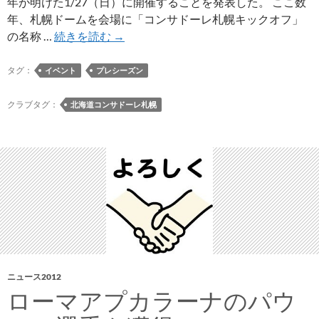
年が明けた1/27（日）に開催することを発表した。 ここ数
年、札幌ドームを会場に「コンサドーレ札幌キックオフ」
「2013
の名称 …
続きを読む
→
Consadole
Preview
タグ：
イベント
プレシーズン
Party」
の
クラブタグ：
北海道コンサドーレ札幌
参
加
者
を
募
集
中
ニュース2012
ローマアプカラーナのパウ