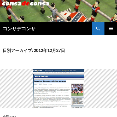
検
コンサデコンサ
索
コ
メインメ
ン
ニュー
テ
ン
日別アーカイブ: 2012年12月27日
ツ
へ
ス
キ
ッ
プ
小話2012