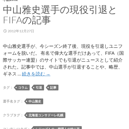
中山雅史選手の現役引退と
FIFAの記事
2012年12月27日
中山雅史選手が、今シーズン終了後、現役を引退しユニフ
ォームを脱いだ。 有名で偉大な選手だけあって、FIFA（国
際サッカー連盟）のサイトでも引退がニュースとして紹介
された。記事中では、中山選手が引退することや、略歴、
中
ギネス …
続きを読む
→
山
雅
タグ：
コラム
引退
記事
史
選
選手名タグ：
中山雅史
手
の
クラブタグ：
北海道コンサドーレ札幌
現
役
コンテンツタグ：
シリーズもの：管理人の独り言