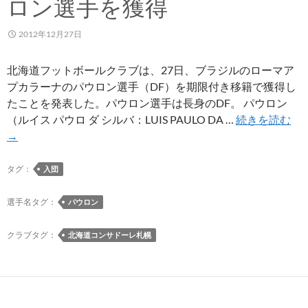
ロン選手を獲得
2012年12月27日
北海道フットボールクラブは、27日、ブラジルのローマア
プカラーナのパウロン選手（DF）を期限付き移籍で獲得し
たことを発表した。パウロン選手は長身のDF。 パウロン
ロ
（ルイス パウロ ダ シルバ：LUIS PAULO DA …
続きを読む
ー
→
マ
ア
タグ：
入団
プ
カ
選手名タグ：
パウロン
ラ
ー
クラブタグ：
北海道コンサドーレ札幌
ナ
の
パ
ウ