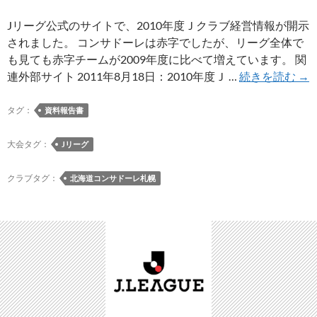
Jリーグ公式のサイトで、2010年度Ｊクラブ経営情報が開示
されました。 コンサドーレは赤字でしたが、リーグ全体で
も見ても赤字チームが2009年度に比べて増えています。 関
【
連外部サイト 2011年8月18日：2010年度Ｊ …
続きを読む
→
告
書
タグ：
資料報告書
201
年
大会タグ：
Jリーグ
度
Ｊ
クラブタグ：
北海道コンサドーレ札幌
ク
ラ
ブ
経
営
情
報