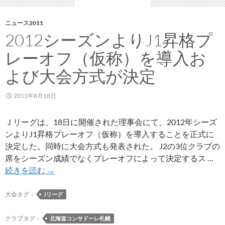
ニュース2011
2012シーズンよりJ1昇格プ
レーオフ（仮称）を導入お
よび大会方式が決定
2011年8月18日
Ｊリーグは、18日に開催された理事会にて、2012年シーズ
ンよりJ1昇格プレーオフ（仮称）を導入することを正式に
決定した。同時に大会方式も発表された。 J2の3位クラブの
席をシーズン成績でなくプレーオフによって決定するス …
2012
続きを読む
→
シ
ー
大会タグ：
Jリーグ
ズ
ン
クラブタグ：
北海道コンサドーレ札幌