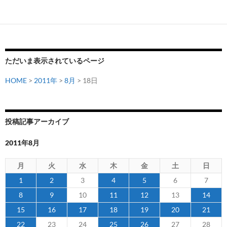
よ
り
J1
昇
格
ただいま表示されているページ
プ
レ
HOME
>
2011年
>
8月
> 18日
ー
オ
フ
投稿記事アーカイブ
（仮
称）
2011年8月
を
導
月
火
水
木
金
土
日
入
1
2
3
4
5
6
7
お
8
9
10
11
12
13
14
よ
15
16
17
18
19
20
21
び
大
22
23
24
25
26
27
28