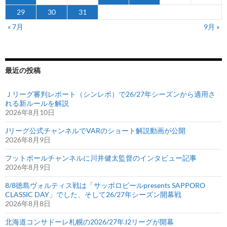
会
29
30
31
方
« 7月
9月 »
式
が
決
定
最近の投稿
Ｊリーグ審判レポート（シンレポ）で26/27年シーズンから適用さ
れる新ルールを解説
2026年8月10日
Jリーグ公式チャンネルでVARのショート解説動画が公開
2026年8月9日
フットボールチャンネルに川井健太監督のインタビュー記事
2026年8月9日
8/8徳島ヴォルティス戦は「サッポロビールpresents SAPPORO
CLASSIC DAY」でした、そして26/27年シーズン開幕戦
2026年8月8日
北海道コンサドーレ札幌の2026/27年J2リーグが開幕