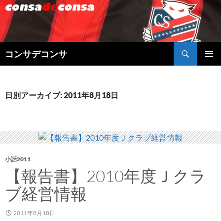
検
コンサデコンサ
索
コ
メインメ
ン
ニュー
テ
ン
日別アーカイブ: 2011年8月18日
ツ
へ
ス
キ
ッ
プ
小話2011
【報告書】2010年度Ｊクラ
ブ経営情報
2011年8月18日