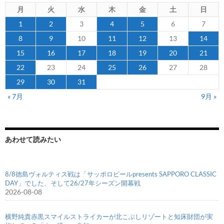
月
火
水
木
金
土
日
1
2
3
4
5
6
7
8
9
10
11
12
13
14
15
16
17
18
19
20
21
22
23
24
25
26
27
28
29
30
31
« 7月
9月 »
あわせて読みたい
8/8徳島ヴォルティス戦は「サッポロビールpresents SAPPORO CLASSIC
DAY」でした、そして26/27年シーズン開幕戦
2026-08-08
横野純貴赤黒スマイルストライカーが北こぶしリゾートと知床財団が実