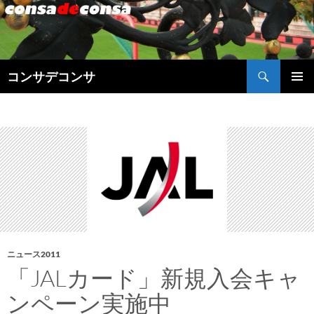
検
コンサデコンサ
索
コ
メインメ
ン
ニュー
テ
ン
ツ
へ
ス
キ
ッ
プ
ニュース2011
「JALカード」新規入会キャ
ンペーン実施中