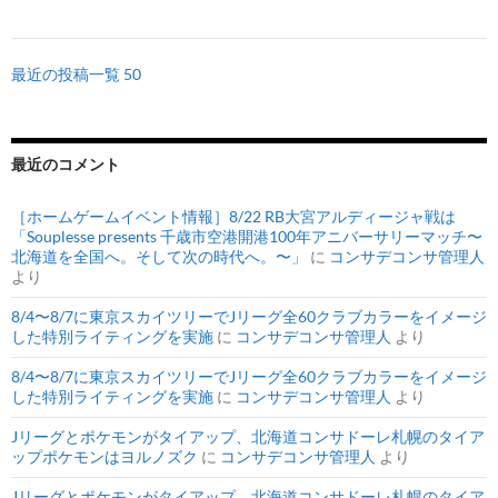
最近の投稿一覧 50
最近のコメント
［ホームゲームイベント情報］8/22 RB大宮アルディージャ戦は
「Souplesse presents 千歳市空港開港100年アニバーサリーマッチ〜
北海道を全国へ。そして次の時代へ。〜」
に
コンサデコンサ管理人
より
8/4〜8/7に東京スカイツリーでJリーグ全60クラブカラーをイメージ
した特別ライティングを実施
に
コンサデコンサ管理人
より
8/4〜8/7に東京スカイツリーでJリーグ全60クラブカラーをイメージ
した特別ライティングを実施
に
コンサデコンサ管理人
より
Jリーグとポケモンがタイアップ、北海道コンサドーレ札幌のタイア
ップポケモンはヨルノズク
に
コンサデコンサ管理人
より
Jリーグとポケモンがタイアップ、北海道コンサドーレ札幌のタイア