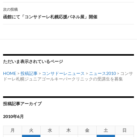
ナ
次の投稿
ビ
函館にて「コンサドーレ札幌応援パネル展」開催
ゲ
ー
シ
ョ
ただいま表示されているページ
ン
HOME
>
投稿記事
>
コンサドーレニュース
>
ニュース2010
> コンサ
ドーレ札幌ジュニアゴールキーパークリニックの受講生を募集
投稿記事アーカイブ
2010年6月
月
火
水
木
金
土
日