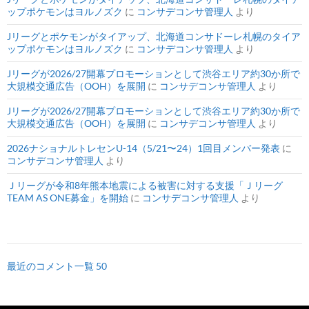
ップポケモンはヨルノズク
に
コンサデコンサ管理人
より
Jリーグとポケモンがタイアップ、北海道コンサドーレ札幌のタイア
ップポケモンはヨルノズク
に
コンサデコンサ管理人
より
Jリーグが2026/27開幕プロモーションとして渋谷エリア約30か所で
大規模交通広告（OOH）を展開
に
コンサデコンサ管理人
より
Jリーグが2026/27開幕プロモーションとして渋谷エリア約30か所で
大規模交通広告（OOH）を展開
に
コンサデコンサ管理人
より
2026ナショナルトレセンU-14（5/21〜24）1回目メンバー発表
に
コンサデコンサ管理人
より
Ｊリーグが令和8年熊本地震による被害に対する支援「Ｊリーグ
TEAM AS ONE募金」を開始
に
コンサデコンサ管理人
より
最近のコメント一覧 50