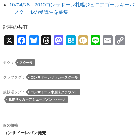
10/04/28：2010コンサドーレ札幌ジュニアゴールキーパ
ースクールの受講生を募集
記事の共有：
X
F
Bl
T
M
H
M
Li
E
C
ac
u
hr
as
at
ixi
n
m
o
e
es
e
to
e
e
ail
p
タグ：
スクール
b
k
a
d
n
y
o
y
ds
o
a
Li
クラブタグ：
コンサドーレサッカースクール
o
n
n
競技場タグ：
コンサドーレ東雁来グラウンド
k
k
札幌サッカーアミューズメントパーク
投
前の投稿
稿
コンサドーレパン発売