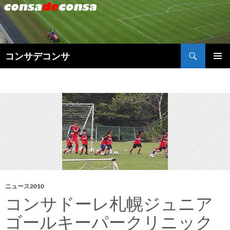
検
コンサデコンサ
索
コ
メインメ
ン
ニュー
テ
ン
ツ
へ
ス
キ
ッ
プ
ニュース2010
コンサドーレ札幌ジュニア
ゴールキーパークリニック