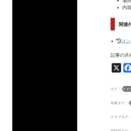
場所
内
関連
コン
記事の共
X
タグ：
イ
名称タグ：
クラブタグ
競技場タグ