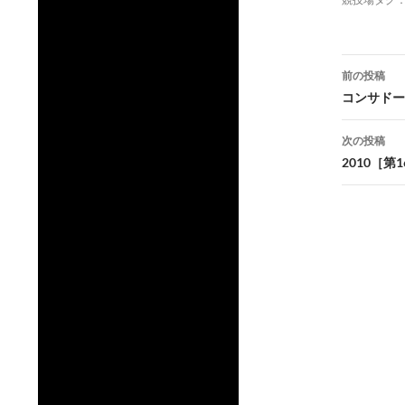
投
前の投稿
稿
コンサドー
ナ
次の投稿
ビ
2010［
ゲ
ー
シ
ョ
ン