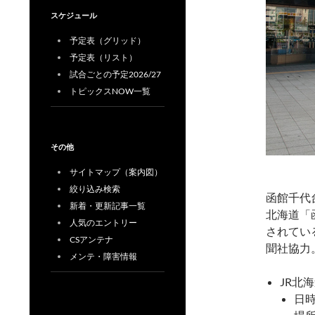
スケジュール
予定表（グリッド）
予定表（リスト）
試合ごとの予定2026/27
トピックスNOW一覧
その他
サイトマップ（案内図）
絞り込み検索
函館千代
新着・更新記事一覧
北海道「
人気のエントリー
されてい
CSアンテナ
聞社協力
メンテ・障害情報
JR北
日時