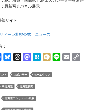
：JR北海道「函館駅」2Fエスカレーター横通路
容：最新写真パネル展示
外部サイト
サドーレ札幌公式 ニュース
有：
F
Bl
T
M
H
M
Li
E
C
ac
u
hr
as
at
ixi
n
m
o
e
es
e
to
e
e
ail
p
ベント
スポンサー
ホームタウン
b
k
a
d
n
y
o
y
ds
o
a
Li
JR北海道
北海道新聞
o
n
n
：
北海道コンサドーレ札幌
k
k
：
函館千代台陸上競技場