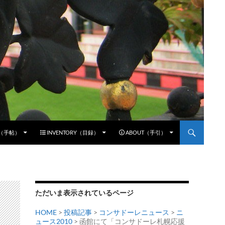
E（手帖）
INVENTORY（目録）
ABOUT（手引）
ただいま表示されているページ
HOME
>
投稿記事
>
コンサドーレニュース
>
ニ
ュース2010
> 函館にて「コンサドーレ札幌応援