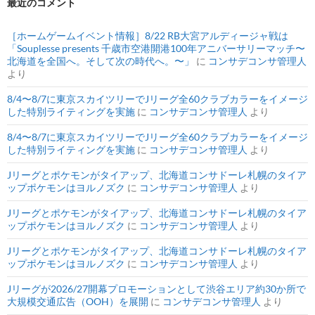
最近のコメント
［ホームゲームイベント情報］8/22 RB大宮アルディージャ戦は
「Souplesse presents 千歳市空港開港100年アニバーサリーマッチ〜
北海道を全国へ。そして次の時代へ。〜」
に
コンサデコンサ管理人
より
8/4〜8/7に東京スカイツリーでJリーグ全60クラブカラーをイメージ
した特別ライティングを実施
に
コンサデコンサ管理人
より
8/4〜8/7に東京スカイツリーでJリーグ全60クラブカラーをイメージ
した特別ライティングを実施
に
コンサデコンサ管理人
より
Jリーグとポケモンがタイアップ、北海道コンサドーレ札幌のタイア
ップポケモンはヨルノズク
に
コンサデコンサ管理人
より
Jリーグとポケモンがタイアップ、北海道コンサドーレ札幌のタイア
ップポケモンはヨルノズク
に
コンサデコンサ管理人
より
Jリーグとポケモンがタイアップ、北海道コンサドーレ札幌のタイア
ップポケモンはヨルノズク
に
コンサデコンサ管理人
より
Jリーグが2026/27開幕プロモーションとして渋谷エリア約30か所で
大規模交通広告（OOH）を展開
に
コンサデコンサ管理人
より