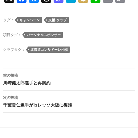
ac
u
hr
as
at
ixi
n
m
o
e
es
e
to
e
e
ail
p
タグ：
キャンペーン
支援-クラブ
b
k
a
d
n
y
o
y
ds
o
a
Li
項目タグ：
パーソナルスポンサー
o
n
n
クラブタグ：
北海道コンサドーレ札幌
k
k
投
前の投稿
稿
川崎健太郎選手と再契約
ナ
次の投稿
ビ
千葉貴仁選手がセレッソ大阪に復帰
ゲ
ー
シ