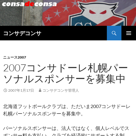
検
コンサデコンサ
索
コ
メインメ
ン
ニュー
テ
ン
ニュース2007
ツ
2007コンサドーレ札幌パー
へ
ソナルスポンサーを募集中
ス
キ
ッ
2007年1月17日
コンサデコンサ管理人
プ
北海道フットボールクラブは、ただいま2007コンサドーレ
札幌パーソナルスポンサーを募集中。
パーソナルスポンサーは、法人ではなく、個人レベルでス
ポンサー料を支払い、クラブを経済的にサポートする制