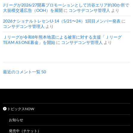
Jリーグが2026/27開幕プロモーションとして渋谷エリア約30か所で
大規模交通広告（OOH）を展開
に
コンサデコンサ管理人
より
2026ナショナルトレセンU-14（5/21〜24）1回目メンバー発表
に
コンサデコンサ管理人
より
Ｊリーグが令和8年熊本地震による被害に対する支援「Ｊリーグ
TEAM AS ONE募金」を開始
に
コンサデコンサ管理人
より
最近のコメント一覧 50
トピックスNOW
お知らせ
発売中（チケット）