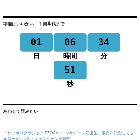
準備はいいかい！？開幕戦まで
01
06
34
日
時間
分
51
秒
あわせて読みたい
「サッポロクラシック EZOCA×コンサドーレ応援缶」販売を記念してフ
ォロー&リポストキャンペーン実施中