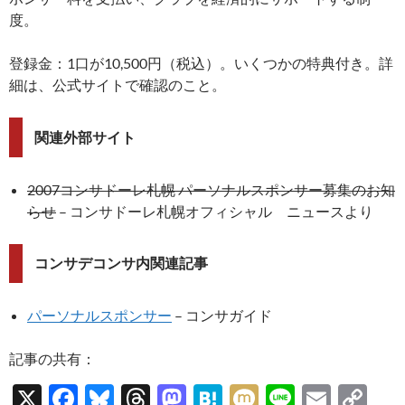
度。
登録金：1口が10,500円（税込）。いくつかの特典付き。詳
細は、公式サイトで確認のこと。
関連外部サイト
2007コンサドーレ札幌 パーソナルスポンサー募集のお知
らせ
– コンサドーレ札幌オフィシャル ニュースより
コンサデコンサ内関連記事
パーソナルスポンサー
– コンサガイド
記事の共有：
X
F
Bl
T
M
H
M
Li
E
C