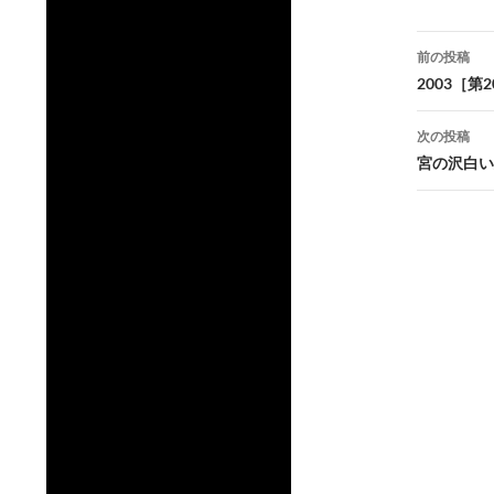
投
前の投稿
稿
2003［
ナ
次の投稿
ビ
宮の沢白い
ゲ
ー
シ
ョ
ン