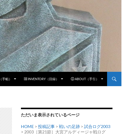
E（手帖）
INVENTORY（目録）
ABOUT（手引）
ただいま表示されているページ
HOME
>
投稿記事
>
戦いの足跡
>
試合ログ2003
> 2003［第21節］大宮アルディージャ戦ログ