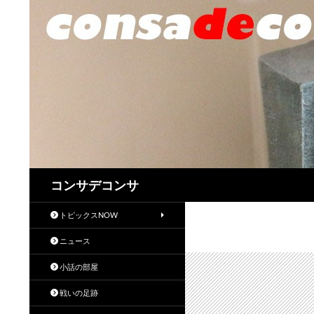
検
コンサデコンサ
索
トピックスNOW
ニュース
小話の部屋
戦いの足跡