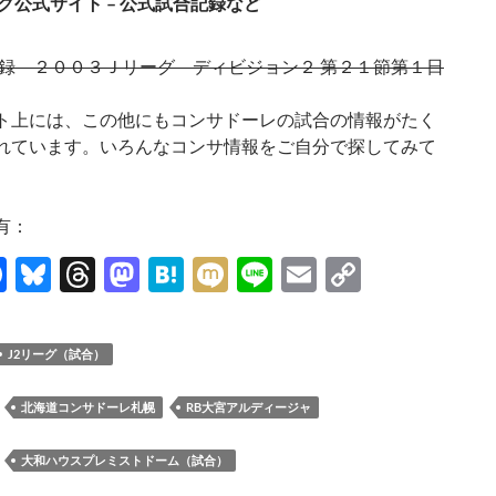
グ公式サイト – 公式試合記録など
録 ２００３Ｊリーグ ディビジョン２ 第２１節第１日
ト上には、この他にもコンサドーレの試合の情報がたく
れています。いろんなコンサ情報をご自分で探してみて
有：
F
Bl
T
M
H
M
Li
E
C
ac
u
hr
as
at
ixi
n
m
o
e
es
e
to
e
e
ail
p
J2リーグ（試合）
b
k
a
d
n
y
o
y
ds
o
a
Li
：
北海道コンサドーレ札幌
RB大宮アルディージャ
o
n
n
：
大和ハウスプレミストドーム（試合）
k
k