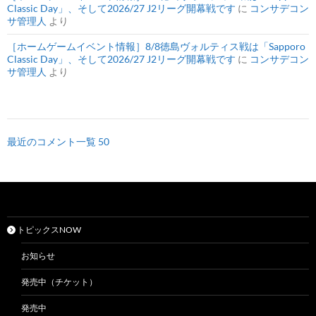
Classic Day」、そして2026/27 J2リーグ開幕戦です
に
コンサデコン
サ管理人
より
［ホームゲームイベント情報］8/8徳島ヴォルティス戦は「Sapporo
Classic Day」、そして2026/27 J2リーグ開幕戦です
に
コンサデコン
サ管理人
より
最近のコメント一覧 50
トピックスNOW
お知らせ
発売中（チケット）
発売中