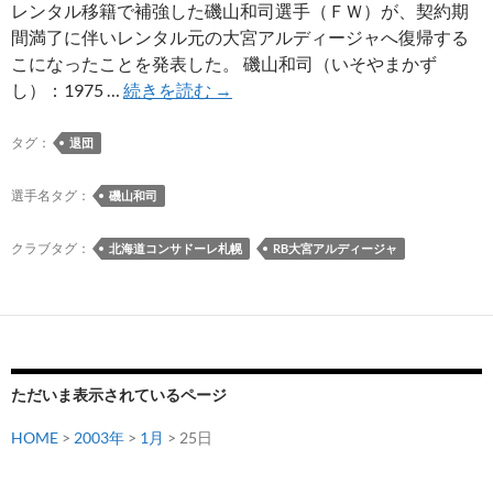
レンタル移籍で補強した磯山和司選手（ＦＷ）が、契約期
間満了に伴いレンタル元の大宮アルディージャへ復帰する
こになったことを発表した。 磯山和司（いそやまかず
磯
し）：1975 …
続きを読む
→
山
和
タグ：
退団
司
選
選手名タグ：
磯山和司
手
が
クラブタグ：
北海道コンサドーレ札幌
RB大宮アルディージャ
大
宮
ア
ル
デ
ただいま表示されているページ
ィ
ー
HOME
>
2003年
>
1月
> 25日
ジ
ャ