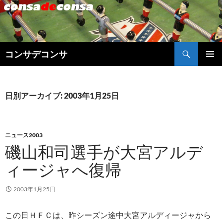
検
コンサデコンサ
索
コ
メインメ
ン
ニュー
テ
ン
日別アーカイブ: 2003年1月25日
ツ
へ
ス
キ
ニュース2003
ッ
磯山和司選手が大宮アルデ
プ
ィージャへ復帰
2003年1月25日
この日ＨＦＣは、昨シーズン途中大宮アルディージャから