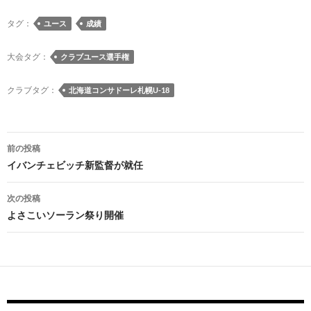
e
es
e
to
e
e
ail
p
タグ：
ユース
成績
b
k
a
d
n
y
o
y
ds
o
a
Li
大会タグ：
クラブユース選手権
o
n
n
クラブタグ：
北海道コンサドーレ札幌U-18
k
k
投
前の投稿
稿
イバンチェビッチ新監督が就任
ナ
次の投稿
ビ
よさこいソーラン祭り開催
ゲ
ー
シ