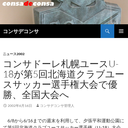
検
コンサデコンサ
索
コ
メインメ
ン
ニュー
テ
ン
ニュース2002
ツ
コンサドーレ札幌ユースU-
へ
18が第5回北海道クラブユー
ス
キ
スサッカー選手権大会で優
ッ
プ
勝、全国大会へ
2002年6月16日
コンサデコンサ管理人
6/8から6/16までの週末を利用して、夕張平和運動公園に
て第5回北海道クラブユースサッカー選手権（U-18）大会