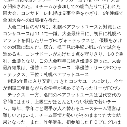
が開催された。３チームが参加しての総当たりで行われた
同大会。コンサドーレ札幌は見事全勝をかざり、6年連続で
全国大会への出場権を得た。
大会二日目の6/15に、札幌ベアフットユースと対戦した
コンサユースは11-1で一蹴。大会最終日に、初日に札幌ベ
アフットを倒したリーヴFCヴォ－テックスと、優勝をかけ
ての対戦に臨んだ。双方、様子見の手堅い戦い方で試合を
進めるも、コンサドーレがあげた１点を守りきり、1-0で勝
利。全勝となり、この大会昨年に続き優勝を飾った。大会
最終結果は、優勝：コンサユース、準優勝：リーヴFCヴォ
－テックス、三位：札幌ベアフットユース
創設6年目に入り安定してきたコンサユースに対し、今年
が創設三年目ながら全学年が初めてそろったリーヴFCヴォ
－テックス。一方、名門のベアフットユースは世代交代の
谷間にはまり、上級生がほとんどいない状態で若いチー
ム。毎年、学年ごと選手が入れ替わるユースチーム運営は
難しいとはいえ、チーム事情と勢いがそのままでた大会結
果となった。また、昨年誕生、初参加したＦＣプログレは