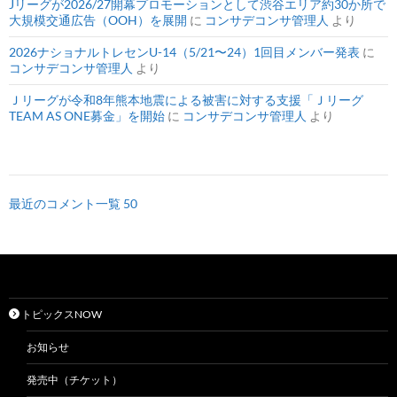
Jリーグが2026/27開幕プロモーションとして渋谷エリア約30か所で
大規模交通広告（OOH）を展開
に
コンサデコンサ管理人
より
2026ナショナルトレセンU-14（5/21〜24）1回目メンバー発表
に
コンサデコンサ管理人
より
Ｊリーグが令和8年熊本地震による被害に対する支援「Ｊリーグ
TEAM AS ONE募金」を開始
に
コンサデコンサ管理人
より
最近のコメント一覧 50
トピックスNOW
お知らせ
発売中（チケット）