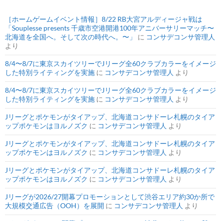
［ホームゲームイベント情報］8/22 RB大宮アルディージャ戦は
「Souplesse presents 千歳市空港開港100年アニバーサリーマッチ〜
北海道を全国へ。そして次の時代へ。〜」
に
コンサデコンサ管理人
より
8/4〜8/7に東京スカイツリーでJリーグ全60クラブカラーをイメージ
した特別ライティングを実施
に
コンサデコンサ管理人
より
8/4〜8/7に東京スカイツリーでJリーグ全60クラブカラーをイメージ
した特別ライティングを実施
に
コンサデコンサ管理人
より
Jリーグとポケモンがタイアップ、北海道コンサドーレ札幌のタイア
ップポケモンはヨルノズク
に
コンサデコンサ管理人
より
Jリーグとポケモンがタイアップ、北海道コンサドーレ札幌のタイア
ップポケモンはヨルノズク
に
コンサデコンサ管理人
より
Jリーグとポケモンがタイアップ、北海道コンサドーレ札幌のタイア
ップポケモンはヨルノズク
に
コンサデコンサ管理人
より
Jリーグが2026/27開幕プロモーションとして渋谷エリア約30か所で
大規模交通広告（OOH）を展開
に
コンサデコンサ管理人
より