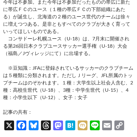
今年は不参加。また今年は不参加だったものの帯広に新た
に帯広ＦＣのユース（１種の帯広ＦＣの下部組織にあた
る）が誕生し、北海道の２種のユース世代のチームは徐々
に増えつつある。是非ともすべてのクラブが大きく育って
いってほしいものである。
コンサドーレ札幌ユース（U-18）は、7月末に開催され
る第26回日本クラブユースサッカー選手権（U-18）大会
（福島／Jヴィレッジにて）に出場する。
※豆知識：JFAに登録されているサッカーのクラブチーム
は５種類に分類されます。ただしＪリーグ、JFL所属のトッ
プチームはのぞかれます。１種：大学生以上社会人含む、2
種：高校生世代（U-18）、3種：中学生世代（U-15）、4
種：小学生以下（U-12）、女子：女子
記事の共有：
X
F
Bl
T
M
H
M
Li
E
C
ac
u
hr
as
at
ixi
n
m
o