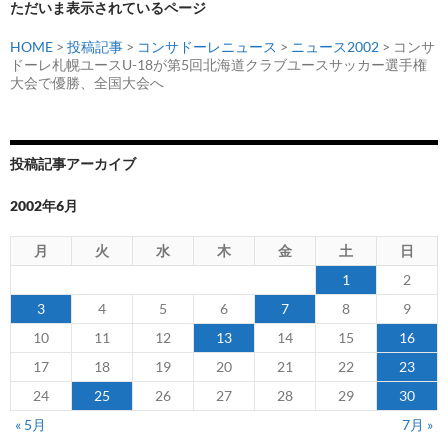
ョ
ただいま表示されているページ
ン
HOME
>
投稿記事
>
コンサドーレニュース
>
ニュース2002
> コンサ
ドーレ札幌ユースU-18が第5回北海道クラブユースサッカー選手権
大会で優勝、全国大会へ
投稿記事アーカイブ
2002年6月
月
火
水
木
金
土
日
1
2
3
4
5
6
7
8
9
10
11
12
13
14
15
16
17
18
19
20
21
22
23
24
25
26
27
28
29
30
« 5月
7月 »