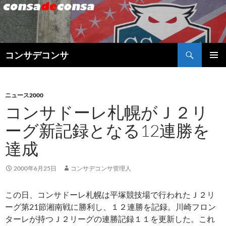
検
コンサデコンサ
索
コ
メインメ
ン
ニュー
テ
ン
ニュース2000
ツ
コンサドーレ札幌がＪ２リ
へ
ーグ新記録となる12連勝を
ス
キ
達成
ッ
プ
2000年6月25日
コンサデコンサ管理人
この日、コンサドーレ札幌は平塚競技場で行われたＪ２リ
ーグ第21節湘南戦に勝利し、１２連勝を記録。川崎フロン
ターレが持つＪ２リーグの連勝記録１１を更新した。これ