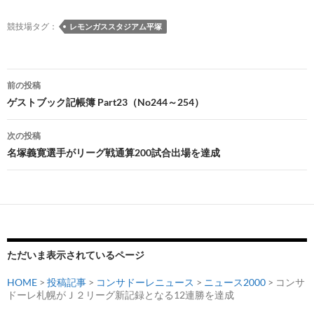
o
n
n
競技場タグ：
レモンガススタジアム平塚
k
k
投
前の投稿
稿
ゲストブック記帳簿 Part23（No244～254）
ナ
次の投稿
ビ
名塚義寛選手がリーグ戦通算200試合出場を達成
ゲ
ー
シ
ョ
ただいま表示されているページ
ン
HOME
>
投稿記事
>
コンサドーレニュース
>
ニュース2000
> コンサ
ドーレ札幌がＪ２リーグ新記録となる12連勝を達成