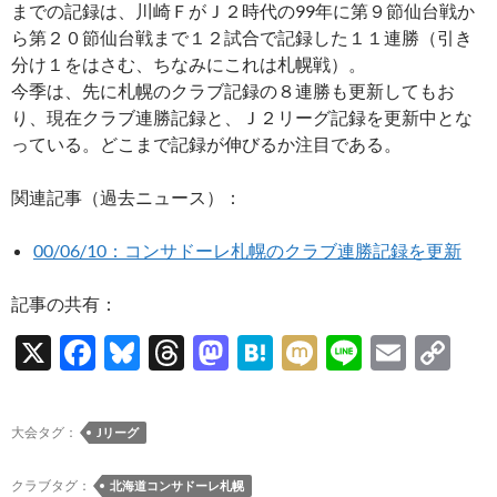
までの記録は、川崎ＦがＪ２時代の99年に第９節仙台戦か
ら第２０節仙台戦まで１２試合で記録した１１連勝（引き
分け１をはさむ、ちなみにこれは札幌戦）。
今季は、先に札幌のクラブ記録の８連勝も更新してもお
り、現在クラブ連勝記録と、Ｊ２リーグ記録を更新中とな
っている。どこまで記録が伸びるか注目である。
関連記事（過去ニュース）：
00/06/10：コンサドーレ札幌のクラブ連勝記録を更新
記事の共有：
X
F
Bl
T
M
H
M
Li
E
C
ac
u
hr
as
at
ixi
n
m
o
e
es
e
to
e
e
ail
p
大会タグ：
Jリーグ
b
k
a
d
n
y
o
y
ds
o
a
Li
クラブタグ：
北海道コンサドーレ札幌