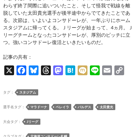
わらず終了間際に追いついたこと、そして怪我で戦線を離
脱していた太田貴光選手が後半途中からでてきたことであ
る。次節は、いよいよコンサドーレが、一年ぶりにホーム
スタジアムに帰ってくる。Ｊリーグが始まって、4ヵ月。Ｊ
リーグチームとなったコンサドーレが、厚別のピッチに立
つ。強いコンサドーレ復活といきたいものだ。
記事の共有：
X
F
Bl
T
M
H
M
Li
E
C
ac
u
hr
as
at
ixi
n
m
o
e
es
e
to
e
e
ail
p
タグ：
スタジアム
b
k
a
d
n
y
o
y
ds
o
a
Li
選手名タグ：
マラドーナ
ペレイラ
バルデス
太田貴光
o
n
n
大会タグ：
Jリーグ
k
k
クラブタグ：
北海道コンサドーレ札幌