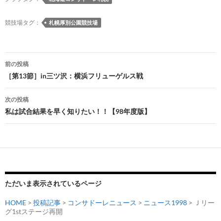
競技場タグ：
札幌厚別公園競技場
投
前の投稿
稿
［第13節］in三ツ沢：横浜フリューゲルス戦
ナ
次の投稿
ビ
私は試合結果を早く知りたい！！【98年度版】
ゲ
ー
シ
ョ
ただいま表示されているページ
ン
HOME
>
投稿記事
>
コンサドーレニュース
>
ニュース1998
> Ｊリー
グ1stステージ再開