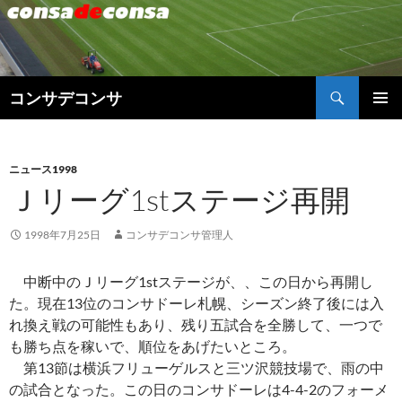
検
コンサデコンサ
索
コ
メインメ
ン
ニュー
テ
ン
ニュース1998
ツ
Ｊリーグ1stステージ再開
へ
ス
1998年7月25日
コンサデコンサ管理人
キ
ッ
中断中のＪリーグ1stステージが、、この日から再開し
プ
た。現在13位のコンサドーレ札幌、シーズン終了後には入
れ換え戦の可能性もあり、残り五試合を全勝して、一つで
も勝ち点を稼いで、順位をあげたいところ。
第13節は横浜フリューゲルスと三ツ沢競技場で、雨の中
の試合となった。この日のコンサドーレは4-4-2のフォーメ