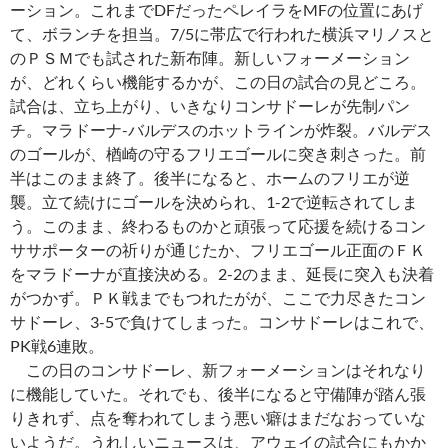
ーション。これまでDFだったペレイラをMFの位置にあげ
て、ボランチを担当。7/5に帯広で行われた横浜マリノスと
のＰＳＭでも試された新布陣。新しいフォーメーション
が、どれくらい機能するかが、この日の試合の見どころ。
試合は、立ち上がり、いきなりコンサドーレが先制パン
チ。マラドーナ-バルデスのホットラインが炸裂。バルデス
のゴールが、楢崎の守るフリエゴールに突き刺さった。前
半はこのまま終了。後半になると、ホームのフリエが逆
襲。立て続けにゴールを決められ、1-2で逆転されてしま
う。このまま、終わるものかと頑張って応援を続けるコン
ササポーターの祈りが通じたか、フリエゴール正面のＦＫ
をマラドーナが直接決める。2-2のまま、延長に突入も決着
がつかず。ＰＫ戦までもつれたがが、ここで力尽きたコン
サドーレ、3-5で負けてしまった。コンサドーレはこれで、
PK戦6連敗。
この日のコンサドーレ、新フォーメーションはそれなり
に機能していた。それでも、後半になると守備陣が踏ん張
りきれず、点を奪われてしまう悪い癖はまだなおっていな
いようだ。うれしいニュースは、アウェイの試合にもかか