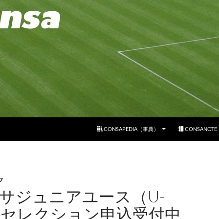
コンテンツへスキップ
CONSAPEDIA（事典）
CONSANOT
7
サジュニアユース（U-
）セレクション申込受付中