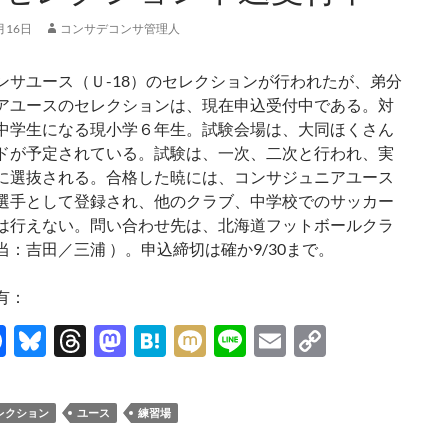
月16日
コンサデコンサ管理人
サユース（Ｕ-18）のセレクションが行われたが、弟分
アユースのセレクションは、現在申込受付中である。対
中学生になる現小学６年生。試験会場は、大同ほくさん
ドが予定されている。試験は、一次、二次と行われ、実
に選抜される。合格した暁には、コンサジュニアユース
選手として登録され、他のクラブ、中学校でのサッカー
は行えない。問い合わせ先は、北海道フットボールクラ
当：吉田／三浦 ）。申込締切は確か9/30まで。
有：
F
Bl
T
M
H
M
Li
E
C
ac
u
hr
as
at
ixi
n
m
o
e
es
e
to
e
e
ail
p
レクション
ユース
練習場
b
k
a
d
n
y