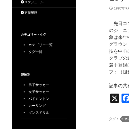
スケジュール
1997年9
更新履歴
先日コン
のジュニ
カテゴリー・タグ
象は来年
グラウン
カテゴリー一覧
技を中心
タグ一覧
クラブの
選手登録
ブ：（担
競技別
男子サッカー
記事の共
女子サッカー
X
バドミントン
カーリング
ダンスドリル
タグ：
セ