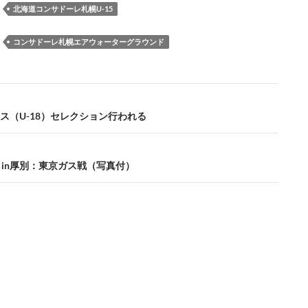
o
y
ds
o
a
Li
：
北海道コンサドーレ札幌U-15
o
n
n
：
コンサドーレ札幌エアウォーターグラウンド
k
k
ス（U-18）セレクション行われる
］in厚別：東京ガス戦（写真付）