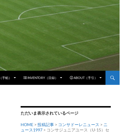
E（手帖）
INVENTORY（目録）
ABOUT（手引）
ただいま表示されているページ
HOME
>
投稿記事
>
コンサドーレニュース
>
ニ
ュース1997
> コンサジュニアユース（U-15）セ