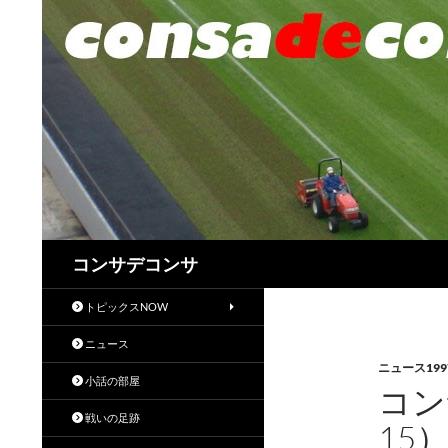
検
コンサデコンサ
索
トピックスNOW
ニュース
ニュース199
小話の部屋
コン
戦いの足跡
15