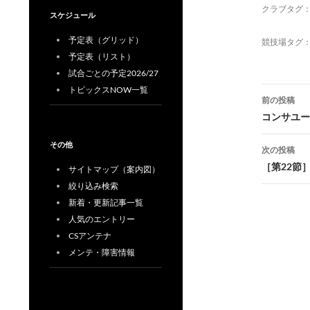
クラブタグ
スケジュール
予定表（グリッド）
競技場タグ
予定表（リスト）
試合ごとの予定2026/27
投
トピックスNOW一覧
前の投稿
稿
コンサユー
ナ
その他
次の投稿
ビ
［第22節
サイトマップ（案内図）
絞り込み検索
ゲ
新着・更新記事一覧
ー
人気のエントリー
シ
CSアンテナ
メンテ・障害情報
ョ
ン