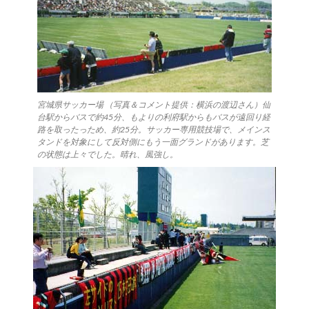
宮城県サッカー場 （写真＆コメント提供：横浜の渡辺さん）仙
台駅からバスで約45分、もよりの利府駅からもバスが遠回り経
路を取ったっため、約25分。サッカー専用競技場で、メインス
タンドを対象にして反対側にもう一面グランドがあります。芝
の状態は上々でした。晴れ、風強し。