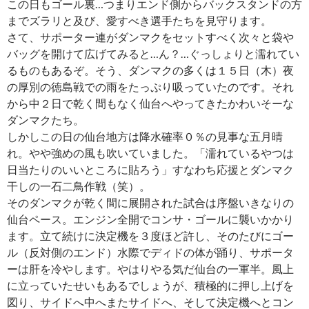
この日もゴール裏…つまりエンド側からバックスタンドの方
までズラリと及び、愛すべき選手たちを見守ります。
さて、サポーター連がダンマクをセットすべく次々と袋や
バッグを開けて広げてみると…ん？…ぐっしょりと濡れてい
るものもあるぞ。そう、ダンマクの多くは１５日（木）夜
の厚別の徳島戦での雨をたっぷり吸っていたのです。それ
から中２日で乾く間もなく仙台へやってきたかわいそーな
ダンマクたち。
しかしこの日の仙台地方は降水確率０％の見事な五月晴
れ。やや強めの風も吹いていました。「濡れているやつは
日当たりのいいところに貼ろう」すなわち応援とダンマク
干しの一石二鳥作戦（笑）。
そのダンマクが乾く間に展開された試合は序盤いきなりの
仙台ペース。エンジン全開でコンサ・ゴールに襲いかかり
ます。立て続けに決定機を３度ほど許し、そのたびにゴー
ル（反対側のエンド）水際でディドの体が踊り、サポータ
ーは肝を冷やします。やはりやる気だ仙台の一軍半。風上
に立っていたせいもあるでしょうが、積極的に押し上げを
図り、サイドへ中へまたサイドへ、そして決定機へとコン