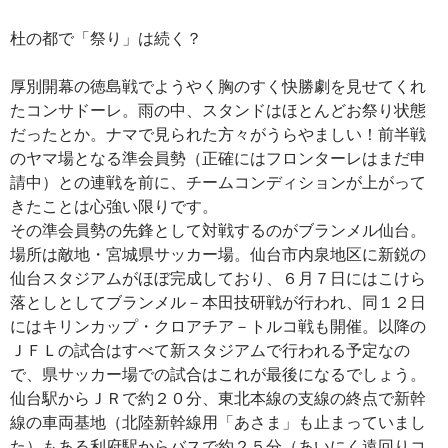
杜の都で「祭り」は続く？
厚別開幕の徳島戦でようやく胸のすく快勝劇を見せてくれ
たコンサドーレ。雨の中、スタンドはほとんどお祭り状態
だったとか。ナマで見られた方々がうらやましい！前半戦
のヤマ場となる準会員勢（正確にはフロンターレはまだ申
請中）との連戦を前に、チームコンディションが上がって
きたことは心強い限りです。
その準会員勢の先鋒として対戦するのがブランメル仙台。
場所は敵地・宮城県サッカー場。仙台市内泉地区に新鋭の
仙台スタジアムがほぼ完成しており、６月７日にはこけら
落としとしてブランメル－本田技研戦が行われ、同１２日
にはキリンカップ・クロアチア－トルコ戦も開催。以降の
ＪＦＬの試合はすべて新スタジアムで行われる予定なの
で、県サッカー場での試合はこれが最後になるでしょう。
仙台駅からＪＲで約２０分、東北本線の支線の終点で新幹
線の車両基地（北陸新幹線用「あさま」も止まっていまし
た）もある利府駅からバスで約２５分（あいにく遠回りコ