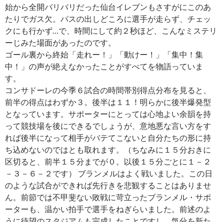
始から全開バリバリだった仙台イレブンもさすがにこのあ
たりでガス欠。パスの出しどころに選手が走らず、チェッ
クにも行かず…で、時間にして約２秒ほど、こんなミステリ
ーじみた場面があったのです。
ゴール裏から終始「走れー！」「動けー！」「集中！集
中！」の声が絶えなかったことがすべてを物語っていま
す。
コンサドーレの今季６試合の時間帯別得点分布を見ると、
前半の得点はわずか３。後半は１１！明らかに後半爆発型
となっています。サポーターにとっては心地よい余韻を持
って競技場を後にできるでしょうが、意地悪な言い方をす
れば後半になって相手がバテてこないと自分たちの形に持
ち込めないのではとも取れます。（ちなみに１５分おきに
区切ると、前半１５分までが０。以後１５分ごとに１－２
－３－６－２です） ブランメルはよく戦いました。この日
のような試合ができれば先行きを悲観することはありませ
ん。前節では不甲斐ない敗戦に苛立ったブランメル・サポ
ーターも、温かい拍手で選手をねぎらいました。前述のよ
うに待望のスタジアムも完成したことですし、気分を新た