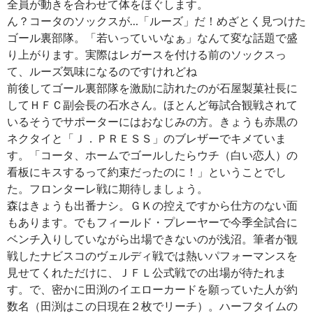
全員が動きを合わせて体をほぐします。
ん？コータのソックスが…「ルーズ」だ！めざとく見つけた
ゴール裏部隊。「若いっていいなぁ」なんて変な話題で盛
り上がります。実際はレガースを付ける前のソックスっ
て、ルーズ気味になるのですけれどね
前後してゴール裏部隊を激励に訪れたのが石屋製菓社長に
してＨＦＣ副会長の石水さん。ほとんど毎試合観戦されて
いるそうでサポーターにはおなじみの方。きょうも赤黒の
ネクタイと「Ｊ．ＰＲＥＳＳ」のブレザーでキメていま
す。「コータ、ホームでゴールしたらウチ（白い恋人）の
看板にキスするって約束だったのに！」ということでし
た。フロンターレ戦に期待しましょう。
森はきょうも出番ナシ。ＧＫの控えですから仕方のない面
もあります。でもフィールド・プレーヤーで今季全試合に
ベンチ入りしていながら出場できないのが浅沼。筆者が観
戦したナビスコのヴェルディ戦では熱いパフォーマンスを
見せてくれただけに、ＪＦＬ公式戦での出場が待たれま
す。で、密かに田渕のイエローカードを願っていた人が約
数名（田渕はこの日現在２枚でリーチ）。ハーフタイムの