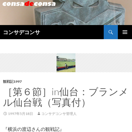
検
コンサデコンサ
索
コ
メインメ
ン
ニュー
テ
ン
ツ
へ
ス
キ
観戦記1997
ッ
［第６節］in仙台：ブランメ
プ
ル仙台戦（写真付）
1997年5月18日
コンサデコンサ管理人
『横浜の渡辺さんの観戦記』