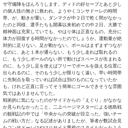
サ守備陣をほんろうします。ディドの好セーブとあと少し
の個人技の無さに救われ、ようやくコンサドーレの時間
帯。が、動きが重い。ダンマクが中２日で乾く間がなかっ
たのと同様、選手たちも開幕以来初めての中２日。大勝で
精神面は充実していても、やはり体は正直なもの。充分に
体力が回復する時間がなかったのでしょうか。運動量が絶
対的に足りない。足が動かない。ボールはまずまずつなが
るのに、あと１本が通らない。もう少し走れば取れるの
に、もう少しボールのない所で動けばスペースが生まれる
のに、もう少し足を使えばフリーでボールを扱える位置に
出られるのに、そのもう少しが限りなく遠い。早い時間帯
に先制点を取っていれば試合は別のものになっていたか
も。けれど正直に言ってそう簡単にゴールできそうな雰囲
気ではありませんでした。
戦術的に気になったのがサイドからの「えぐり」がなかな
か見られなかったこと。二上ページマスターによる徳島戦
の観戦記の中では「中央からの突破が目立った。強いチー
ムの戦い方だ」なる記述がありましたが、筆者が数試合見
たコンサドーレはやはりサイド重視のスタイルだったよう