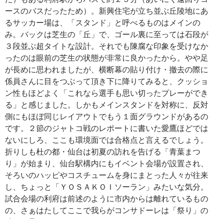
ースのバスだったため）。新興住宅が立ち並ぶ丘陵地にあ
るサッカー場は、「スタンド」と呼べるものはメインの
み。バックは芝生の「丘」で、ゴール裏に至っては石段が
３段並ぶ超タイトな設計。それでも陳腐な印象を受けなか
ったのは眼前の芝生の状態が非常に良かったから。やや足
が長めに思われましたが、横断幕の貼り付け・撤去の際に
係員さんに目をつぶって頂き下に降りてみると、クッショ
ン性もほどよく「これなら選手も思い切ったプレーができ
る」と感じました。しかもメインスタンドを対称に、反対
側にもほぼ同じレイアウトでもう１面グラウンドがあるの
です。２節のジャトコ戦のレポートに書いた愛鷹ほどでは
ないにしろ、ここも環境面では合格点と言えるでしょう。
折りしも杜の都・仙台は初夏の訪れを告げる「青葉まつ
り」が始まり、仙台駅構内にもイベント会場が設置され、
そろいのハッピやコスチュームを身にまとった人々が往来
し、ちょっと「ＹＯＳＡＫＯＩソーラン」みたいな気分。
試合会場の利府は前述のように市内からは離れているもの
の、さぁはたしてここで我らがコンサドーレは「祭り」の