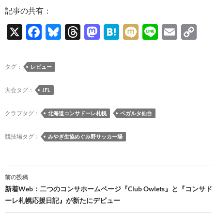
記事の共有：
X
F
Bl
T
M
H
M
Li
E
C
ac
u
hr
as
at
ixi
n
m
o
e
es
e
to
e
e
ail
p
タグ：
レビュー
b
k
a
d
n
y
o
y
ds
o
a
Li
大会タグ：
JFL
o
n
n
クラブタグ：
北海道コンサドーレ札幌
ベガルタ仙台
k
k
競技場タグ：
みやぎ生協めぐみ野サッカー場
投
前の投稿
稿
新着Web：二つのコンサホームページ『Club Owlets』と『コンサド
ーレ札幌応援日記』が新たにデビュー
ナ