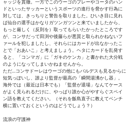
ャッジを貫徹。一方でこのウーゴのプレーやコータのハン
ドといったサッカーというスポーツの進行を脅かす行為に
対しては、きっちりと警告を取りました。ひいき目に見れ
ば仙台の選手はかなりガツンガツンと来ていましたから、
もっと厳しく（反則を）取ってもらいたかったところです
が、コンサだって田渕や後藤らが悪質と取られかねないフ
ァールを犯しましたし、それらにはカードが出なかったこ
とで「おあいこ」と考えましょう。ヘタにカードを乱発す
ると、「コンマガ」に「ガキのケンカ」と書かれた大分戦
のようになってしまいかねませんから。
ただ…コンサドーレはウーゴの他にもバルデスも見るからに
短気っぽいし、誰より監督が最高の「瞬間湯沸かし器」。
海外では（最近は日本でも）「監督が退場」なんてケース
がよく見られるだけに、やっぱり誰か心がやすらぐスペイ
ン語を教えてください。（それを飯島直子に教えてベンチ
横に置いておくというのはどうでしょう？）
流浪の守護神