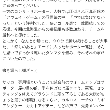
に頑張ってください。
一方のコンサ・サポーター。人数では圧倒され正真正銘の
「アウェイ・ゲーム」の雰囲気の中、「声では負けてなか
った」という評判でした。狭いゴール裏で一致団結しての
応援。今回は北海道からの遠征組も多数加わり、チームを
勝利へと導けました。
とにかく…なんとか勝った。９０分で勝ち続けることが大事
だ。「祭りのあと」モードに入ったサポーター連は、そん
な思いですっかり乾いたダンマクを畳み、それぞれの家路
についたのでした。
書き漏らし棚ざらえ
サッカー専用場ということで試合前のウォームアップはサ
ポーター席の目の前。手を伸ばせば届きそう。実際、セッ
ティングを終えてグラウンドに頭を下ろしてある大旗がち
ょっと選手の邪魔になるくらい。カルロスコーチの「ミギ
アシダケー、カカトアゲテー」などの声で、先発メンバー