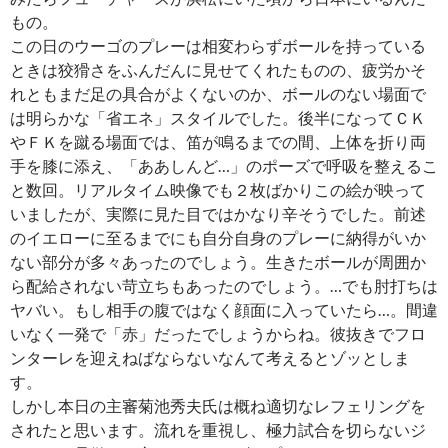
もの。
この日のウーゴのプレーは相変わらずボールを持っている
ときは狡猾さをふんだんに見せてくれたものの、疲労かそ
れともまだ足の具合がよくないのか、ボールのない場面で
は明らかな「省エネ」スタイルでした。後半になってＣＫ
やＦＫを蹴る場面では、笛が鳴るまでの間、上体を折り両
手を膝に添え、「ああしんど…」のポーズで呼吸を整えるこ
と数回。リアルタイム映像でも２枚ばかりこの絵が映って
いましたが、実際に見た目ではかなり辛そうでした。前述
のイエローに至るまでにも自分自身のプレーに納得がいか
ない部分が多々あったのでしょう。生きたボールが周囲か
ら配給されない苛立ちもあったのでしょう。…でも肘打ちは
ヤバい。もし相手の腹ではなく顔面に入っていたら…。間違
いなく一発で「赤」だったでしょうからね。彼抜きでフロ
ンターレを迎えねばならないなんて考えるとゾッとしま
す。
しかし本日の主審菊池秀夫氏は概ね適切なレフェリングを
されたと思います。流れを重視し、極力試合を切らないジ