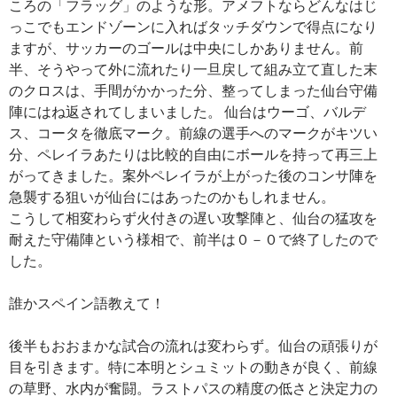
ころの「フラッグ」のような形。アメフトならどんなはじ
っこでもエンドゾーンに入ればタッチダウンで得点になり
ますが、サッカーのゴールは中央にしかありません。前
半、そうやって外に流れたり一旦戻して組み立て直した末
のクロスは、手間がかかった分、整ってしまった仙台守備
陣にはね返されてしまいました。 仙台はウーゴ、バルデ
ス、コータを徹底マーク。前線の選手へのマークがキツい
分、ペレイラあたりは比較的自由にボールを持って再三上
がってきました。案外ペレイラが上がった後のコンサ陣を
急襲する狙いが仙台にはあったのかもしれません。
こうして相変わらず火付きの遅い攻撃陣と、仙台の猛攻を
耐えた守備陣という様相で、前半は０－０で終了したので
した。
誰かスペイン語教えて！
後半もおおまかな試合の流れは変わらず。仙台の頑張りが
目を引きます。特に本明とシュミットの動きが良く、前線
の草野、水内が奮闘。ラストパスの精度の低さと決定力の