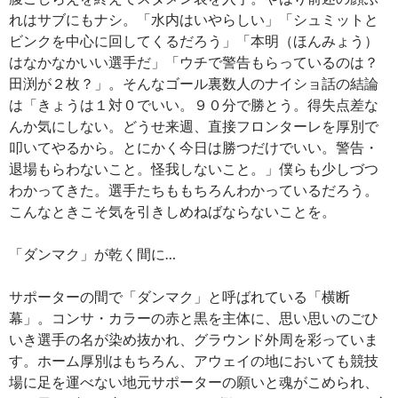
れはサブにもナシ。「水内はいやらしい」「シュミットと
ビンクを中心に回してくるだろう」「本明（ほんみょう）
はなかなかいい選手だ」「ウチで警告もらっているのは？
田渕が２枚？」。そんなゴール裏数人のナイショ話の結論
は「きょうは１対０でいい。９０分で勝とう。得失点差な
んか気にしない。どうせ来週、直接フロンターレを厚別で
叩いてやるから。とにかく今日は勝つだけでいい。警告・
退場もらわないこと。怪我しないこと。」僕らも少しづつ
わかってきた。選手たちももちろんわかっているだろう。
こんなときこそ気を引きしめねばならないことを。
「ダンマク」が乾く間に…
サポーターの間で「ダンマク」と呼ばれている「横断
幕」。コンサ・カラーの赤と黒を主体に、思い思いのごひ
いき選手の名が染め抜かれ、グラウンド外周を彩っていま
す。ホーム厚別はもちろん、アウェイの地においても競技
場に足を運べない地元サポーターの願いと魂がこめられ、