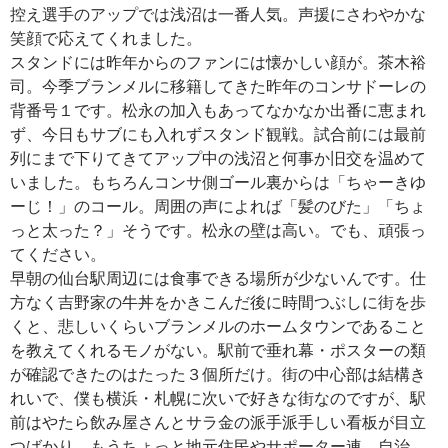
控え選手のアップでは浅沼は一番人気。声援にさわやかな
笑顔で応えてくれました。
スタンドには昨年からのファンには懐かしい顔が。茶木裕
司。今季ブランメルに移籍してきた昨年のコンサドーレの
背番号１です。松永の加入もあってなかなか出番に恵まれ
ず、今日もサブにも入れずスタンド観戦。試合前には最前
列にまで下りてきてアップ中の浅沼と何事か旧交を温めて
いました。もちろんコンサ側ゴール裏からは「ちゃーきゆ
ーじ！」のコール。周囲の声によれば「髪のびた」「ちょ
っと太った？」そうです。松永の壁は高い。でも、頑張っ
てください。
早朝の仙台駅周辺には食事できる場所が少ないんです。仕
方なく吉野家の牛丼をかきこんだ後に時間つぶしに街を歩
くと、悲しいくらいブランメルのホームタウンであること
を教えてくれるモノがない。駅前で垂れ幕・ポスターの類
が確認できたのはたった３個所だけ。街の中心部は結構き
れいで、僕も横浜・札幌に次いで好きな街なのですが、駅
前はやたら飲み屋さんとサラ金の派手派手しい看板が目立
つばかり。もうちょっと地元住民やサポーター連、自治