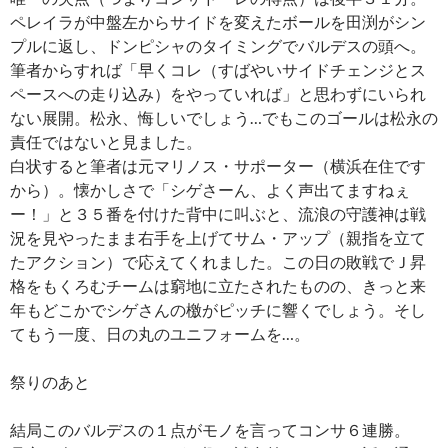
ペレイラが中盤左からサイドを変えたボールを田渕がシン
プルに返し、ドンピシャのタイミングでバルデスの頭へ。
筆者からすれば「早くコレ（すばやいサイドチェンジとス
ペースへの走り込み）をやっていれば」と思わずにいられ
ない展開。松永、悔しいでしょう…でもこのゴールは松永の
責任ではないと見ました。
白状すると筆者は元マリノス・サポーター（横浜在住です
から）。懐かしさで「シゲさーん、よく声出てますねぇ
ー！」と３５番を付けた背中に叫ぶと、流浪の守護神は戦
況を見やったまま右手を上げてサム・アップ（親指を立て
たアクション）で応えてくれました。この日の敗戦でＪ昇
格をもくろむチームは窮地に立たされたものの、きっと来
年もどこかでシゲさんの檄がピッチに響くでしょう。そし
てもう一度、日の丸のユニフォームを…。
祭りのあと
結局このバルデスの１点がモノを言ってコンサ６連勝。