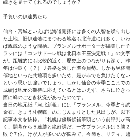
続きを見せてくれるのでしょうか？
手負いの伊達男たち
仙台・宮城といえば北海道開拓には多くの人智を繰り出し
た土地。旧伊達藩にまつわる地名も北海道には多く、いわ
ば親戚のような間柄。ブランメルサポーターが編集したチ
ラシには「コンサドーレ戦は北日本王座決定戦！」の文字
が。距離的にも比較的近く、歴史上のつながりも深く、昨
年は仲良く（？）Ｊ昇格を逸した準会員勢。しかもＷ杯開
催地といった共通項も多いため、是が非でも負けたくない
という思いは強いでしょう。しかし仙台の今季ここまでの
成績は地元の期待に応えているとはいえず、さらに泣きっ
面に蜂のごとき状況があったのです。
当日の地元紙「河北新報」には「ブランメル、今季占う試
金石。きょう札幌戦」のこじんまりとした見出しが。以下
記事本文を抜粋。「札幌は優勝候補筆頭という前評判が高
く、開幕から５連勝と絶好調だ。一方ブランメルは３勝２
敗で７位。けが人が多いのが悩みで、今節も、リティ、越