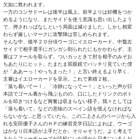
欠如に救われます。
一方のコンサドーレは後半は風上。前半よりは好機をつか
めるようになり、またサイドを使う意識も思い出したよう
で、押されっぱなしという局面は減りました。しかし相変
わらず厳しいマークに攻撃陣は苦しめられます。
そんな中、後半２０分頃ウーゴにイエローカード。中盤左
サイドで相手選手にガシガシ削られたにもかかわらず、主
審はファールを取らず。ついカッときて肘を相手のみぞお
ちあたりにヒット。たまたま双眼鏡でバッチリ見ていた僕
が「ああーっ！やっちまった！」と言い終えるより早く、
主審はイエローカードを呈示。これで累積２枚。
「落ち着いてー！」「冷静になってー！」といった声が日
本語でゴール裏から飛ぶものの、口にしたドリンクのボト
ルを叩きつけるなど興奮は収まらない様子。我々としては
「落ち着いて」などの意味のスペイン語を憶えなければな
らないかな…と思っていたら、この二上さんのページから入
れる安田優子さんのＨＰの練習見学日記によれば、ウーゴ
はかなり日本語が上手だとか。そりゃそうだ。よく考えて
みたらフューチャーズが浜松にいた頃から日本にいるんだ