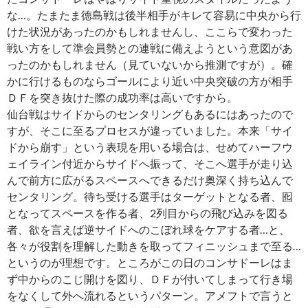
な…。たまたま徳島戦は後半相手がキレて容易に中央から行
けた状況があったのかもしれませんし、ここらで変わった
戦い方をして準会員勢との連戦に備えようという意図があ
ったのかもしれません（見ていないから推測ですが）。確
かに行けるものならゴールにより近い中央突破の方が相手
ＤＦを突き抜けた際の成功率は高いですから。
仙台戦はサイドからのセンタリングもあるにはあったので
すが、そこに至るプロセスが違っていました。本来「サイ
ドから崩す」という表現を用いる場合は、せめてハーフウ
ェイライン付近からサイドへ振って、そこへ選手が走り込
んで前方に広がるスペースへできるだけ奥深く持ち込んで
センタリング。待ち受ける選手はターゲットとなる者、囮
となってスペースを作る者、2列目からの飛び込みを図る
者、欲を言えば逆サイドへのこぼれ球をケアする者…と、
各々が役割を理解した動きを取ってフィニッシュまで至る…
というのが理想です。ところがこの日のコンサドーレはま
ず中からのこじ開けを図り、ＤＦが付いてしまって行き場
をなくして外へ流れるというパターン。アメフトで言うと