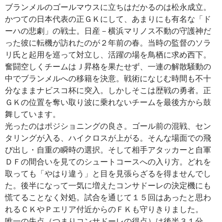
ブランメルのゴールマウスに立ちはだかるのは松永成立。
かつての日本代表の正ＧＫにして、あまりにも有名な「ド
ーハの悲劇」の戦士。日産－横浜マリノス不動の守護神だ
った彼に転機が訪れたのが２年前の春。当時の監督のソラ
リ氏と起用を巡って対立し、活躍の場を鳥栖に求め西下。
奮闘空しくチームはＪ昇格を果たせず、一連の解散騒動の
中でブランメルへの移籍を決意。戦術になじむ時間も不十
分なままナビスコ杯に突入。しかしそこは歴戦の勇者。正
ＧＫの位置を奪い取り波に乗れないチームを最後方から鼓
舞しています。
光ったのはポジショニングの良さ。ゴール前の混戦、セン
タリングが入る、ハイクロスが上がる。そんな場面での飛
び出し・自重の瞬時の選択。そして相手アタッカーと自軍
ＤＦの間合いを見てのシュートコースへの入り方。どれを
取っても「やはり違う」と目を見張らざるを得ませんでし
た。後半になって一気に増えたコンサドーレの決定機にも
慌てることなく対処。試合を通じて１５回はあったと思わ
れるＣＫやＰエリア付近からのＦＫも守りきりました。
唯一の失点（つまりコンサドーレの得点）は後半３１分。