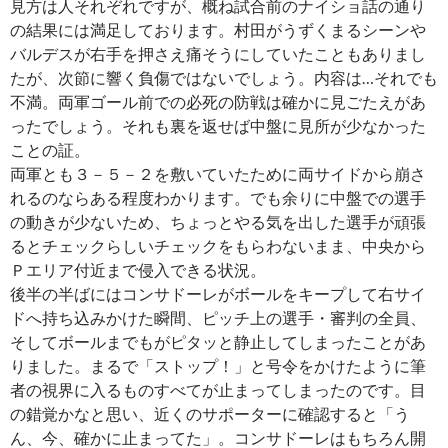
見方は人それぞれですが、概ね試合前のナイショ話の通り
の結果には満足しております。村田がうずくまるシーンや
バルデスが右手を押さえ痛そうにしていたこともありまし
たが、次節に響く負傷ではないでしょう。内容は…それでも
不満。両軍ゴール前での必死の防戦は確かに見ごたえがあ
ったでしょう。それも裏を返せば中盤に見所が少なかった
ことの証。
両軍とも３－５－２を敷いていたために両サイドから崩さ
れるのならある程度わかります。でも余りに中盤での選手
の動きが少ないため、ちょっとやる気を出した選手が頑張
るとチェックらしいチェックをもらわないまま、中央から
Ｐエリア付近まで侵入できる状況。
後半の半ばにはコンサドーレがボールをキープして右サイ
ドへ持ち込みかけた瞬間、ピッチ上の選手・審判の全員、
そしてボールまでもがピタッと静止してしまったことがあ
りました。まるで「ストップ！」と号令をかけたように筆
者の視界に入るものすべてが止まってしまったのです。目
の錯覚かなと思い、近くのサポーターに確認すると「う
ん、今、確かに止まってた」。コンサドーレはもちろん開