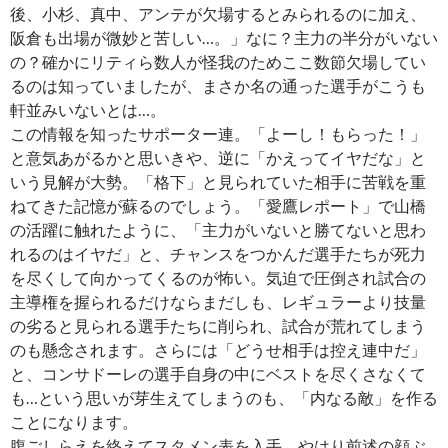
後、小杉、真中、アンテが欠場するとみられるのに加え、
阪倉も出場が微妙と苦しい…。」なに？主力の半分がいない
の？確かにリティら数人が怪我のためここ数節欠場してい
るのは知っていましたが、まさか名の通った選手がこうも
軒並みいないとは…。
この情報を知ったサポーター連。「よーし！もらった！」
と意気あがるかと思いきや、逆に「かえってイヤだな」と
いう見解が大勢。「格下」と見られていた相手に苦戦を重
ねてきた記憶が蘇るのでしょう。「愛鷹レポート」で山橋
の活躍に触れたように、「主力がいないと勝てないと思わ
れるのはイヤだ」と、チャンスをつかんだ選手たちが死力
を尽くして向かってくるのが怖い。気迫で圧倒され試合の
主導権を握られるだけならまだしも、レギュラーより技量
の劣ると見られる選手たちに削られ、試合が荒れてしまう
のも懸念されます。さらには「どうせ相手は控え連中だ」
と、コンサドーレの選手自身の中にベストを尽くさなくて
も…という思いが芽生えてしまうのも、「内なる敵」を作る
ことになります。
腹ごしらえを終えてスタメン表を入手。やはり前述の顔ぶ