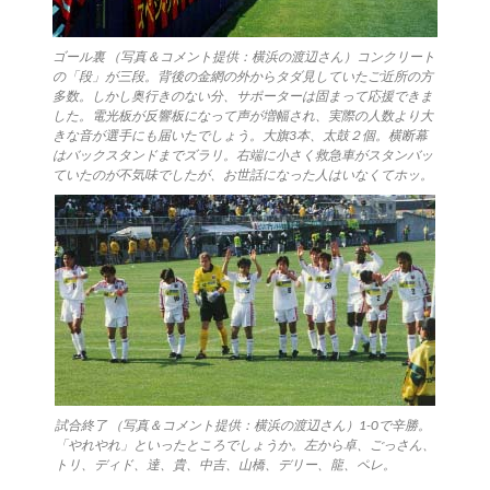
ゴール裏 （写真＆コメント提供：横浜の渡辺さん）コンクリート
の「段」が三段。背後の金網の外からタダ見していたご近所の方
多数。しかし奥行きのない分、サポーターは固まって応援できま
した。電光板が反響板になって声が増幅され、実際の人数より大
きな音が選手にも届いたでしょう。大旗3本、太鼓２個。横断幕
はバックスタンドまでズラリ。右端に小さく救急車がスタンバッ
ていたのが不気味でしたが、お世話になった人はいなくてホッ。
試合終了 （写真＆コメント提供：横浜の渡辺さん）1-0で辛勝。
「やれやれ」といったところでしょうか。左から卓、ごっさん、
トリ、ディド、達、貴、中吉、山橋、デリー、龍、ペレ。