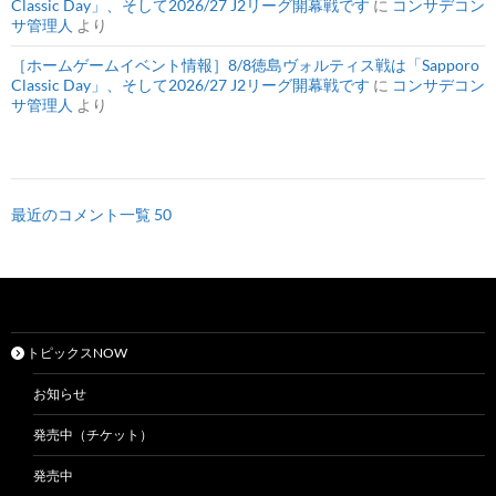
Classic Day」、そして2026/27 J2リーグ開幕戦です
に
コンサデコン
サ管理人
より
［ホームゲームイベント情報］8/8徳島ヴォルティス戦は「Sapporo
Classic Day」、そして2026/27 J2リーグ開幕戦です
に
コンサデコン
サ管理人
より
最近のコメント一覧 50
トピックスNOW
お知らせ
発売中（チケット）
発売中