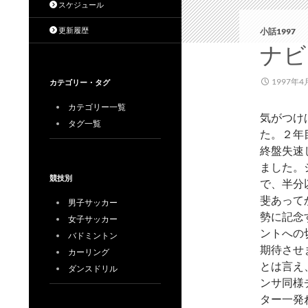
スケジュール
更新履歴
小話1997
ナビ
1997年4
カテゴリー・タグ
カテゴリー一覧
気がつけ
タグ一覧
た。２年
終盤失速
ました。
競技別
で、半分
斐あって
男子サッカー
勢に記念
女子サッカー
ントへの
バドミントン
期待させ
カーリング
とは言え
ダンスドリル
ンサ同様
ター一発