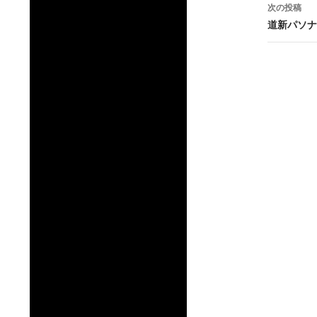
ナ
次の投稿
ビ
道新パソナ
ゲ
ー
シ
ョ
ン