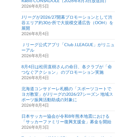
Radio CONSADOLE（2026年8月3日放送回）
2026年8月5日
Jリーグが2026/27開幕プロモーションとして渋
谷エリア約30か所で大規模交通広告（OOH）を
展開
2026年8月4日
Ｊリーグ公式アプリ「Club J.LEAGUE」がリニュ
ーアル
2026年8月4日
8月4日は松田直樹さんの命日、各クラブが「命
つなぐアクション」 のプロモーション実施
2026年8月4日
北海道コンサドーレ札幌の「スポーツコートで
ヨガ教室」がJリーグの2026/27シーズン 地域ス
ポーツ振興活動助成の対象に
2026年8月4日
日本サッカー協会が令和8年熊本地震における
「サッカーファミリー復興支援金」募金を開始
2026年8月3日