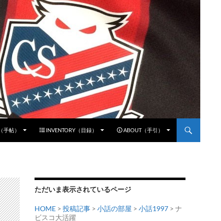
E（手帖）
INVENTORY（目録）
ABOUT（手引）
ただいま表示されているページ
HOME
>
投稿記事
>
小話の部屋
>
小話1997
> ナ
ビスコ大活躍