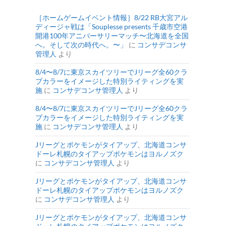
［ホームゲームイベント情報］8/22 RB大宮アル
ディージャ戦は「Souplesse presents 千歳市空港
開港100年アニバーサリーマッチ〜北海道を全国
へ。そして次の時代へ。〜」
に
コンサデコンサ
管理人
より
8/4〜8/7に東京スカイツリーでJリーグ全60クラ
ブカラーをイメージした特別ライティングを実
施
に
コンサデコンサ管理人
より
8/4〜8/7に東京スカイツリーでJリーグ全60クラ
ブカラーをイメージした特別ライティングを実
施
に
コンサデコンサ管理人
より
Jリーグとポケモンがタイアップ、北海道コンサ
ドーレ札幌のタイアップポケモンはヨルノズク
に
コンサデコンサ管理人
より
Jリーグとポケモンがタイアップ、北海道コンサ
ドーレ札幌のタイアップポケモンはヨルノズク
に
コンサデコンサ管理人
より
Jリーグとポケモンがタイアップ、北海道コンサ