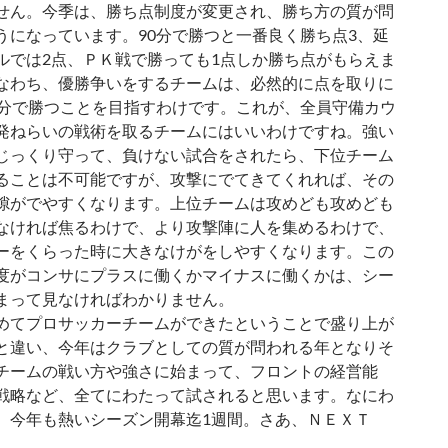
せん。今季は、勝ち点制度が変更され、勝ち方の質が問
うになっています。90分で勝つと一番良く勝ち点3、延
ルでは2点、ＰＫ戦で勝っても1点しか勝ち点がもらえま
なわち、優勝争いをするチームは、必然的に点を取りに
0分で勝つことを目指すわけです。これが、全員守備カウ
発ねらいの戦術を取るチームにはいいわけですね。強い
じっくり守って、負けない試合をされたら、下位チーム
ることは不可能ですが、攻撃にでてきてくれれば、その
隙がでやすくなります。上位チームは攻めども攻めども
なければ焦るわけで、より攻撃陣に人を集めるわけで、
ーをくらった時に大きなけがをしやすくなります。この
度がコンサにプラスに働くかマイナスに働くかは、シー
まって見なければわかりません。
めてプロサッカーチームができたということで盛り上が
と違い、今年はクラブとしての質が問われる年となりそ
チームの戦い方や強さに始まって、フロントの経営能
戦略など、全てにわたって試されると思います。なにわ
、今年も熱いシーズン開幕迄1週間。さあ、ＮＥＸＴ