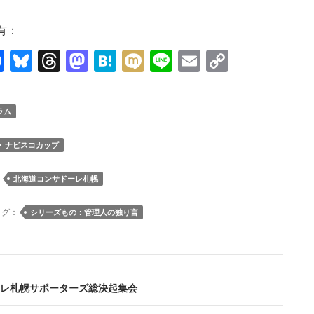
有：
F
Bl
T
M
H
M
Li
E
C
ac
u
hr
as
at
ixi
n
m
o
e
es
e
to
e
e
ail
p
ラム
b
k
a
d
n
y
o
y
ds
o
a
Li
ナビスコカップ
o
n
n
：
北海道コンサドーレ札幌
k
k
タグ：
シリーズもの：管理人の独り言
レ札幌サポーターズ総決起集会