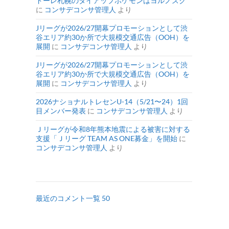
ドーレ札幌のタイアップポケモンはヨルノズク
に
コンサデコンサ管理人
より
Jリーグが2026/27開幕プロモーションとして渋
谷エリア約30か所で大規模交通広告（OOH）を
展開
に
コンサデコンサ管理人
より
Jリーグが2026/27開幕プロモーションとして渋
谷エリア約30か所で大規模交通広告（OOH）を
展開
に
コンサデコンサ管理人
より
2026ナショナルトレセンU-14（5/21〜24）1回
目メンバー発表
に
コンサデコンサ管理人
より
Ｊリーグが令和8年熊本地震による被害に対する
支援「Ｊリーグ TEAM AS ONE募金」を開始
に
コンサデコンサ管理人
より
最近のコメント一覧 50