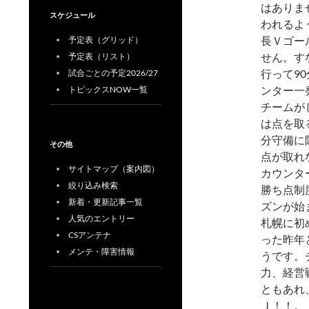
はありま
スケジュール
われるよ
長Ｖゴー
予定表（グリッド）
せん。す
予定表（リスト）
行って9
試合ごとの予定2026/27
ンター一
トピックスNOW一覧
チームが
は点を取
分守備に
その他
点が取れ
サイトマップ（案内図）
カウンタ
絞り込み検索
勝ち点制
新着・更新記事一覧
ズンが始
人気のエントリー
札幌に初
CSアンテナ
った昨年
メンテ・障害情報
うです。
力、経営
ともあれ
Ｊ！！。