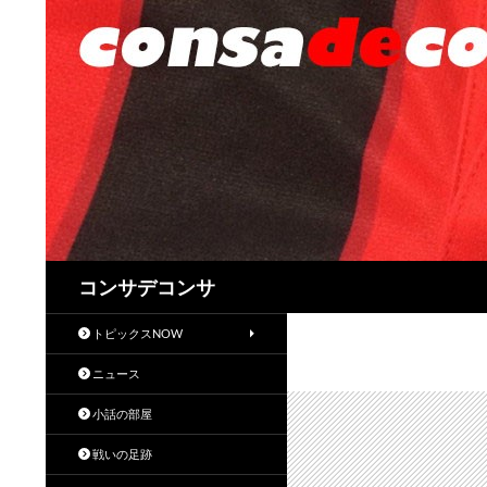
検
コンサデコンサ
索
トピックスNOW
ニュース
小話の部屋
戦いの足跡