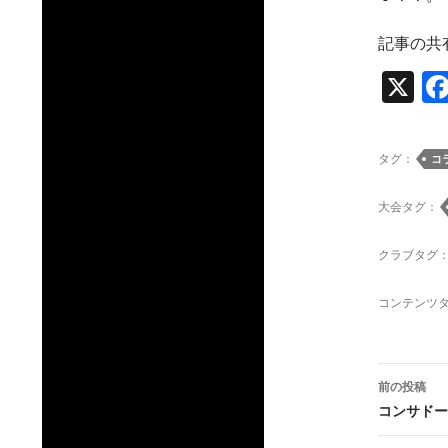
記事の共
X
タグ：
コ
大会タグ：
クラブタグ
コンテンツ
投
前の投稿
稿
コンサドー