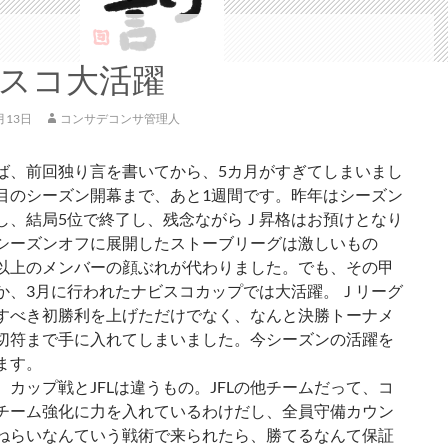
スコ大活躍
月13日
コンサデコンサ管理人
ば、前回独り言を書いてから、5カ月がすぎてしまいまし
目のシーズン開幕まで、あと1週間です。昨年はシーズン
し、結局5位で終了し、残念ながらＪ昇格はお預けとなり
シーズンオフに展開したストーブリーグは激しいもの
以上のメンバーの顔ぶれが代わりました。でも、その甲
か、3月に行われたナビスコカップでは大活躍。Ｊリーグ
すべき初勝利を上げただけでなく、なんと決勝トーナメ
切符まで手に入れてしまいました。今シーズンの活躍を
ます。
、カップ戦とJFLは違うもの。JFLの他チームだって、コ
チーム強化に力を入れているわけだし、全員守備カウン
ねらいなんていう戦術で来られたら、勝てるなんて保証