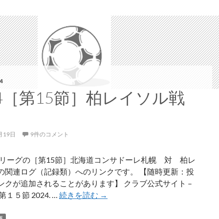
4
24［第15節］柏レイソル戦
月19日
9件のコメント
年J1リーグの［第15節］北海道コンサドーレ札幌 対 柏レ
の関連ログ（記録類）へのリンクです。 【随時更新：投
ンクが追加されることがあります】 クラブ公式サイト –
2024［第
１５節 2024. …
続きを読む
→
15
節］
画