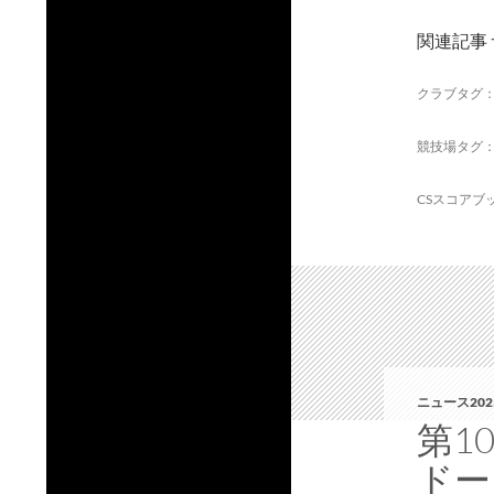
関連記事
クラブタグ
競技場タグ
CSスコアブ
ニュース202
第1
ドー