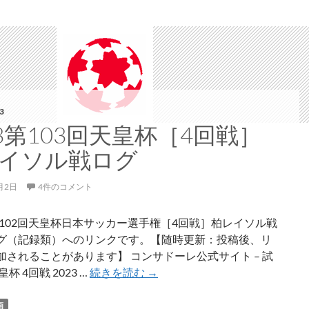
ン
サ
ド
ー
レ
札
幌
3
が
23第103回天皇杯［4回戦］
4
回
イソル戦ログ
戦
（ラ
月2日
4件のコメント
ウ
ン
年第102回天皇杯日本サッカー選手権［4回戦］柏レイソル戦
ド
グ（記録類）へのリンクです。【随時更新：投稿後、リ
16）
加されることがあります】 コンサドーレ公式サイト – 試
敗
2023
杯 4回戦 2023 …
続きを読む
→
退
第
103
画