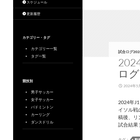
スケジュール
更新履歴
カテゴリー・タグ
カテゴリー一覧
試合ログ202
タグ一覧
20
ログ
競技別
2024年5
男子サッカー
女子サッカー
2024
バドミントン
イソル戦
カーリング
稿後、リ
ダンスドリル
試合結果 第
タグ：
動