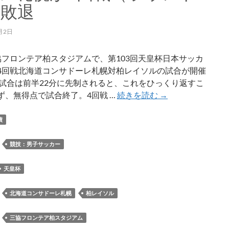
）敗退
月2日
協フロンテア柏スタジアムで、第103回天皇杯日本サッカ
4回戦北海道コンサドーレ札幌対柏レイソルの試合が開催
 試合は前半22分に先制されると、これをひっくり返すこ
第
ず、無得点で試合終了。4回戦 …
続きを読む
→
103
回
績
天
皇
：
競技：男子サッカー
杯
で
天皇杯
北
海
：
北海道コンサドーレ札幌
柏レイソル
道
コ
：
三協フロンテア柏スタジアム