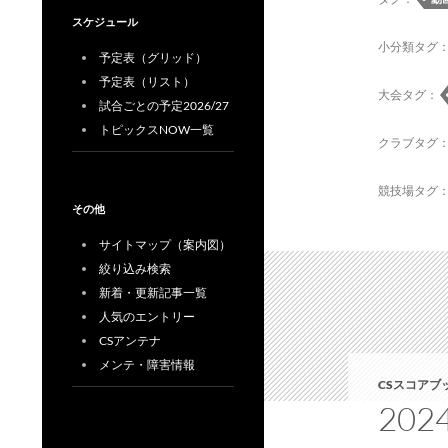
スケジュール
小分類タグ
予定表（グリッド）
予定表（リスト）
大会タグ：
試合ごとの予定2026/27
トピックスNOW一覧
クラブタグ
競技場タグ
その他
サイトマップ（案内図）
絞り込み検索
新着・更新記事一覧
人気のエントリー
CSアンテナ
メンテ・障害情報
CSスコアブ
20