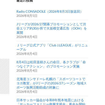
最近の投稿
Radio CONSADOLE（2026年8月3日放送回）
2026年8月5日
Jリーグが2026/27開幕プロモーションとして渋
谷エリア約30か所で大規模交通広告（OOH）を
展開
2026年8月4日
Ｊリーグ公式アプリ「Club J.LEAGUE」がリニュ
ーアル
2026年8月4日
8月4日は松田直樹さんの命日、各クラブが「命
つなぐアクション」 のプロモーション実施
2026年8月4日
北海道コンサドーレ札幌の「スポーツコートで
ヨガ教室」がJリーグの2026/27シーズン 地域ス
ポーツ振興活動助成の対象に
2026年8月4日
日本サッカー協会が令和8年熊本地震における
「サッカーファミリー復興支援金」募金を開始