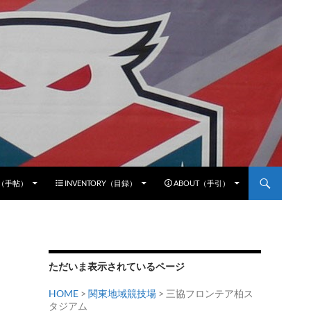
E（手帖）
INVENTORY（目録）
ABOUT（手引）
ただいま表示されているページ
HOME
>
関東地域競技場
>
三協フロンテア柏ス
タジアム