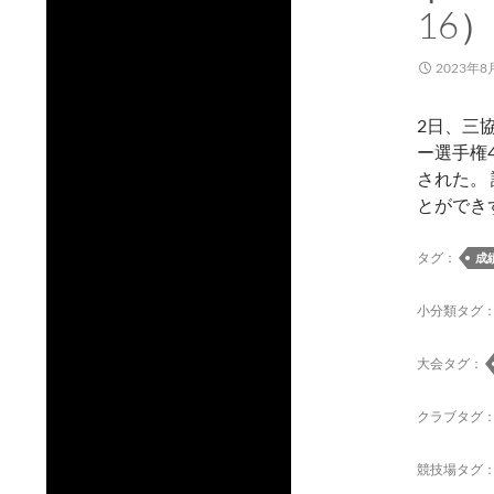
16
2023年8
2日、三
ー選手権
された。
とができ
タグ：
成
小分類タグ
大会タグ：
クラブタグ
競技場タグ