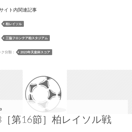
 サイト内関連記事
：
柏レイソル
：
三協フロンテア柏スタジアム
ック分類：
2023年天皇杯スコア
3
23［第16節］柏レイソル戦