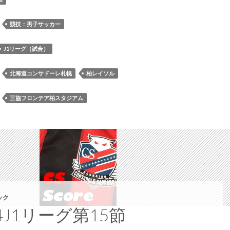
柏
レ
：
競技：男子サッカー
イ
ソ
J1リーグ（試合）
ル
戦
：
北海道コンサドーレ札幌
柏レイソル
ロ
グ
：
三協フロンテア柏スタジアム
ック
24J1リーグ第15節