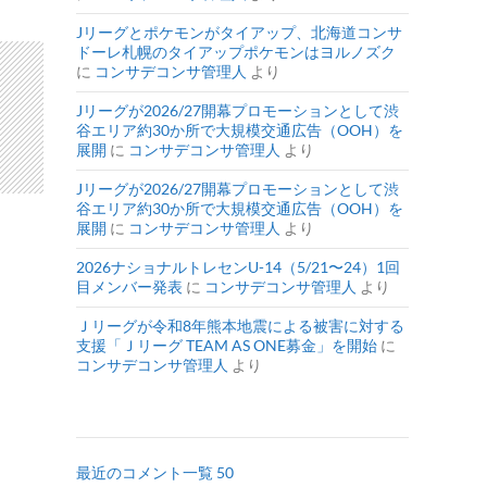
Jリーグとポケモンがタイアップ、北海道コンサ
ドーレ札幌のタイアップポケモンはヨルノズク
に
コンサデコンサ管理人
より
Jリーグが2026/27開幕プロモーションとして渋
谷エリア約30か所で大規模交通広告（OOH）を
展開
に
コンサデコンサ管理人
より
Jリーグが2026/27開幕プロモーションとして渋
谷エリア約30か所で大規模交通広告（OOH）を
展開
に
コンサデコンサ管理人
より
2026ナショナルトレセンU-14（5/21〜24）1回
目メンバー発表
に
コンサデコンサ管理人
より
Ｊリーグが令和8年熊本地震による被害に対する
支援「Ｊリーグ TEAM AS ONE募金」を開始
に
コンサデコンサ管理人
より
最近のコメント一覧 50