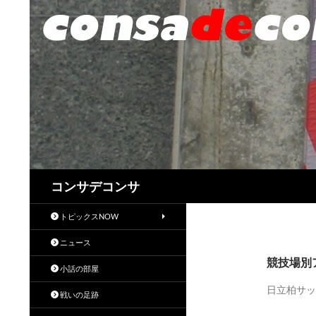
検
コンサデコンサ
索
トピックスNOW
ニュース
競技場別
小話の部屋
日立柏サッ
戦いの足跡