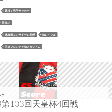
回
天
：
競技：男子サッカー
皇
杯
天皇杯
［4
回
：
北海道コンサドーレ札幌
柏レイソル
戦］
柏
：
三協フロンテア柏スタジアム
レ
イ
ソ
ル
戦
ロ
グ
ック
23第103回天皇杯4回戦