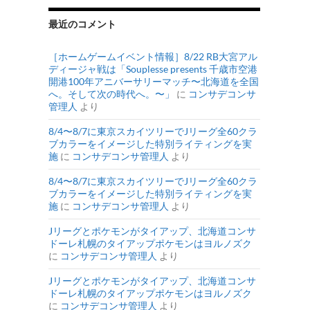
最近のコメント
［ホームゲームイベント情報］8/22 RB大宮アル
ディージャ戦は「Souplesse presents 千歳市空港
開港100年アニバーサリーマッチ〜北海道を全国
へ。そして次の時代へ。〜」
に
コンサデコンサ
管理人
より
8/4〜8/7に東京スカイツリーでJリーグ全60クラ
ブカラーをイメージした特別ライティングを実
施
に
コンサデコンサ管理人
より
8/4〜8/7に東京スカイツリーでJリーグ全60クラ
ブカラーをイメージした特別ライティングを実
施
に
コンサデコンサ管理人
より
Jリーグとポケモンがタイアップ、北海道コンサ
ドーレ札幌のタイアップポケモンはヨルノズク
に
コンサデコンサ管理人
より
Jリーグとポケモンがタイアップ、北海道コンサ
ドーレ札幌のタイアップポケモンはヨルノズク
に
コンサデコンサ管理人
より