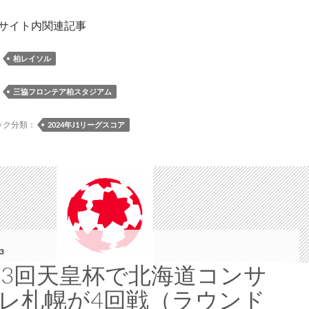
 サイト内関連記事
：
柏レイソル
：
三協フロンテア柏スタジアム
ック分類：
2024年J1リーグスコア
3
03回天皇杯で北海道コンサ
レ札幌が4回戦（ラウンド