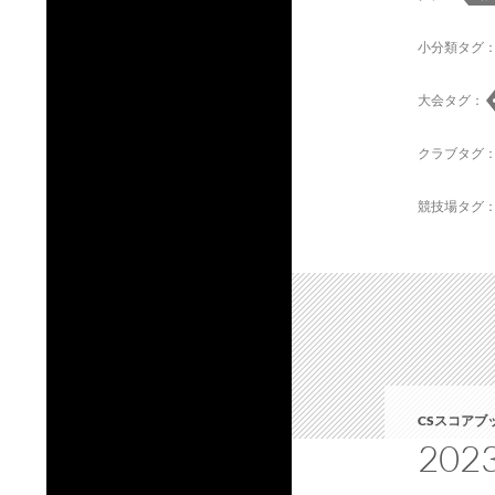
小分類タグ
大会タグ：
クラブタグ
競技場タグ
CSスコアブ
20