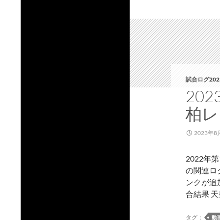
試合ログ202
20
柏レ
2023年8
2022
の関連ロ
ンクが追
合結果 天皇
タグ：
動