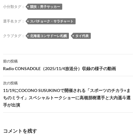
o
y
ds
o
a
Li
小分類タグ：
競技：男子サッカー
o
n
n
選手名タグ：
スパチョーク・サラチャート
k
k
クラブタグ：
北海道コンサドーレ札幌
タイ代表
投
前の投稿
稿
Radio CONSADOLE（2025/11/4放送分）収録の様子の動画
ナ
次の投稿
ビ
11/19にCOCONO SUSUKINOで開催される「スポーツのチカラ×ま
ちのミライ」スペシャルトークショーに高嶺朋樹選手と大内遥斗選
ゲ
手が出演
ー
シ
コメントを残す
ョ