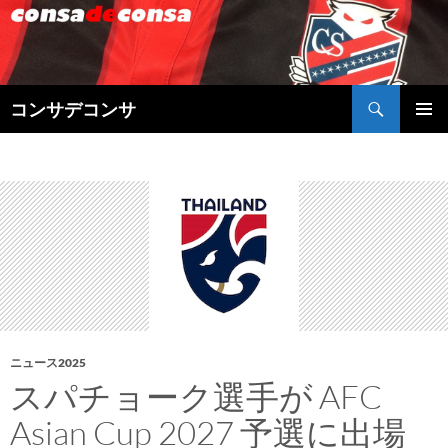
検
コンサデコンサ
索
コ
メインメ
ン
ニュー
テ
ン
ツ
へ
ス
キ
ッ
プ
ニュース2025
スパチョーク選手が AFC
Asian Cup 2027 予選に出場