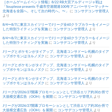
［ホームゲームイベント情報］8/22 RB大宮アルディージャ戦は
「Souplesse presents 千歳市空港開港100年アニバーサリーマッチ〜
北海道を全国へ。そして次の時代へ。〜」
に
コンサデコンサ管理人
より
8/4〜8/7に東京スカイツリーでJリーグ全60クラブカラーをイメージ
した特別ライティングを実施
に
コンサデコンサ管理人
より
8/4〜8/7に東京スカイツリーでJリーグ全60クラブカラーをイメージ
した特別ライティングを実施
に
コンサデコンサ管理人
より
Jリーグとポケモンがタイアップ、北海道コンサドーレ札幌のタイア
ップポケモンはヨルノズク
に
コンサデコンサ管理人
より
Jリーグとポケモンがタイアップ、北海道コンサドーレ札幌のタイア
ップポケモンはヨルノズク
に
コンサデコンサ管理人
より
Jリーグとポケモンがタイアップ、北海道コンサドーレ札幌のタイア
ップポケモンはヨルノズク
に
コンサデコンサ管理人
より
Jリーグが2026/27開幕プロモーションとして渋谷エリア約30か所で
大規模交通広告（OOH）を展開
に
コンサデコンサ管理人
より
Jリーグが2026/27開幕プロモーションとして渋谷エリア約30か所で
大規模交通広告（OOH）を展開
に
コンサデコンサ管理人
より