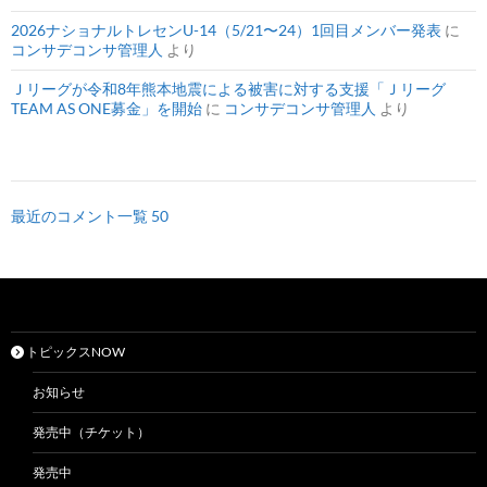
2026ナショナルトレセンU-14（5/21〜24）1回目メンバー発表
に
コンサデコンサ管理人
より
Ｊリーグが令和8年熊本地震による被害に対する支援「Ｊリーグ
TEAM AS ONE募金」を開始
に
コンサデコンサ管理人
より
最近のコメント一覧 50
トピックスNOW
お知らせ
発売中（チケット）
発売中