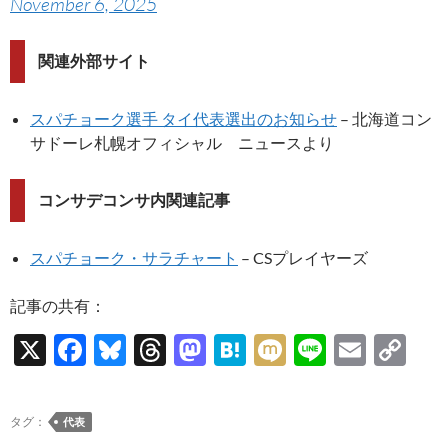
November 6, 2025
関連外部サイト
スパチョーク選手 タイ代表選出のお知らせ
– 北海道コン
サドーレ札幌オフィシャル ニュースより
コンサデコンサ内関連記事
スパチョーク・サラチャート
– CSプレイヤーズ
記事の共有：
X
F
Bl
T
M
H
M
Li
E
C
ac
u
hr
as
at
ixi
n
m
o
e
es
e
to
e
e
ail
p
タグ：
代表
b
k
a
d
n
y