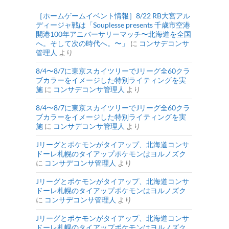
［ホームゲームイベント情報］8/22 RB大宮アル
ディージャ戦は「Souplesse presents 千歳市空港
開港100年アニバーサリーマッチ〜北海道を全国
へ。そして次の時代へ。〜」
に
コンサデコンサ
管理人
より
8/4〜8/7に東京スカイツリーでJリーグ全60クラ
ブカラーをイメージした特別ライティングを実
施
に
コンサデコンサ管理人
より
8/4〜8/7に東京スカイツリーでJリーグ全60クラ
ブカラーをイメージした特別ライティングを実
施
に
コンサデコンサ管理人
より
Jリーグとポケモンがタイアップ、北海道コンサ
ドーレ札幌のタイアップポケモンはヨルノズク
に
コンサデコンサ管理人
より
Jリーグとポケモンがタイアップ、北海道コンサ
ドーレ札幌のタイアップポケモンはヨルノズク
に
コンサデコンサ管理人
より
Jリーグとポケモンがタイアップ、北海道コンサ
ドーレ札幌のタイアップポケモンはヨルノズク