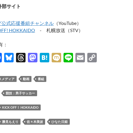
外部サイト
グ公式応援番組チャンネル
（YouTube）
OFF! HOKKAIDO
- 札幌放送（STV）
有：
F
Bl
T
M
H
M
Li
E
C
ac
u
hr
as
at
ixi
n
m
o
e
es
e
to
e
e
ail
p
スメディア
動画
番組
b
k
a
d
n
y
o
y
ds
o
a
Li
：
競技：男子サッカー
o
n
n
KICK OFF！ HOKKAIDO
k
k
勝見もえり
佐々木美波
ひなた日姫