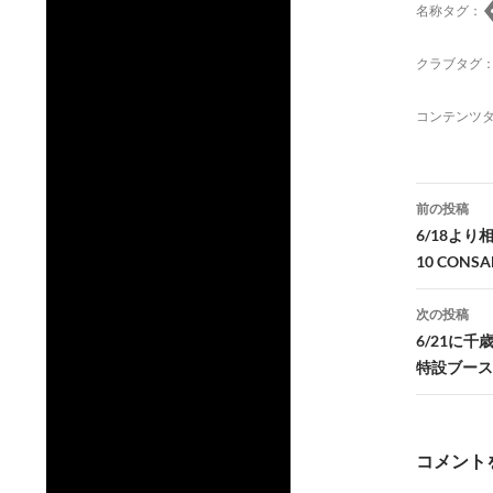
名称タグ：
クラブタグ
コンテンツ
投
前の投稿
稿
6/18よ
10 CON
ナ
ビ
次の投稿
6/21に
ゲ
特設ブース
ー
シ
コメント
ョ