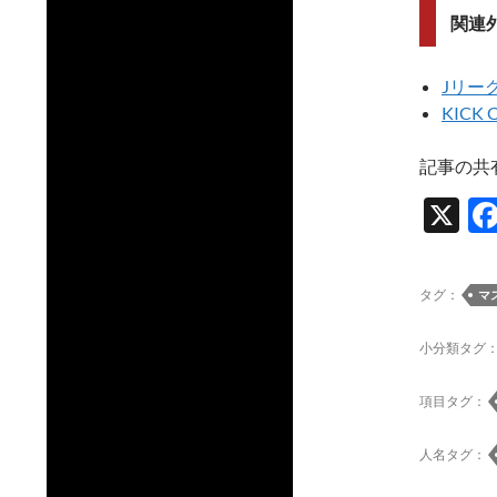
関連
Jリー
KICK 
記事の共
X
タグ：
マ
小分類タグ
項目タグ：
人名タグ：