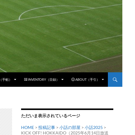
E（手帖）
INVENTORY（目録）
ABOUT（手引）
ただいま表示されているページ
HOME
>
投稿記事
>
小話の部屋
>
小話2025
>
KICK OFF! HOKKAIDO（2025年6月14日放送