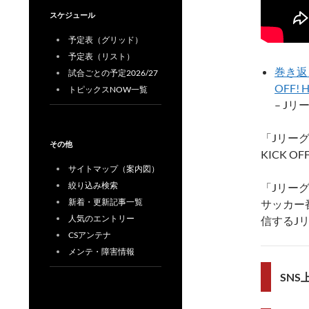
スケジュール
予定表（グリッド）
予定表（リスト）
巻き返
試合ごとの予定2026/27
OFF!
トピックスNOW一覧
– J
「Jリー
その他
KICK 
サイトマップ（案内図）
絞り込み検索
「Jリー
新着・更新記事一覧
サッカー番
人気のエントリー
信するJ
CSアンテナ
メンテ・障害情報
SN