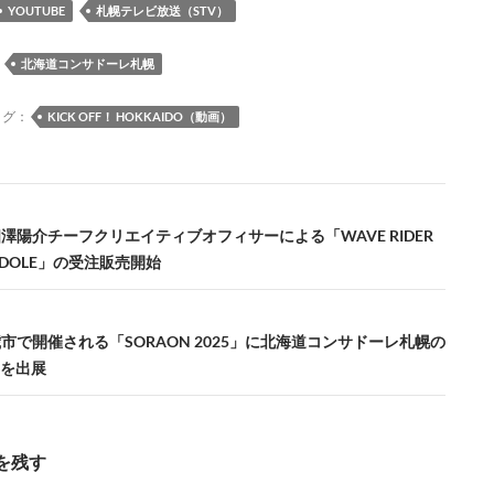
YOUTUBE
札幌テレビ放送（STV）
：
北海道コンサドーレ札幌
タグ：
KICK OFF！ HOKKAIDO（動画）
り相澤陽介チーフクリエイティブオフィサーによる「WAVE RIDER
SADOLE」の受注販売開始
千歳市で開催される「SORAON 2025」に北海道コンサドーレ札幌の
を出展
を残す