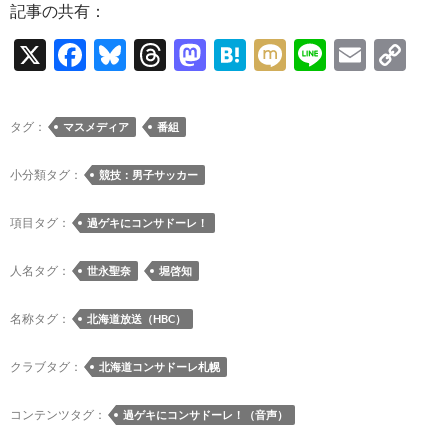
記事の共有：
X
F
Bl
T
M
H
M
Li
E
C
ac
u
hr
as
at
ixi
n
m
o
e
es
e
to
e
e
ail
p
タグ：
マスメディア
番組
b
k
a
d
n
y
o
y
ds
o
a
Li
小分類タグ：
競技：男子サッカー
o
n
n
項目タグ：
過ゲキにコンサドーレ！
k
k
人名タグ：
世永聖奈
堀啓知
名称タグ：
北海道放送（HBC）
クラブタグ：
北海道コンサドーレ札幌
コンテンツタグ：
過ゲキにコンサドーレ！（音声）