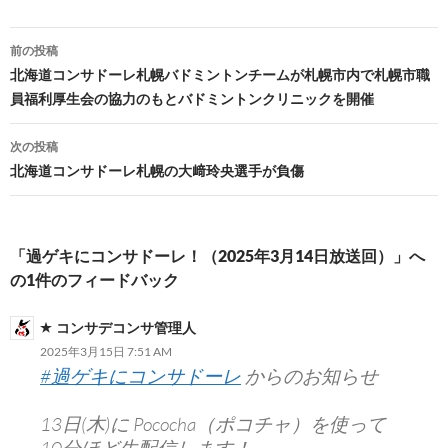
投
前の投稿
稿
北海道コンサドーレ札幌バドミントンチームが札幌市内で札幌市職
員福利厚生会の協力のもとバドミントンクリニックを開催
ナ
ビ
次の投稿
北海道コンサドーレ札幌の大﨑玲央選手が負傷
ゲ
ー
シ
「過ゲキにコンサドーレ！（2025年3月14日放送回）」へ
の1件のフィードバック
ョ
ン
コンサデコンサ管理人
2025年3月15日 7:51 AM
#過ゲキにコンサドーレ
からのお知らせ
13日(木)に Pococha（ポコチャ）を使って