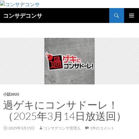
検
コンサデコンサ
索
コ
メインメ
ン
ニュー
テ
ン
ツ
へ
ス
キ
ッ
プ
小話2025
過ゲキにコンサドーレ！
（2025年3月14日放送回）
2025年3月15日
コンサデコンサ管理人
1件のコメント