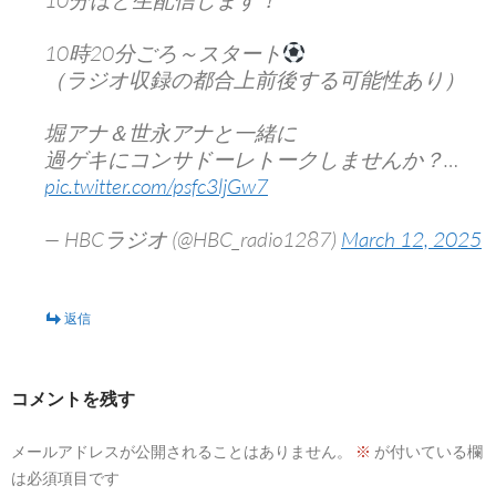
10分ほど生配信します！
10時20分ごろ～スタート
（ラジオ収録の都合上前後する可能性あり）
堀アナ＆世永アナと一緒に
過ゲキにコンサドーレトークしませんか？…
pic.twitter.com/psfc3ljGw7
— HBCラジオ (@HBC_radio1287)
March 12, 2025
返信
コメントを残す
メールアドレスが公開されることはありません。
※
が付いている欄
は必須項目です