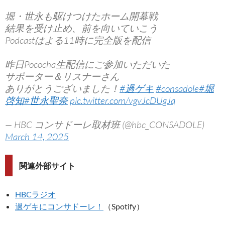
堀・世永も駆けつけたホーム開幕戦
結果を受け止め、前を向いていこう
Podcastはよる11時に完全版を配信
昨日Pococha生配信にご参加いただいた
サポーター＆リスナーさん
ありがとうございました！
#過ゲキ
#consadole
#堀
啓知
#世永聖奈
pic.twitter.com/vgvJcDUgJq
— HBC コンサドーレ取材班 (@hbc_CONSADOLE)
March 14, 2025
関連外部サイト
HBCラジオ
過ゲキにコンサドーレ！
（Spotify）