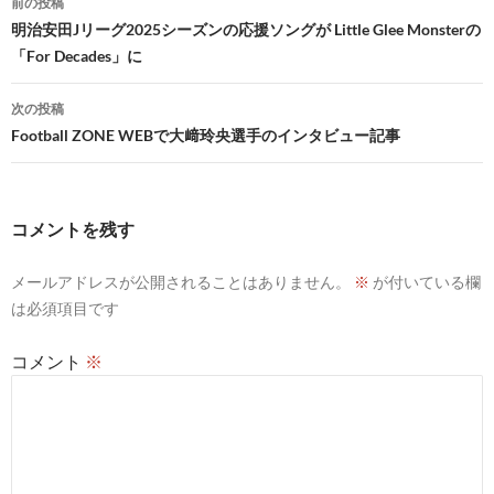
前の投稿
稿
明治安田Jリーグ2025シーズンの応援ソングが Little Glee Monsterの
「For Decades」に
ナ
ビ
次の投稿
Football ZONE WEBで大﨑玲央選手のインタビュー記事
ゲ
ー
シ
コメントを残す
ョ
メールアドレスが公開されることはありません。
※
が付いている欄
ン
は必須項目です
コメント
※