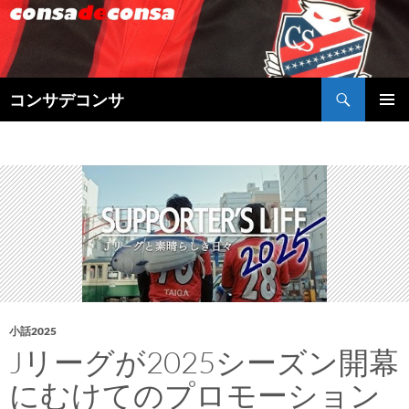
検
コンサデコンサ
索
コ
メインメ
ン
ニュー
テ
ン
ツ
へ
ス
キ
ッ
プ
小話2025
Jリーグが2025シーズン開幕
にむけてのプロモーション