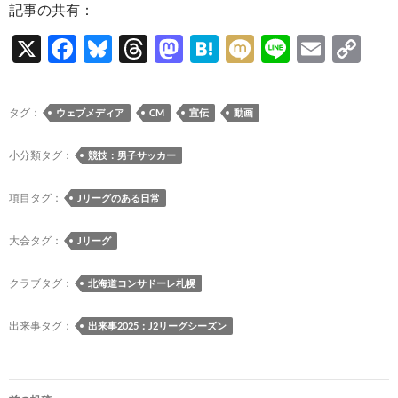
記事の共有：
X
F
Bl
T
M
H
M
Li
E
C
ac
u
hr
as
at
ixi
n
m
o
e
es
e
to
e
e
ail
p
タグ：
ウェブメディア
CM
宣伝
動画
b
k
a
d
n
y
o
y
ds
o
a
Li
小分類タグ：
競技：男子サッカー
o
n
n
項目タグ：
Jリーグのある日常
k
k
大会タグ：
Jリーグ
クラブタグ：
北海道コンサドーレ札幌
出来事タグ：
出来事2025：J2リーグシーズン
投