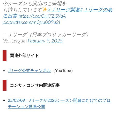
今シーズンも沢山のご来場を
お待ちしています
#Ｊリーグ開幕
#Ｊリーグのあ
る日常
https://t.co/GKI7ZiS9qA
pic.twitter.com/mQvu009a2I
— Ｊリーグ（日本プロサッカーリーグ）
(@J_League)
February 9, 2025
関連外部サイト
Jリーグ公式チャンネル
（YouTube）
コンサデコンサ内関連記事
25/02/09：Jリーグが2025シーズン開幕にむけてのプロ
モーション動画公開