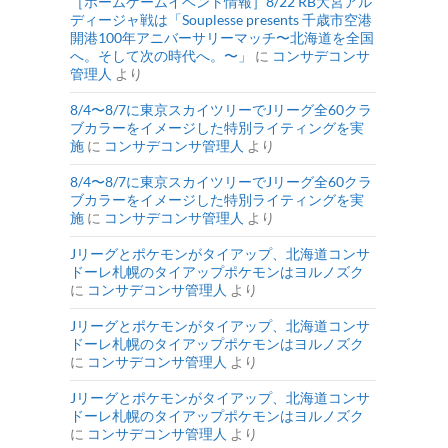
［ホームゲームイベント情報］8/22 RB大宮アル
ディージャ戦は「Souplesse presents 千歳市空港
開港100年アニバーサリーマッチ〜北海道を全国
へ。そして次の時代へ。〜」
に
コンサデコンサ
管理人
より
8/4〜8/7に東京スカイツリーでJリーグ全60クラ
ブカラーをイメージした特別ライティングを実
施
に
コンサデコンサ管理人
より
8/4〜8/7に東京スカイツリーでJリーグ全60クラ
ブカラーをイメージした特別ライティングを実
施
に
コンサデコンサ管理人
より
Jリーグとポケモンがタイアップ、北海道コンサ
ドーレ札幌のタイアップポケモンはヨルノズク
に
コンサデコンサ管理人
より
Jリーグとポケモンがタイアップ、北海道コンサ
ドーレ札幌のタイアップポケモンはヨルノズク
に
コンサデコンサ管理人
より
Jリーグとポケモンがタイアップ、北海道コンサ
ドーレ札幌のタイアップポケモンはヨルノズク
に
コンサデコンサ管理人
より