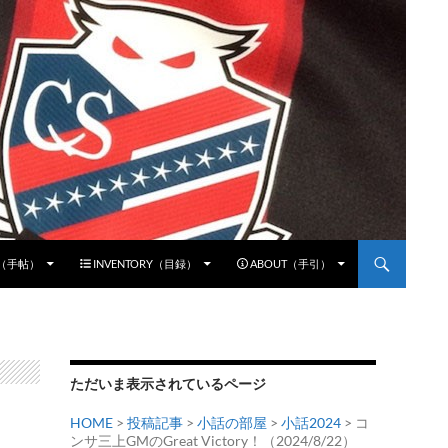
E（手帖）
INVENTORY（目録）
ABOUT（手引）
ただいま表示されているページ
HOME
>
投稿記事
>
小話の部屋
>
小話2024
> コ
ンサ三上GMのGreat Victory！（2024/8/22）