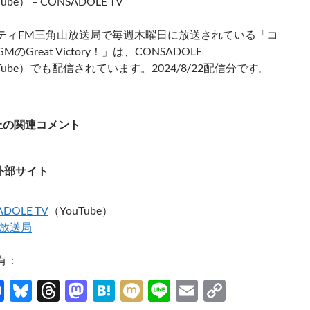
ube） – CONSADOLE TV
ティFM三角山放送局で毎週木曜日に放送されている「コ
のGreat Victory！」は、CONSADOLE
uTube）でも配信されています。2024/8/22配信分です。
S上の関連コメント
外部サイト
DOLE TV
（YouTube）
放送局
有：
F
Bl
T
M
H
M
Li
E
C