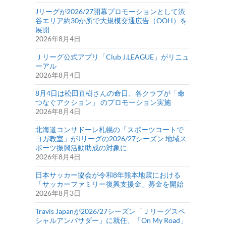
Jリーグが2026/27開幕プロモーションとして渋
谷エリア約30か所で大規模交通広告（OOH）を
展開
2026年8月4日
Ｊリーグ公式アプリ「Club J.LEAGUE」がリニュ
ーアル
2026年8月4日
8月4日は松田直樹さんの命日、各クラブが「命
つなぐアクション」 のプロモーション実施
2026年8月4日
北海道コンサドーレ札幌の「スポーツコートで
ヨガ教室」がJリーグの2026/27シーズン 地域ス
ポーツ振興活動助成の対象に
2026年8月4日
日本サッカー協会が令和8年熊本地震における
「サッカーファミリー復興支援金」募金を開始
2026年8月3日
Travis Japanが2026/27シーズン「Ｊリーグスペ
シャルアンバサダー」に就任、「On My Road」