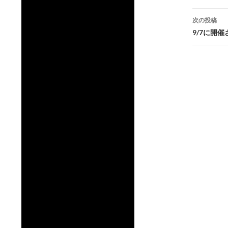
ナ
次の投稿
ビ
9/7に開
ゲ
ー
シ
ョ
ン