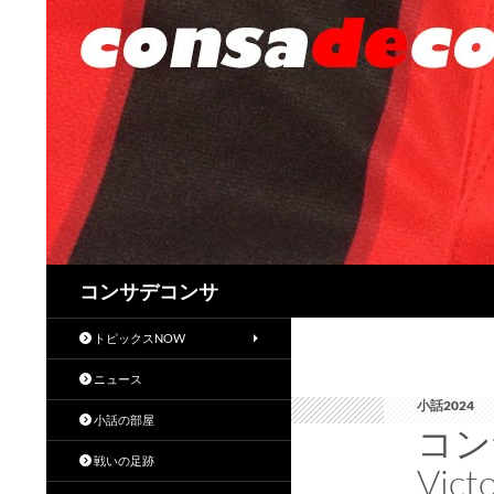
検
コンサデコンサ
索
トピックスNOW
ニュース
小話2024
小話の部屋
コン
戦いの足跡
Vic