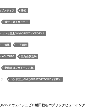
ac
u
hr
as
at
ixi
n
m
o
e
es
e
to
e
e
ail
p
ェブメディア
番組
b
k
a
d
n
y
o
y
ds
o
a
Li
：
競技：男子サッカー
o
n
n
コンサ三上GMのGREAT VICTORY！
k
k
山形翼
三上大勝
YOUTUBE
三角山放送局
：
北海道コンサドーレ札幌
タグ：
コンサ三上GMのGREAT VICTORY（音声）
148で8/25アウェイジュビロ磐田戦をパブリックビューイング