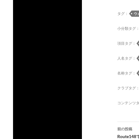
タグ：
ウ
小分類タグ
項目タグ：
人名タグ：
名称タグ：
クラブタグ
コンテンツ
投
前の投稿
稿
Route