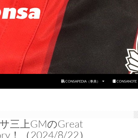
コンテンツへスキップ
CONSAPEDIA（事典）
CONSANOT
サ三上GMのGreat
tory！（2024/8/22）