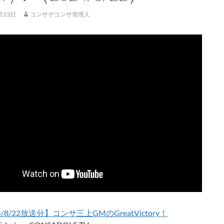
月23日
コンサデコンサ管理人
4/8/22放送分】コンサ三上GMのGreatVictory！