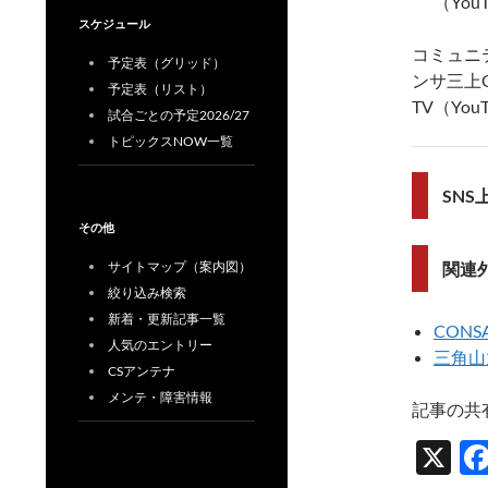
（YouT
スケジュール
コミュニ
予定表（グリッド）
ンサ三上GM
予定表（リスト）
TV（Yo
試合ごとの予定2026/27
トピックスNOW一覧
SN
その他
関連
サイトマップ（案内図）
絞り込み検索
新着・更新記事一覧
CONSA
人気のエントリー
三角山
CSアンテナ
メンテ・障害情報
記事の共
X