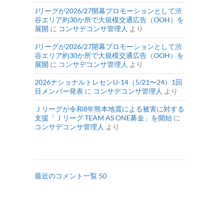
Jリーグが2026/27開幕プロモーションとして渋
谷エリア約30か所で大規模交通広告（OOH）を
展開
に
コンサデコンサ管理人
より
Jリーグが2026/27開幕プロモーションとして渋
谷エリア約30か所で大規模交通広告（OOH）を
展開
に
コンサデコンサ管理人
より
2026ナショナルトレセンU-14（5/21〜24）1回
目メンバー発表
に
コンサデコンサ管理人
より
Ｊリーグが令和8年熊本地震による被害に対する
支援「Ｊリーグ TEAM AS ONE募金」を開始
に
コンサデコンサ管理人
より
最近のコメント一覧 50