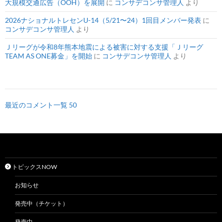
大規模交通広告（OOH）を展開
に
コンサデコンサ管理人
より
2026ナショナルトレセンU-14（5/21〜24）1回目メンバー発表
に
コンサデコンサ管理人
より
Ｊリーグが令和8年熊本地震による被害に対する支援「Ｊリーグ
TEAM AS ONE募金」を開始
に
コンサデコンサ管理人
より
最近のコメント一覧 50
トピックスNOW
お知らせ
発売中（チケット）
発売中