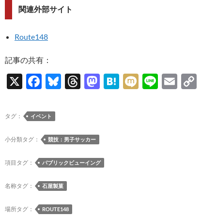
関連外部サイト
Route148
記事の共有：
X
F
Bl
T
M
H
M
Li
E
C
ac
u
hr
as
at
ixi
n
m
o
e
es
e
to
e
e
ail
p
タグ：
イベント
b
k
a
d
n
y
o
y
ds
o
a
Li
小分類タグ：
競技：男子サッカー
o
n
n
項目タグ：
パブリックビューイング
k
k
名称タグ：
石屋製菓
場所タグ：
ROUTE148