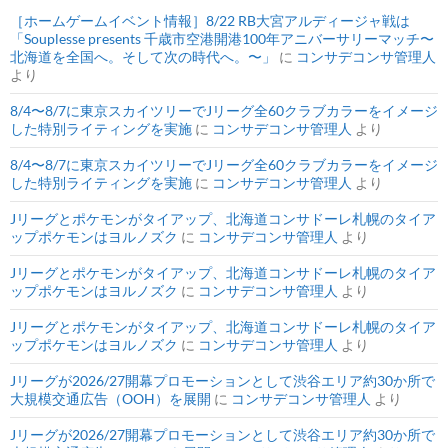
［ホームゲームイベント情報］8/22 RB大宮アルディージャ戦は
「Souplesse presents 千歳市空港開港100年アニバーサリーマッチ〜
北海道を全国へ。そして次の時代へ。〜」
に
コンサデコンサ管理人
より
8/4〜8/7に東京スカイツリーでJリーグ全60クラブカラーをイメージ
した特別ライティングを実施
に
コンサデコンサ管理人
より
8/4〜8/7に東京スカイツリーでJリーグ全60クラブカラーをイメージ
した特別ライティングを実施
に
コンサデコンサ管理人
より
Jリーグとポケモンがタイアップ、北海道コンサドーレ札幌のタイア
ップポケモンはヨルノズク
に
コンサデコンサ管理人
より
Jリーグとポケモンがタイアップ、北海道コンサドーレ札幌のタイア
ップポケモンはヨルノズク
に
コンサデコンサ管理人
より
Jリーグとポケモンがタイアップ、北海道コンサドーレ札幌のタイア
ップポケモンはヨルノズク
に
コンサデコンサ管理人
より
Jリーグが2026/27開幕プロモーションとして渋谷エリア約30か所で
大規模交通広告（OOH）を展開
に
コンサデコンサ管理人
より
Jリーグが2026/27開幕プロモーションとして渋谷エリア約30か所で