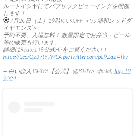
ルートイシヤにてパブリックビューイングを開催
します！
7月20日（土）19時KICKOFF ＜VS 浦和レッドダ
イヤモンズ＞
予約不要、入場無料！ 数量限定でお弁当・ビール
等の販売も行います。
詳細はRoute148公式HPをご覧ください！
https://t.co/Qz37tY7MSA
pic.twitter.com/pL9ZdZ4Tkv
— 白い恋人 ISHIYA【公式】 (@ISHIYA_official)
July 19,
2024