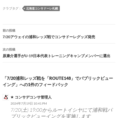
クラブタグ：
北海道コンサドーレ札幌
投
前の投稿
稿
7/20アウェイの浦和レッズ戦でコンサドーレグッズ発売
ナ
次の投稿
ビ
原康介選手がU-19日本代表トレーニングキャンプメンバーに選出
ゲ
ー
「7/20浦和レッズ戦を「ROUTE148」でパブリックビュー
シ
イング」への1件のフィードバック
ョ
コンサデコンサ管理人
ン
2024年7月19日 10:41 PM
7/20(土) 19:00からルートイシヤにて浦和戦パ
ブリックビューイングを実施します