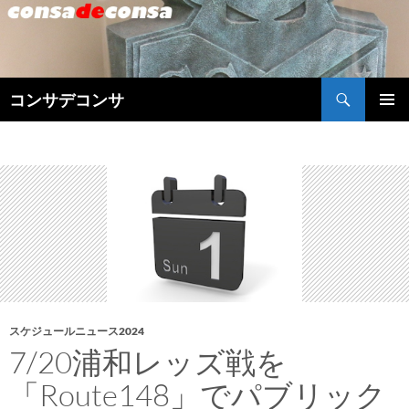
検
コンサデコンサ
索
コ
メインメ
ン
ニュー
テ
ン
ツ
へ
ス
キ
ッ
プ
スケジュールニュース2024
7/20浦和レッズ戦を
「Route148」でパブリック