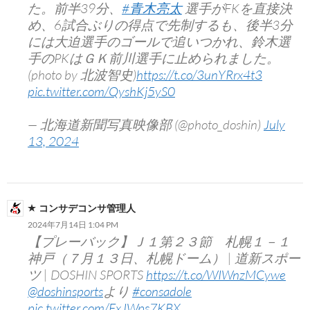
た。前半39分、
#青木亮太
選手がFKを直接決
め、6試合ぶりの得点で先制するも、後半3分
には大迫選手のゴールで追いつかれ、鈴木選
手のPKはＧＫ前川選手に止められました。
(photo by 北波智史)
https://t.co/3unYRrx4t3
pic.twitter.com/QyshKj5yS0
— 北海道新聞写真映像部 (@photo_doshin)
July
13, 2024
コンサデコンサ管理人
2024年7月14日 1:04 PM
【プレーバック】Ｊ１第２３節 札幌１－１
神戸（７月１３日、札幌ドーム） | 道新スポー
ツ | DOSHIN SPORTS
https://t.co/WIWnzMCywe
@doshinsports
より
#consadole
pic.twitter.com/FxJWps7KBX