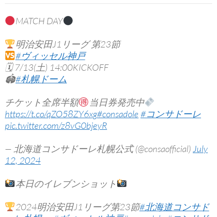
MATCH DAY
明治安田J1リーグ 第23節
#ヴィッセル神戸
🗓 7/13(土) 14:00KICKOFF
🏟
#札幌ドーム
チケット全席半額
当日券発売中
https://t.co/qZO58ZY6xg
#consadole
#コンサドーレ
pic.twitter.com/z8vG0bjeyR
— 北海道コンサドーレ札幌公式 (@consaofficial)
July
12, 2024
本日のイレブンショット
2024明治安田J1リーグ第23節
#北海道コンサド