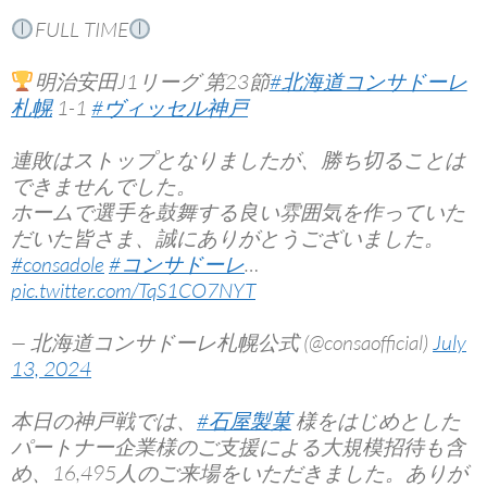
FULL TIME
明治安田J1リーグ 第23節
#北海道コンサドーレ
札幌
1-1
#ヴィッセル神戸
連敗はストップとなりましたが、勝ち切ることは
できませんでした。
ホームで選手を鼓舞する良い雰囲気を作っていた
だいた皆さま、誠にありがとうございました。
#consadole
#コンサドーレ
…
pic.twitter.com/TqS1CO7NYT
— 北海道コンサドーレ札幌公式 (@consaofficial)
July
13, 2024
本日の神戸戦では、
#石屋製菓
様をはじめとした
パートナー企業様のご支援による大規模招待も含
め、16,495人のご来場をいただきました。ありが