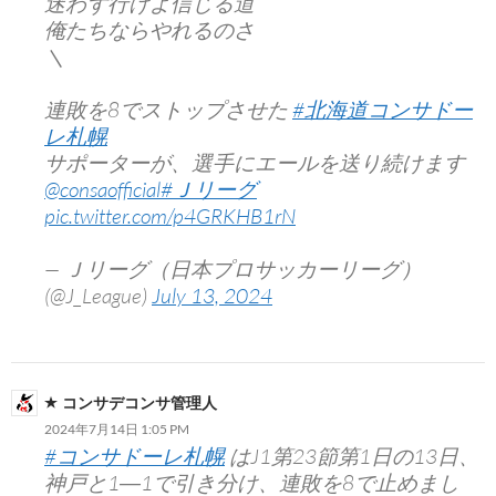
迷わず行けよ信じる道
俺たちならやれるのさ
＼
連敗を8でストップさせた
#北海道コンサドー
レ札幌
サポーターが、選手にエールを送り続けます
@consaofficial
#Ｊリーグ
pic.twitter.com/p4GRKHB1rN
— Ｊリーグ（日本プロサッカーリーグ）
(@J_League)
July 13, 2024
コンサデコンサ管理人
2024年7月14日 1:05 PM
#コンサドーレ札幌
はJ1第23節第1日の13日、
神戸と1―1で引き分け、連敗を8で止めまし