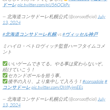
ドーレ
pic.twitter.com/pIJ56QCkPv
— 北海道コンサドーレ札幌公式 (@consaofficial)
July
13, 2024
#北海道コンサドーレ札幌
vs
#ヴィッセル神戸
ミハイロ・ペトロヴィッチ監督ハーフタイムコメ
ント
いいゲームできてる。やる事は変わらないぞ。
続けていこう！
セカンドボールを拾う事。
後半の入り、より集中して入ろう！
#consadole
#
コンサドーレ
pic.twitter.com/0WIfyjmEEs
— 北海道コンサドーレ札幌公式 (@consaofficial)
July
13, 2024