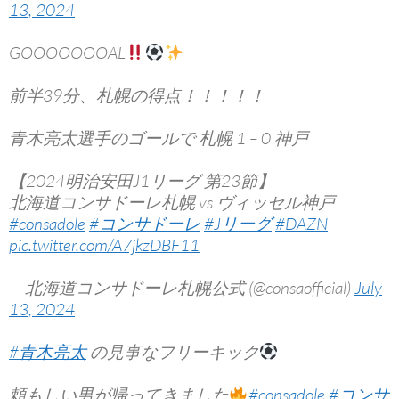
13, 2024
GOOOOOOOAL
前半39分、札幌の得点！！！！！
青木亮太選手のゴールで 札幌 1 – 0 神戸
【2024明治安田J1リーグ 第23節】
北海道コンサドーレ札幌 vs ヴィッセル神戸
#consadole
#コンサドーレ
#Jリーグ
#DAZN
pic.twitter.com/A7jkzDBF11
— 北海道コンサドーレ札幌公式 (@consaofficial)
July
13, 2024
#青木亮太
の見事なフリーキック
頼もしい男が帰ってきました
#consadole
#コンサ