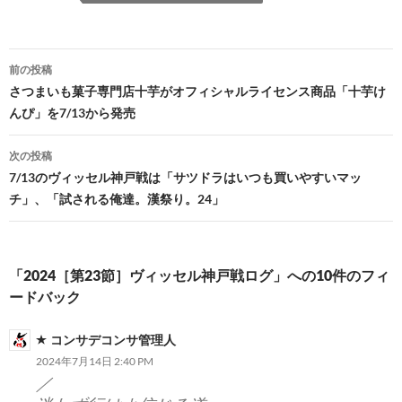
投
前の投稿
稿
さつまいも菓子専門店十芋がオフィシャルライセンス商品「十芋け
んぴ」を7/13から発売
ナ
ビ
次の投稿
7/13のヴィッセル神戸戦は「サツドラはいつも買いやすいマッ
ゲ
チ」、「試される俺達。漢祭り。24」
ー
シ
「2024［第23節］ヴィッセル神戸戦ログ」への10件のフィ
ョ
ードバック
ン
コンサデコンサ管理人
2024年7月14日 2:40 PM
／