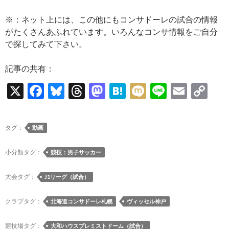
※：ネット上には、この他にもコンサドーレの試合の情報
がたくさんあふれています。いろんなコンサ情報をご自分
で探してみて下さい。
記事の共有：
X
F
Bl
T
M
H
M
Li
E
C
ac
u
hr
as
at
ixi
n
m
o
e
es
e
to
e
e
ail
p
タグ：
動画
b
k
a
d
n
y
o
y
ds
o
a
Li
小分類タグ：
競技：男子サッカー
o
n
n
大会タグ：
J1リーグ（試合）
k
k
クラブタグ：
北海道コンサドーレ札幌
ヴィッセル神戸
競技場タグ：
大和ハウスプレミストドーム（試合）