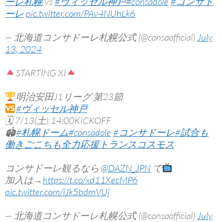
ーレ札幌
vs
#ヴィッセル神戸
#consadole
#コンサド
ーレ
pic.twitter.com/PAv4NUhLk6
— 北海道コンサドーレ札幌公式 (@consaofficial)
July
13, 2024
STARTING XI
明治安田J1リーグ 第23節
#ヴィッセル神戸
🗓 7/13(土) 14:00KICKOFF
🏟
#札幌ドーム
#consadole
#コンサドーレ
#試合も
働きごこちも全力応援トランスコスモス
コンサドーレ観るなら
@DAZN_JPN
で
加入は→
https://t.co/xd11XecMP6
pic.twitter.com/iJk5bdmVUj
— 北海道コンサドーレ札幌公式 (@consaofficial)
July