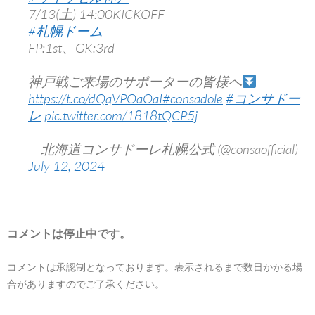
7/13(土) 14:00KICKOFF
#札幌ドーム
FP:1st、GK:3rd
神戸戦ご来場のサポーターの皆様へ
https://t.co/dQqVPOaOaI
#consadole
#コンサドー
レ
pic.twitter.com/1818tQCP5j
— 北海道コンサドーレ札幌公式 (@consaofficial)
July 12, 2024
コメントは停止中です。
コメントは承認制となっております。表示されるまで数日かかる場
合がありますのでご了承ください。