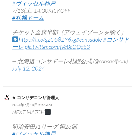
#ヴィッセル神戸
7/13(土) 14:00KICKOFF
#札幌ドーム
チケット全席半額（アウェイゾーンを除く）
https://t.co/qZO58ZY6xg
#consadole
#コンサド
ーレ
pic.twitter.com/jVcBcQQab3
— 北海道コンサドーレ札幌公式 (@consaofficial)
July 12, 2024
コンサデコンサ管理人
2024年7月14日 5:56 AM
NEXT MATCH
明治安田J1リーグ 第23節
#ヴィッセル神戸