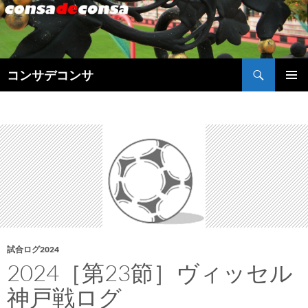
検
コンサデコンサ
索
コ
メインメ
ン
ニュー
テ
ン
ツ
へ
ス
キ
ッ
プ
試合ログ2024
2024［第23節］ヴィッセル
神戸戦ログ