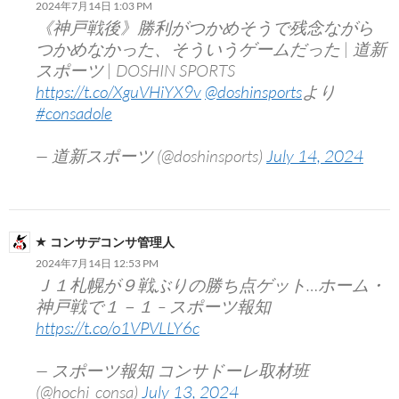
2024年7月14日 1:03 PM
《神戸戦後》勝利がつかめそうで残念ながら
つかめなかった、そういうゲームだった | 道新
スポーツ | DOSHIN SPORTS
https://t.co/XguVHiYX9v
@doshinsports
より
#consadole
— 道新スポーツ (@doshinsports)
July 14, 2024
コンサデコンサ管理人
2024年7月14日 12:53 PM
Ｊ１札幌が９戦ぶりの勝ち点ゲット…ホーム・
神戸戦で１－１ – スポーツ報知
https://t.co/o1VPVLLY6c
— スポーツ報知 コンサドーレ取材班
(@hochi_consa)
July 13, 2024