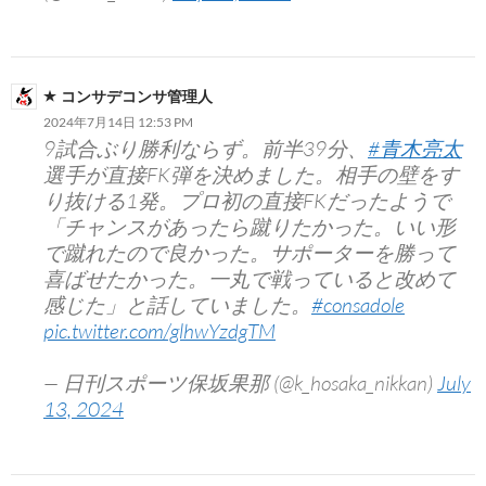
コンサデコンサ管理人
2024年7月14日 12:53 PM
9試合ぶり勝利ならず。前半39分、
#青木亮太
選手が直接FK弾を決めました。相手の壁をす
り抜ける1発。プロ初の直接FKだったようで
「チャンスがあったら蹴りたかった。いい形
で蹴れたので良かった。サポーターを勝って
喜ばせたかった。一丸で戦っていると改めて
感じた」と話していました。
#consadole
pic.twitter.com/glhwYzdgTM
— 日刊スポーツ保坂果那 (@k_hosaka_nikkan)
July
13, 2024