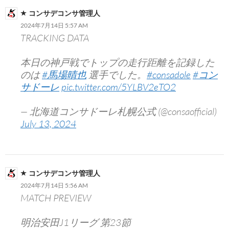
コンサデコンサ管理人
2024年7月14日 5:57 AM
TRACKING DATA
本日の神戸戦でトップの走行距離を記録した
のは
#馬場晴也
選手でした。
#consadole
#コン
サドーレ
pic.twitter.com/5YLBV2eTO2
— 北海道コンサドーレ札幌公式 (@consaofficial)
July 13, 2024
コンサデコンサ管理人
2024年7月14日 5:56 AM
MATCH PREVIEW
明治安田J1リーグ 第23節