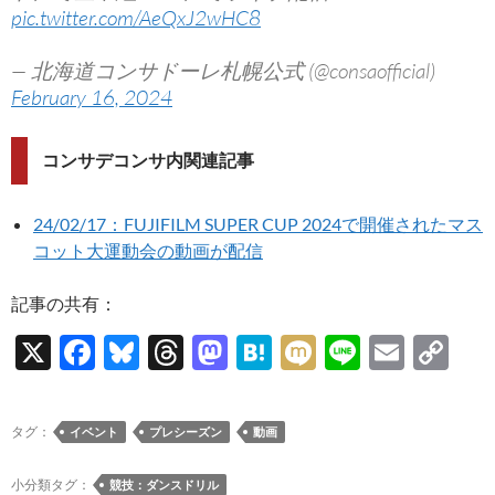
pic.twitter.com/AeQxJ2wHC8
— 北海道コンサドーレ札幌公式 (@consaofficial)
February 16, 2024
コンサデコンサ内関連記事
24/02/17：FUJIFILM SUPER CUP 2024で開催されたマス
コット大運動会の動画が配信
記事の共有：
X
F
Bl
T
M
H
M
Li
E
C
ac
u
hr
as
at
ixi
n
m
o
e
es
e
to
e
e
ail
p
タグ：
イベント
プレシーズン
動画
b
k
a
d
n
y
o
y
ds
o
a
Li
小分類タグ：
競技：ダンスドリル