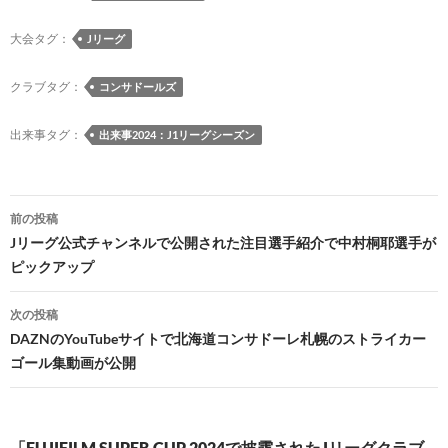
o
n
n
大会タグ：
Jリーグ
k
k
クラブタグ：
コンサドールズ
出来事タグ：
出来事2024：J1リーグシーズン
投
前の投稿
稿
Jリーグ公式チャンネルで公開された注目選手紹介で中村桐耶選手が
ピックアップ
ナ
ビ
次の投稿
DAZNのYouTubeサイトで北海道コンサドーレ札幌のストライカー
ゲ
ゴール集動画が公開
ー
シ
「FUJIFILM SUPER CUP 2024で披露されたJリーグクラブ