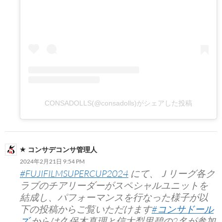
CONSADOLLS(@consadolls)がシェアした投稿
コンサデコンサ管理人
2024年2月21日 9:54 PM
#FUJIFILMSUPERCUP2024
にて、Ｊリーグ各ク
ラブのチアリーダーがスペシャルユニットを
結成し、パフォーマンスを行なった様子が以
下の投稿からご覧いただけます
#コンサドール
ズ
からは久保木真理と信太梨里碧の2名が参加