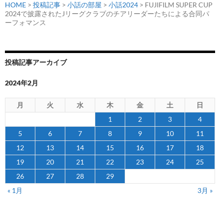
HOME
>
投稿記事
>
小話の部屋
>
小話2024
> FUJIFILM SUPER CUP
2024で披露されたJリーグクラブのチアリーダーたちによる合同パ
ーフォマンス
投稿記事アーカイブ
2024年2月
月
火
水
木
金
土
日
1
2
3
4
5
6
7
8
9
10
11
12
13
14
15
16
17
18
19
20
21
22
23
24
25
26
27
28
29
« 1月
3月 »