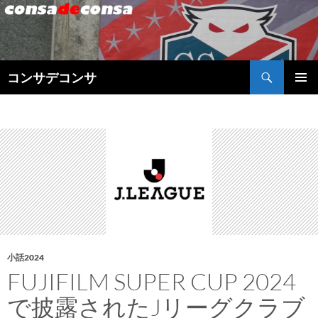
検
コンサデコンサ
索
コ
メインメ
ン
ニュー
テ
ン
ツ
へ
ス
キ
ッ
プ
小話2024
FUJIFILM SUPER CUP 2024
で披露されたJリーグクラブ