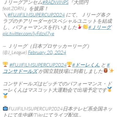
Ｊリーグアンセム
#RADWINPS
『大団円
feat.ZORN』を披露！
＼
#FUJIFILMSUPERCUP2024
にて、Ｊリーグ各ク
ラブのチアリーダーがスペシャルユニットを結成
し、パフォーマンスを行いました
#Ｊリーグ
pic.twitter.com/lyFdzxl7ye
— Ｊリーグ（日本プロサッカーリーグ）
(@J_League)
February 20, 2024
#FUJIFILMSUPERCUP2024
#ドーレくん
と
#
コンサドールズ
が国立競技場に到着しました
コンサドールズはピッチでのパフォーマンス・ド
ーレくんはマスコット大運動会で出場予定です
FUJIFILMSUPERCUP2024日本テレビ系全国ネッ
トにて生中継/TVerにてライブ配信…