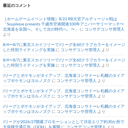
最近のコメント
［ホームゲームイベント情報］8/22 RB大宮アルディージャ戦は
「Souplesse presents 千歳市空港開港100年アニバーサリーマッチ〜
北海道を全国へ。そして次の時代へ。〜」
に
コンサデコンサ管理人
より
8/4〜8/7に東京スカイツリーでJリーグ全60クラブカラーをイメージ
した特別ライティングを実施
に
コンサデコンサ管理人
より
8/4〜8/7に東京スカイツリーでJリーグ全60クラブカラーをイメージ
した特別ライティングを実施
に
コンサデコンサ管理人
より
Jリーグとポケモンがタイアップ、北海道コンサドーレ札幌のタイア
ップポケモンはヨルノズク
に
コンサデコンサ管理人
より
Jリーグとポケモンがタイアップ、北海道コンサドーレ札幌のタイア
ップポケモンはヨルノズク
に
コンサデコンサ管理人
より
Jリーグとポケモンがタイアップ、北海道コンサドーレ札幌のタイア
ップポケモンはヨルノズク
に
コンサデコンサ管理人
より
Jリーグが2026/27開幕プロモーションとして渋谷エリア約30か所で
大規模交通広告（OOH）を展開
に
コンサデコンサ管理人
より