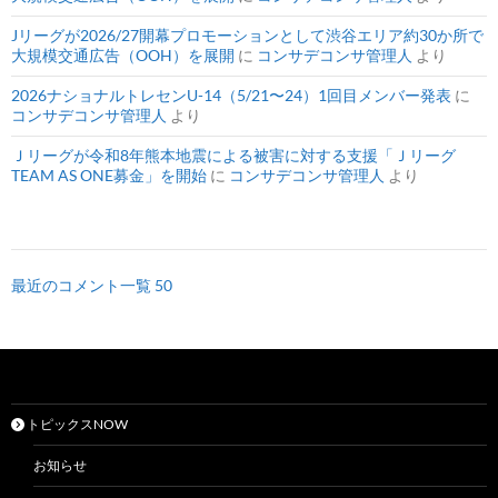
Jリーグが2026/27開幕プロモーションとして渋谷エリア約30か所で
大規模交通広告（OOH）を展開
に
コンサデコンサ管理人
より
2026ナショナルトレセンU-14（5/21〜24）1回目メンバー発表
に
コンサデコンサ管理人
より
Ｊリーグが令和8年熊本地震による被害に対する支援「Ｊリーグ
TEAM AS ONE募金」を開始
に
コンサデコンサ管理人
より
最近のコメント一覧 50
トピックスNOW
お知らせ