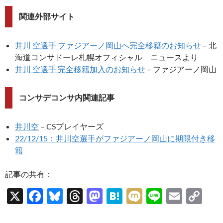
関連外部サイト
井川 空選手 ファジアーノ岡山へ完全移籍のお知らせ
– 北
海道コンサドーレ札幌オフィシャル ニュースより
井川 空選手 完全移籍加入のお知らせ
– ファジアーノ岡山
コンサデコンサ内関連記事
井川空
– CSプレイヤーズ
22/12/15：井川空選手がファジアーノ岡山に期限付き移
籍
記事の共有：
X
F
Bl
T
M
H
M
Li
E
C
ac
u
hr
as
at
ixi
n
m
o