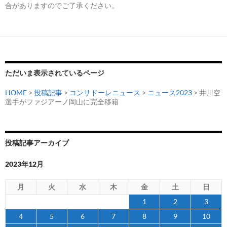
合がありますのでご了承ください。
ただいま表示されているページ
HOME
>
投稿記事
>
コンサドーレニュース
>
ニュース2023
> 井川空
選手がファジアーノ岡山に完全移籍
投稿記事アーカイブ
2023年12月
月
火
水
木
金
土
日
1
2
3
4
5
6
7
8
9
10