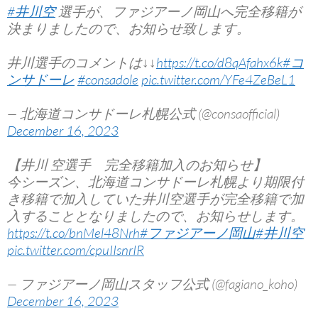
#井川空
選手が、ファジアーノ岡山へ完全移籍が
決まりましたので、お知らせ致します。
井川選手のコメントは↓↓
https://t.co/d8qAfahx6k
#コ
ンサドーレ
#consadole
pic.twitter.com/YFe4ZeBeL1
— 北海道コンサドーレ札幌公式 (@consaofficial)
December 16, 2023
【井川 空選手 完全移籍加入のお知らせ】
今シーズン、北海道コンサドーレ札幌より期限付
き移籍で加入していた井川空選手が完全移籍で加
入することとなりましたので、お知らせします。
https://t.co/bnMel48Nrh
#ファジアーノ岡山
#井川空
pic.twitter.com/cpuIIsnrIR
— ファジアーノ岡山スタッフ公式 (@fagiano_koho)
December 16, 2023