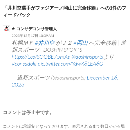
「井川空選手がファジアーノ岡山に完全移籍」への1件のフ
ョ
ィードバック
ン
コンサデコンサ管理人
2023年12月17日 10:39 AM
札幌ＭＦ
#井川空
がＪ２
#岡山
へ完全移籍 | 道
新スポーツ | DOSHIN SPORTS
https://t.co/SOQBE75mAe
@doshinsports
より
#consadole
pic.twitter.com/YdwX8LEA6G
— 道新スポーツ (@doshinsports)
December 16,
2023
コメントは停止中です。
コメントは承認制となっております。表示されるまで数日かかる場