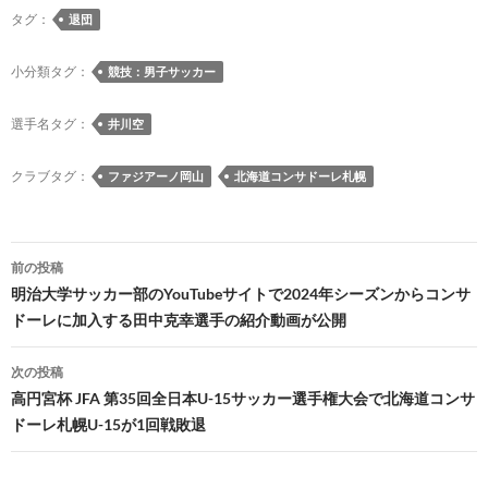
e
es
e
to
e
e
ail
p
タグ：
退団
b
k
a
d
n
y
o
y
ds
o
a
Li
小分類タグ：
競技：男子サッカー
o
n
n
選手名タグ：
井川空
k
k
クラブタグ：
ファジアーノ岡山
北海道コンサドーレ札幌
投
前の投稿
稿
明治大学サッカー部のYouTubeサイトで2024年シーズンからコンサ
ドーレに加入する田中克幸選手の紹介動画が公開
ナ
ビ
次の投稿
高円宮杯 JFA 第35回全日本U-15サッカー選手権大会で北海道コンサ
ゲ
ドーレ札幌U-15が1回戦敗退
ー
シ