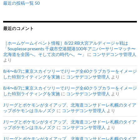
最近の投稿一覧 50
最近のコメント
［ホームゲームイベント情報］8/22 RB大宮アルディージャ戦は
「Souplesse presents 千歳市空港開港100年アニバーサリーマッチ〜
北海道を全国へ。そして次の時代へ。〜」
に
コンサデコンサ管理人
より
8/4〜8/7に東京スカイツリーでJリーグ全60クラブカラーをイメージ
した特別ライティングを実施
に
コンサデコンサ管理人
より
8/4〜8/7に東京スカイツリーでJリーグ全60クラブカラーをイメージ
した特別ライティングを実施
に
コンサデコンサ管理人
より
Jリーグとポケモンがタイアップ、北海道コンサドーレ札幌のタイア
ップポケモンはヨルノズク
に
コンサデコンサ管理人
より
Jリーグとポケモンがタイアップ、北海道コンサドーレ札幌のタイア
ップポケモンはヨルノズク
に
コンサデコンサ管理人
より
Jリーグとポケモンがタイアップ、北海道コンサドーレ札幌のタイア