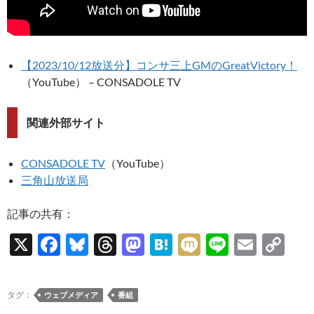
【2023/10/12放送分】コンサ三上GMのGreatVictory！
（YouTube） – CONSADOLE TV
関連外部サイト
CONSADOLE TV
（YouTube）
三角山放送局
記事の共有：
X
F
Bl
T
M
H
M
Li
E
C
ac
u
hr
as
at
ixi
n
m
o
e
es
e
to
e
e
ail
p
タグ：
ウェブメディア
番組
b
k
a
d
n
y