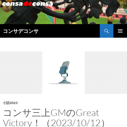
検
コンサデコンサ
索
コ
メインメ
ン
ニュー
テ
ン
ツ
へ
ス
キ
ッ
プ
小話2023
コンサ三上GMのGreat
Victory！（2023/10/12）