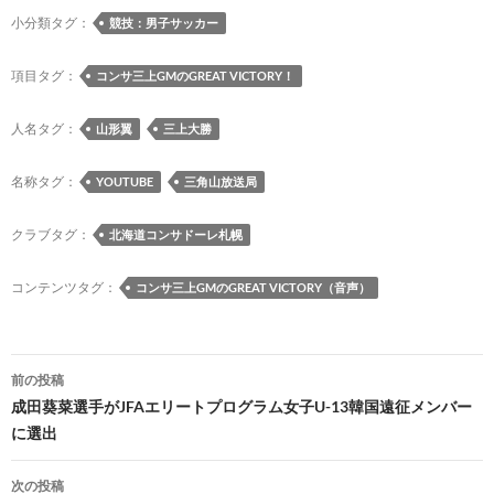
o
y
ds
o
a
Li
小分類タグ：
競技：男子サッカー
o
n
n
項目タグ：
コンサ三上GMのGREAT VICTORY！
k
k
人名タグ：
山形翼
三上大勝
名称タグ：
YOUTUBE
三角山放送局
クラブタグ：
北海道コンサドーレ札幌
コンテンツタグ：
コンサ三上GMのGREAT VICTORY（音声）
投
前の投稿
稿
成田葵菜選手がJFAエリートプログラム女子U-13韓国遠征メンバー
に選出
ナ
ビ
次の投稿