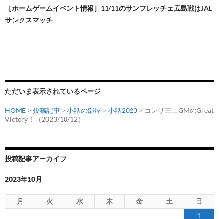
［ホームゲームイベント情報］11/11のサンフレッチェ広島戦はJAL
ゲ
サンクスマッチ
ー
シ
ョ
ン
ただいま表示されているページ
HOME
>
投稿記事
>
小話の部屋
>
小話2023
> コンサ三上GMのGreat
Victory！（2023/10/12）
投稿記事アーカイブ
2023年10月
月
火
水
木
金
土
日
1