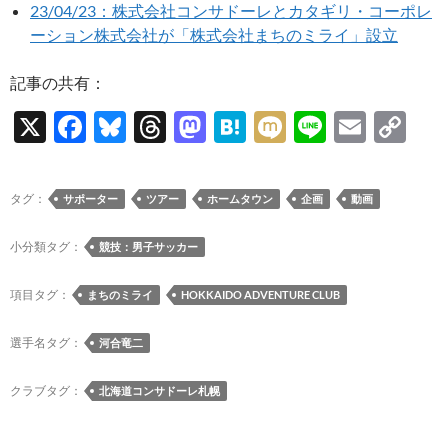
23/04/23：株式会社コンサドーレとカタギリ・コーポレ
ーション株式会社が「株式会社まちのミライ」設立
記事の共有：
X
F
Bl
T
M
H
M
Li
E
C
ac
u
hr
as
at
ixi
n
m
o
e
es
e
to
e
e
ail
p
タグ：
サポーター
ツアー
ホームタウン
企画
動画
b
k
a
d
n
y
o
y
ds
o
a
Li
小分類タグ：
競技：男子サッカー
o
n
n
項目タグ：
まちのミライ
HOKKAIDO ADVENTURE CLUB
k
k
選手名タグ：
河合竜二
クラブタグ：
北海道コンサドーレ札幌