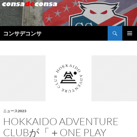
検
コンサデコンサ
索
コ
メインメ
ン
ニュー
テ
ン
ツ
へ
ス
キ
ッ
プ
ニュース2023
HOKKAIDO ADVENTURE
CLUBが「＋ONE PLAY