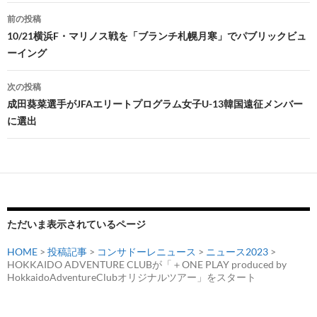
投
前の投稿
稿
10/21横浜F・マリノス戦を「ブランチ札幌月寒」でパブリックビュ
ーイング
ナ
ビ
次の投稿
成田葵菜選手がJFAエリートプログラム女子U-13韓国遠征メンバー
ゲ
に選出
ー
シ
ョ
ン
ただいま表示されているページ
HOME
>
投稿記事
>
コンサドーレニュース
>
ニュース2023
>
HOKKAIDO ADVENTURE CLUBが「＋ONE PLAY produced by
HokkaidoAdventureClubオリジナルツアー」をスタート