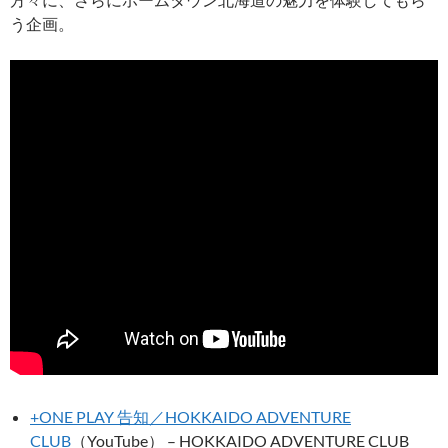
う企画。
+ONE PLAY 告知／HOKKAIDO ADVENTURE
CLUB
（YouTube） – HOKKAIDO ADVENTURE CLUB