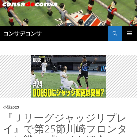
検
コンサデコンサ
索
コ
メインメ
ン
ニュー
テ
ン
ツ
へ
ス
キ
ッ
プ
小話2023
『Ｊリーグジャッジリプレ
イ』で第25節川崎フロンタ