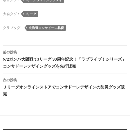
k
k
大会タグ：
Jリーグ
クラブタグ：
北海道コンサドーレ札幌
投
前の投稿
稿
9/2ガンバ大阪戦でJリーグ 30周年記念！「ラブライブ！シリーズ」
コンサドーレデザイングッズを先行販売
ナ
ビ
次の投稿
Ｊリーグオンラインストアでコンサドーレデザインの防災グッズ販
ゲ
売
ー
シ
ョ