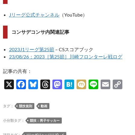
Jリーグ公式チャンネル
（YouTube）
コンサデコンサ内関連記事
2023J1リーグ第25節
– CSスコアブック
23/08/26：2023［第25節］川崎フロンターレ戦ログ
記事の共有：
X
F
Bl
T
M
H
M
Li
E
C
ac
u
hr
as
at
ixi
n
m
o
e
es
e
to
e
e
ail
p
タグ：
競技規則
動画
b
k
a
d
n
y
o
y
ds
o
a
Li
小分類タグ：
競技：男子サッカー
o
n
n
項目タグ：
Jリーグジャッジリプレイ