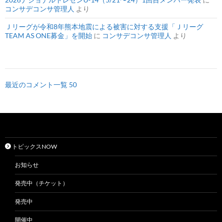
コンサデコンサ管理人
より
Ｊリーグが令和8年熊本地震による被害に対する支援「Ｊリーグ
TEAM AS ONE募金」を開始
に
コンサデコンサ管理人
より
最近のコメント一覧 50
トピックスNOW
お知らせ
発売中（チケット）
発売中
開催中