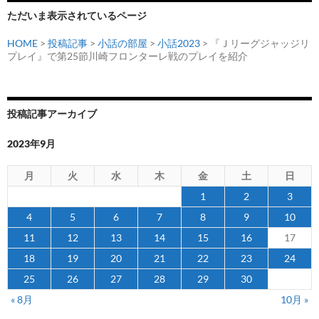
ン
ただいま表示されているページ
HOME
>
投稿記事
>
小話の部屋
>
小話2023
> 『Ｊリーグジャッジリ
プレイ』で第25節川崎フロンターレ戦のプレイを紹介
投稿記事アーカイブ
2023年9月
月
火
水
木
金
土
日
1
2
3
4
5
6
7
8
9
10
11
12
13
14
15
16
17
18
19
20
21
22
23
24
25
26
27
28
29
30
« 8月
10月 »