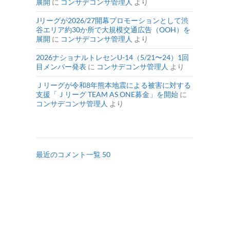
展開
に
コンサデコンサ管理人
より
Jリーグが2026/27開幕プロモーションとして渋
谷エリア約30か所で大規模交通広告（OOH）を
展開
に
コンサデコンサ管理人
より
2026ナショナルトレセンU-14（5/21〜24）1回
目メンバー発表
に
コンサデコンサ管理人
より
Ｊリーグが令和8年熊本地震による被害に対する
支援「Ｊリーグ TEAM AS ONE募金」を開始
に
コンサデコンサ管理人
より
最近のコメント一覧 50