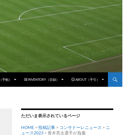
E（手帖）
INVENTORY（目録）
ABOUT（手引）
ただいま表示されているページ
HOME
>
投稿記事
>
コンサドーレニュース
>
ニ
ュース2023
> 青木亮太選手が負傷