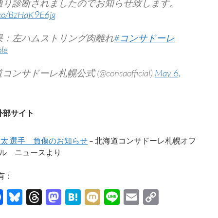
通り診断されましたのでお知らせ致します。
t.co/BzHqK9E6jg
果：左ハムストリング肉離れ
#コンサドーレ
le
コンサドーレ札幌公式 (@consaofficial)
May 6,
外部サイト
亮太 選手 負傷のお知らせ
– 北海道コンサドーレ札幌オフ
ル ニュースより
有：
F
Bl
T
M
H
M
Li
E
C
ac
u
hr
as
at
ixi
n
m
o