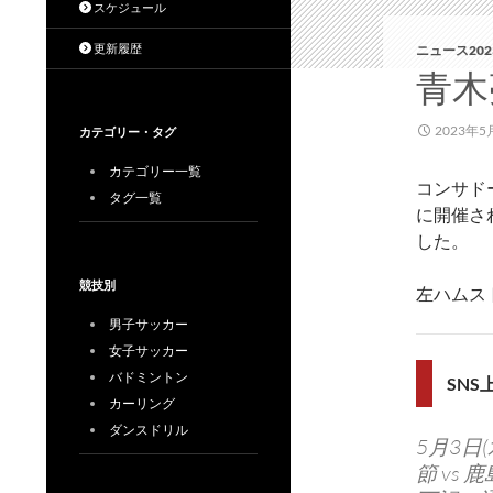
スケジュール
更新履歴
ニュース202
青木
2023年5
カテゴリー・タグ
カテゴリー一覧
コンサド
タグ一覧
に開催さ
した。
競技別
左ハムス
男子サッカー
女子サッカー
バドミントン
SN
カーリング
ダンスドリル
5月3日
節 vs