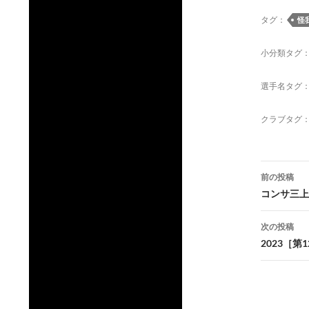
タグ：
怪
小分類タグ
選手名タグ
クラブタグ
投
前の投稿
稿
コンサ三上GM
ナ
次の投稿
ビ
2023［第
ゲ
ー