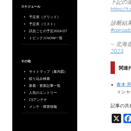
下記の
スケジュール
https://
予定表（グリッド）
診断結
予定表（リスト）
#consado
試合ごとの予定2026/27
トピックスNOW一覧
— 北海道
2023
その他
関連
サイトマップ（案内図）
絞り込み検索
青木 
新着・更新記事一覧
ィシャ
人気のエントリー
CSアンテナ
記事の共
メンテ・障害情報
X