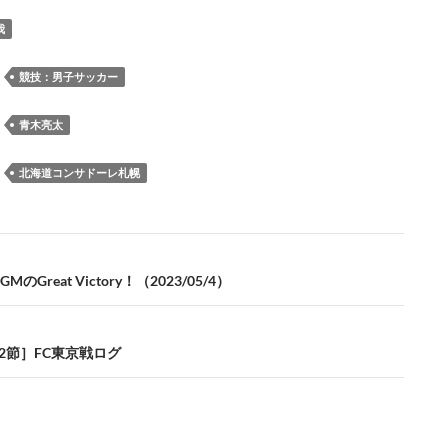
e
es
e
to
e
e
ail
p
我
b
k
a
d
n
y
o
y
ds
o
a
Li
：
競技：男子サッカー
o
n
n
：
青木亮太
k
k
：
北海道コンサドーレ札幌
のGreat Victory！（2023/05/4）
12節］FC東京戦ログ