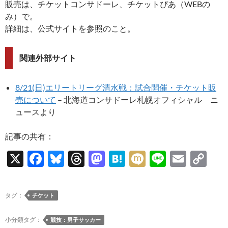
販売は、チケットコンサドーレ、チケットぴあ（WEBの
み）で。
詳細は、公式サイトを参照のこと。
関連外部サイト
8/21(日)エリートリーグ清水戦：試合開催・チケット販
売について
– 北海道コンサドーレ札幌オフィシャル ニ
ュースより
記事の共有：
X
F
Bl
T
M
H
M
Li
E
C
ac
u
hr
as
at
ixi
n
m
o
e
es
e
to
e
e
ail
p
タグ：
チケット
b
k
a
d
n
y
o
y
ds
o
a
Li
小分類タグ：
競技：男子サッカー