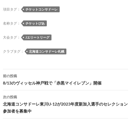
o
n
n
項目タグ：
チケットコンサドーレ
k
k
名称タグ：
チケットぴあ
大会タグ：
Jエリートリーグ
クラブタグ：
北海道コンサドーレ札幌
投
前の投稿
稿
8/13のヴィッセル神戸戦で「赤黒マイイレブン」開催
ナ
次の投稿
ビ
北海道コンサドーレ東川U-12が2023年度新加入選手のセレクション
参加者を募集中
ゲ
ー