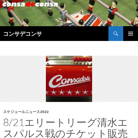
検
コンサデコンサ
索
コ
メインメ
ン
ニュー
テ
ン
ツ
へ
ス
キ
ッ
プ
スケジュールニュース2022
8/21エリートリーグ清水エ
スパルス戦のチケット販売