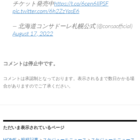
チケット発売中
https://t.co/6cen6IlPSF
pic.twitter.com/6h2ZzYasE6
— 北海道コンサドーレ札幌公式 (@consaofficial)
August 17, 2022
コメントは停止中です。
コメントは承認制となっております。表示されるまで数日かかる場
合がありますのでご了承ください。
ただいま表示されているページ
HOME
>
投稿記事
>
スケジュールニュース
>
スケジュールニュース