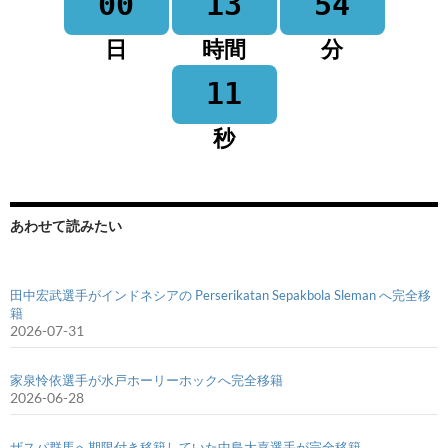
00
13
54
日
時間
分
11
秒
あわせて読みたい
田中宏武選手がインドネシアの Perserikatan Sepakbola Sleman へ完全移
籍
2026-07-31
家泉怜依選手が水戸ホーリーホックへ完全移籍
2026-06-28
ザスパ群馬へ期限付き移籍していた中島大嘉選手が完全移籍