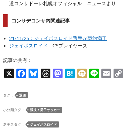
道コンサドーレ札幌オフィシャル ニュースより
コンサデコンサ内関連記事
21/11/25：ジェイボスロイド選手が契約満了
ジェイボスロイド
– CSプレイヤーズ
記事の共有：
X
F
Bl
T
M
H
M
Li
E
C
ac
u
hr
as
at
ixi
n
m
o
e
es
e
to
e
e
ail
p
タグ：
退団
b
k
a
d
n
y
o
y
ds
o
a
Li
小分類タグ：
競技：男子サッカー
o
n
n
選手名タグ：
ジェイボスロイド
k
k