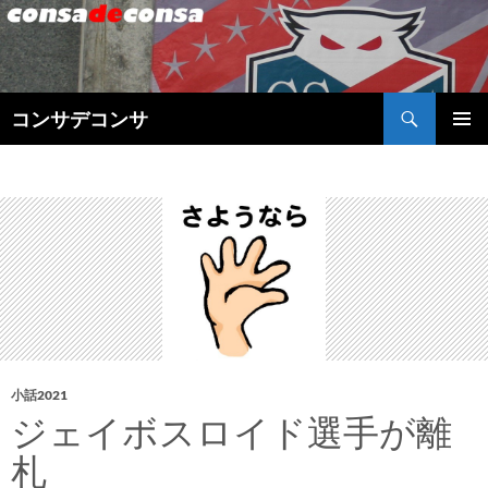
検
コンサデコンサ
索
コ
メインメ
ン
ニュー
テ
ン
ツ
へ
ス
キ
ッ
プ
小話2021
ジェイボスロイド選手が離
札