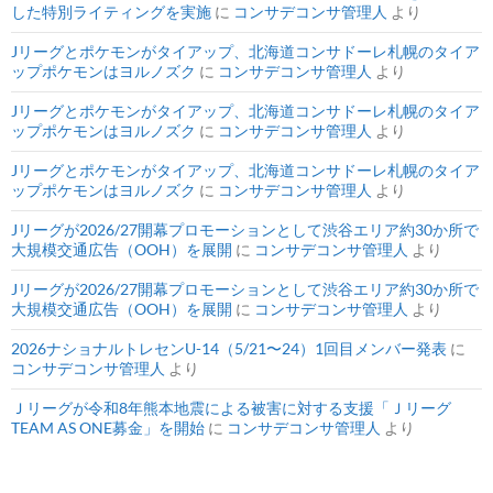
した特別ライティングを実施
に
コンサデコンサ管理人
より
Jリーグとポケモンがタイアップ、北海道コンサドーレ札幌のタイア
ップポケモンはヨルノズク
に
コンサデコンサ管理人
より
Jリーグとポケモンがタイアップ、北海道コンサドーレ札幌のタイア
ップポケモンはヨルノズク
に
コンサデコンサ管理人
より
Jリーグとポケモンがタイアップ、北海道コンサドーレ札幌のタイア
ップポケモンはヨルノズク
に
コンサデコンサ管理人
より
Jリーグが2026/27開幕プロモーションとして渋谷エリア約30か所で
大規模交通広告（OOH）を展開
に
コンサデコンサ管理人
より
Jリーグが2026/27開幕プロモーションとして渋谷エリア約30か所で
大規模交通広告（OOH）を展開
に
コンサデコンサ管理人
より
2026ナショナルトレセンU-14（5/21〜24）1回目メンバー発表
に
コンサデコンサ管理人
より
Ｊリーグが令和8年熊本地震による被害に対する支援「Ｊリーグ
TEAM AS ONE募金」を開始
に
コンサデコンサ管理人
より