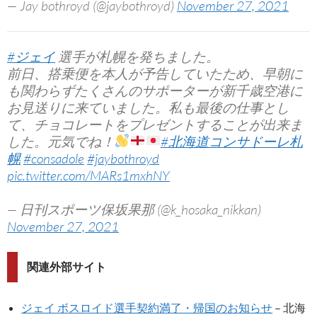
— Jay bothroyd (@jaybothroyd)
November 27, 2021
#ジェイ
選手が札幌を発ちました。
前日、搭乗便を本人が予告していたため、早朝に
も関わらずたくさんのサポーターが新千歳空港に
お見送りに来ていました。私も最後の仕事とし
て、チョコレートをプレゼントすることが出来ま
した。元気でね！
#北海道コンサドーレ札
幌
#consadole
#jaybothroyd
pic.twitter.com/MARs1mxhNY
— 日刊スポーツ保坂果那 (@k_hosaka_nikkan)
November 27, 2021
関連外部サイト
ジェイ ボスロイド選手契約満了・帰国のお知らせ
– 北海