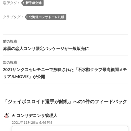
場所タグ：
新千歳空港
クラブタグ：
北海道コンサドーレ札幌
投
前の投稿
稿
赤黒の恋人コンサ限定パッケージが一般販売に
ナ
次の投稿
ビ
2021サンクスセレモニーで放映された「石水勲クラブ最高顧問メモ
リアルMOVIE」が公開
ゲ
ー
シ
「ジェイボスロイド選手が離札」への1件のフィードバック
ョ
コンサデコンサ管理人
ン
2021年11月28日 6:46 PM