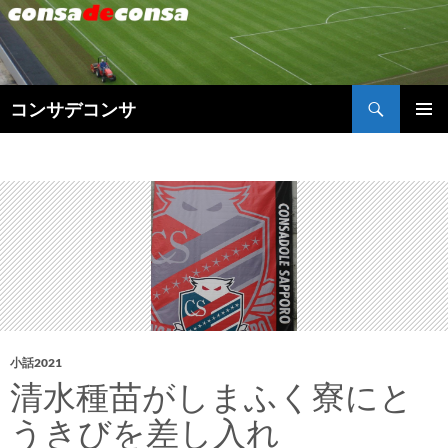
検
コンサデコンサ
索
コ
メインメ
ン
ニュー
テ
ン
ツ
へ
ス
キ
ッ
プ
小話2021
清水種苗がしまふく寮にと
うきびを差し入れ