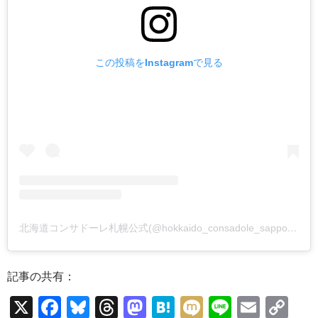
この投稿をInstagramで見る
北海道コンサドーレ札幌公式(@hokkaido_consadole_sapporo)がシェアした投稿
記事の共有：
X
F
Bl
T
M
H
M
Li
E
C