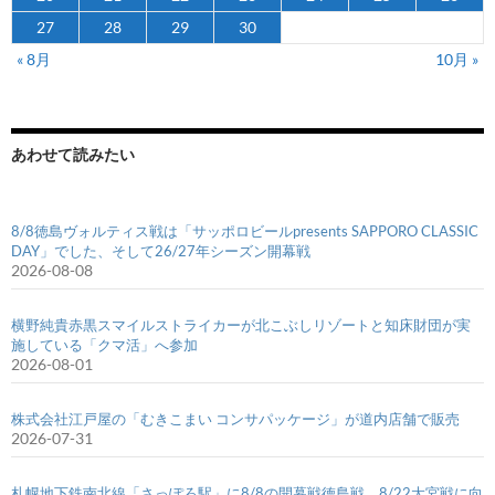
27
28
29
30
« 8月
10月 »
あわせて読みたい
8/8徳島ヴォルティス戦は「サッポロビールpresents SAPPORO CLASSIC
DAY」でした、そして26/27年シーズン開幕戦
2026-08-08
横野純貴赤黒スマイルストライカーが北こぶしリゾートと知床財団が実
施している「クマ活」へ参加
2026-08-01
株式会社江戸屋の「むきこまい コンサパッケージ」が道内店舗で販売
2026-07-31
札幌地下鉄南北線「さっぽろ駅」に8/8の開幕戦徳島戦、8/22大宮戦に向