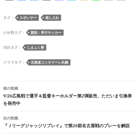
ac
u
hr
as
at
ixi
n
m
o
e
es
e
to
e
e
ail
p
タグ：
スポンサー
差し入れ
b
k
a
d
n
y
o
y
ds
o
a
Li
小分類タグ：
競技：男子サッカー
o
n
n
項目タグ：
しまふく寮
k
k
クラブタグ：
北海道コンサドーレ札幌
投
前の投稿
稿
9/26広島戦で選手＆監督キーホルダー第2弾販売、ただいま引換券
を発売中
ナ
ビ
次の投稿
『Ｊリーグジャッジリプレイ』で第26節名古屋戦のプレーを解説
ゲ