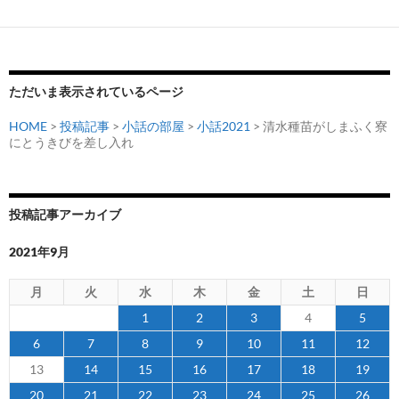
ー
シ
ョ
ン
ただいま表示されているページ
HOME
>
投稿記事
>
小話の部屋
>
小話2021
> 清水種苗がしまふく寮
にとうきびを差し入れ
投稿記事アーカイブ
2021年9月
月
火
水
木
金
土
日
1
2
3
4
5
6
7
8
9
10
11
12
13
14
15
16
17
18
19
20
21
22
23
24
25
26