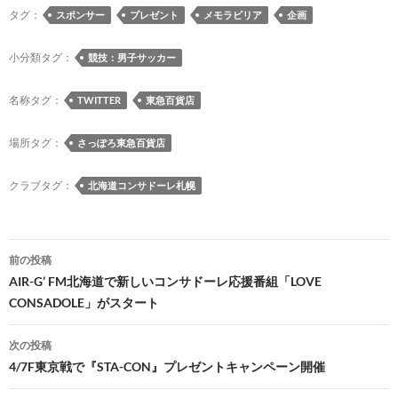
e
es
e
to
e
e
ail
p
タグ：
スポンサー
プレゼント
メモラビリア
企画
b
k
a
d
n
y
o
y
ds
o
a
Li
小分類タグ：
競技：男子サッカー
o
n
n
名称タグ：
TWITTER
東急百貨店
k
k
場所タグ：
さっぽろ東急百貨店
クラブタグ：
北海道コンサドーレ札幌
投
前の投稿
稿
AIR-G’ FM北海道で新しいコンサドーレ応援番組「LOVE
CONSADOLE」がスタート
ナ
ビ
次の投稿
4/7F東京戦で『STA-CON』プレゼントキャンペーン開催
ゲ