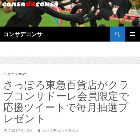
検
コンサデコンサ
索
コ
メインメ
ン
ニュー
テ
ン
ツ
へ
ニュース2021
ス
さっぽろ東急百貨店がクラ
キ
ッ
ブコンサドーレ会員限定で
プ
応援ツイートで毎月抽選プ
レゼント
2021年4月2日
コンサデコンサ管理人