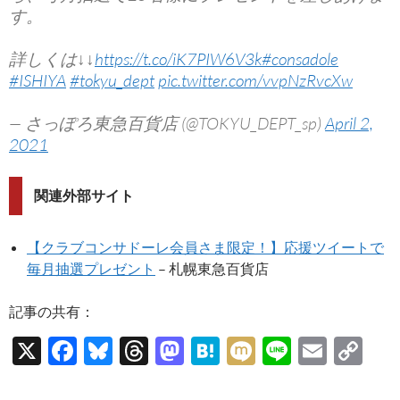
す。
詳しくは↓↓
https://t.co/iK7PIW6V3k
#consadole
#ISHIYA
#tokyu_dept
pic.twitter.com/vvpNzRvcXw
— さっぽろ東急百貨店 (@TOKYU_DEPT_sp)
April 2,
2021
関連外部サイト
【クラブコンサドーレ会員さま限定！】応援ツイートで
毎月抽選プレゼント
– 札幌東急百貨店
記事の共有：
X
F
Bl
T
M
H
M
Li
E
C
ac
u
hr
as
at
ixi
n
m
o