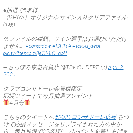
●抽選で5名様
〈ISHIYA〉オリジナル サイン入りクリアファイル
(1枚)
※ファイルの種類、サイン選手はお選びいただけ
ません。
#consadole
#ISHIYA
#tokyu_dept
pic.twitter.com/jeGMICEooP
— さっぽろ東急百貨店 (@TOKYU_DEPT_sp)
April 2,
2021
クラブコンサドーレ会員様限定
応援ツイートで毎月抽選プレゼント
4月分
こちらのツイートへ
#2021コンサドーレ応援
をつ
けて応援メッセージをリプライされた方の中か
ら、毎月抽選で25名様にプレゼントを差しあげま