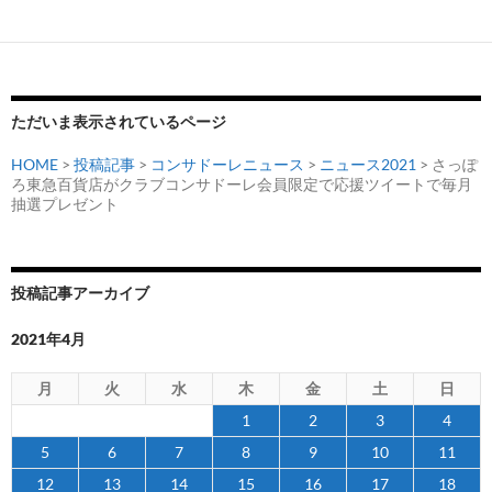
ー
シ
ョ
ン
ただいま表示されているページ
HOME
>
投稿記事
>
コンサドーレニュース
>
ニュース2021
> さっぽ
ろ東急百貨店がクラブコンサドーレ会員限定で応援ツイートで毎月
抽選プレゼント
投稿記事アーカイブ
2021年4月
月
火
水
木
金
土
日
1
2
3
4
5
6
7
8
9
10
11
12
13
14
15
16
17
18