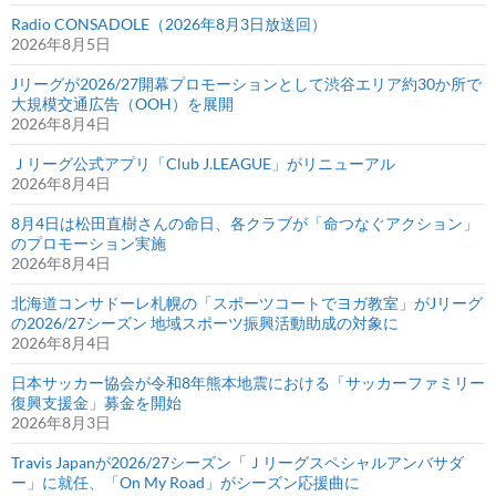
Radio CONSADOLE（2026年8月3日放送回）
2026年8月5日
Jリーグが2026/27開幕プロモーションとして渋谷エリア約30か所で
大規模交通広告（OOH）を展開
2026年8月4日
Ｊリーグ公式アプリ「Club J.LEAGUE」がリニューアル
2026年8月4日
8月4日は松田直樹さんの命日、各クラブが「命つなぐアクション」
のプロモーション実施
2026年8月4日
北海道コンサドーレ札幌の「スポーツコートでヨガ教室」がJリーグ
の2026/27シーズン 地域スポーツ振興活動助成の対象に
2026年8月4日
日本サッカー協会が令和8年熊本地震における「サッカーファミリー
復興支援金」募金を開始
2026年8月3日
Travis Japanが2026/27シーズン「Ｊリーグスペシャルアンバサダ
ー」に就任、「On My Road」がシーズン応援曲に