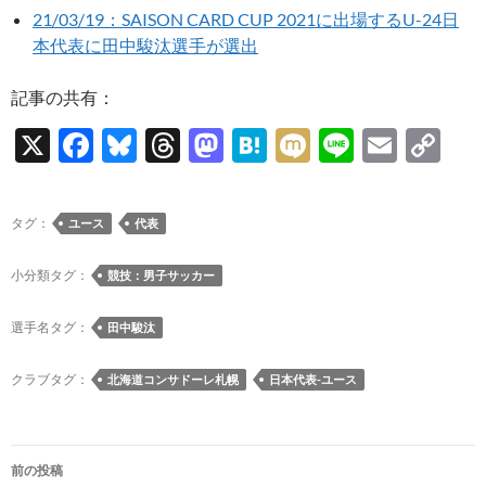
21/03/19：SAISON CARD CUP 2021に出場するU-24日
本代表に田中駿汰選手が選出
記事の共有：
X
F
Bl
T
M
H
M
Li
E
C
ac
u
hr
as
at
ixi
n
m
o
e
es
e
to
e
e
ail
p
タグ：
ユース
代表
b
k
a
d
n
y
o
y
ds
o
a
Li
小分類タグ：
競技：男子サッカー
o
n
n
選手名タグ：
田中駿汰
k
k
クラブタグ：
北海道コンサドーレ札幌
日本代表-ユース
投
前の投稿