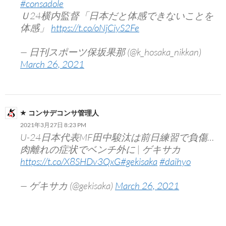
#consadole
Ｕ24横内監督「日本だと体感できないことを
体感」
https://t.co/oNjCiyS2Fe
— 日刊スポーツ保坂果那 (@k_hosaka_nikkan)
March 26, 2021
コンサデコンサ管理人
2021年3月27日 8:23 PM
U-24日本代表MF田中駿汰は前日練習で負傷…
肉離れの症状でベンチ外に | ゲキサカ
https://t.co/X8SHDv3QxG
#gekisaka
#daihyo
— ゲキサカ (@gekisaka)
March 26, 2021