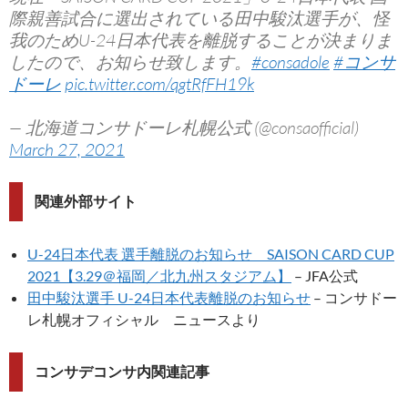
際親善試合に選出されている田中駿汰選手が、怪
我のためU-24日本代表を離脱することが決まりま
したので、お知らせ致します。
#consadole
#コンサ
ドーレ
pic.twitter.com/qgtRfFH19k
— 北海道コンサドーレ札幌公式 (@consaofficial)
March 27, 2021
関連外部サイト
U-24日本代表 選手離脱のお知らせ SAISON CARD CUP
2021【3.29＠福岡／北九州スタジアム】
– JFA公式
田中駿汰選手 U-24日本代表離脱のお知らせ
– コンサドー
レ札幌オフィシャル ニュースより
コンサデコンサ内関連記事