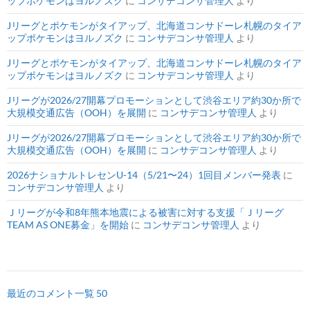
ップポケモンはヨルノズク
に
コンサデコンサ管理人
より
Jリーグとポケモンがタイアップ、北海道コンサドーレ札幌のタイア
ップポケモンはヨルノズク
に
コンサデコンサ管理人
より
Jリーグとポケモンがタイアップ、北海道コンサドーレ札幌のタイア
ップポケモンはヨルノズク
に
コンサデコンサ管理人
より
Jリーグが2026/27開幕プロモーションとして渋谷エリア約30か所で
大規模交通広告（OOH）を展開
に
コンサデコンサ管理人
より
Jリーグが2026/27開幕プロモーションとして渋谷エリア約30か所で
大規模交通広告（OOH）を展開
に
コンサデコンサ管理人
より
2026ナショナルトレセンU-14（5/21〜24）1回目メンバー発表
に
コンサデコンサ管理人
より
Ｊリーグが令和8年熊本地震による被害に対する支援「Ｊリーグ
TEAM AS ONE募金」を開始
に
コンサデコンサ管理人
より
最近のコメント一覧 50