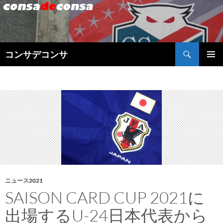
検
コンサデコンサ
索
コ
メインメ
ン
ニュー
テ
ン
ツ
へ
ス
キ
ッ
プ
ニュース2021
SAISON CARD CUP 2021に
出場するU-24日本代表から