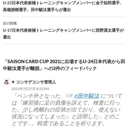
稿
U-23日本代表候補トレーニングキャンプメンバーに金子拓郎選手、
高嶺朋樹選手、田中駿汰選手らが選出
ナ
ビ
次の投稿
U-17日本代表候補トレーニングキャンプメンバーに西野奨太選手が
ゲ
選出
ー
シ
「SAISON CARD CUP 2021に出場するU-24日本代表から田
ョ
中駿汰選手が離脱」への2件のフィードバック
ン
コンサデコンサ管理人
2021年3月27日 8:23 PM
「ベンチ外となった、MF
#田中駿汰
について
は『練習後に足の負傷を訴えて、検査に行っ
た。少し肉離れの症状が出ており、使えない
状況になってしまった』と説明した」とのこ
とです…。軽度であることを祈ります。