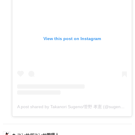
View this post on Instagram
A post shared by Takanori Sugeno/菅野 孝憲 (@sugenotakanori)
コンサデコンサ管理人