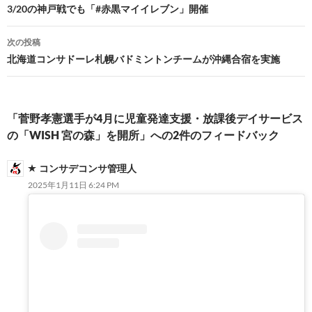
稿
3/20の神戸戦でも「#赤黒マイイレブン」開催
ナ
次の投稿
ビ
北海道コンサドーレ札幌バドミントンチームが沖縄合宿を実施
ゲ
ー
「菅野孝憲選手が4月に児童発達支援・放課後デイサービス
シ
の「WISH 宮の森」を開所」への2件のフィードバック
ョ
コンサデコンサ管理人
ン
2025年1月11日 6:24 PM