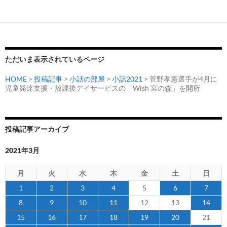
ただいま表示されているページ
HOME
>
投稿記事
>
小話の部屋
>
小話2021
> 菅野孝憲選手が4月に
児童発達支援・放課後デイサービスの「Wish 宮の森」を開所
投稿記事アーカイブ
2021年3月
月
火
水
木
金
土
日
1
2
3
4
5
6
7
8
9
10
11
12
13
14
15
16
17
18
19
20
21