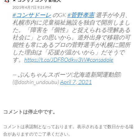
2021年4月7日 9:21 PM
#コンサドーレ
のGK
#菅野孝憲
選手が今月、
札幌市内に児童福祉施設を独自で開所しまし
た。「障害を『個性』と捉えられる理解ある
社会に」との思いから。道外出身で移籍の可
能性も常にあるプロの菅野選手が札幌に開所
した理由は「応援が温かいから」だそうで
す。
https://t.co/JDF8Odkw3W
#consadole
— ぶんちゃんスポーツ(北海道新聞運動部)
(@doshin_undoubu)
April 7, 2021
コメントは停止中です。
コメントは承認制となっております。表示されるまで数日かかる場
合がありますのでご了承ください。