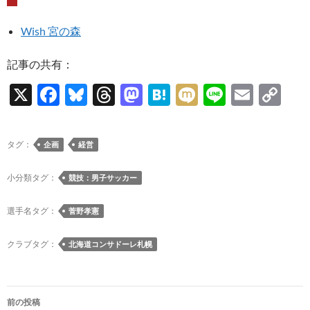
Wish 宮の森
記事の共有：
X
F
Bl
T
M
H
M
Li
E
C
ac
u
hr
as
at
ixi
n
m
o
e
es
e
to
e
e
ail
p
タグ：
企画
経営
b
k
a
d
n
y
o
y
ds
o
a
Li
小分類タグ：
競技：男子サッカー
o
n
n
選手名タグ：
菅野孝憲
k
k
クラブタグ：
北海道コンサドーレ札幌
投
前の投稿