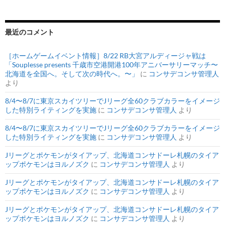
最近のコメント
［ホームゲームイベント情報］8/22 RB大宮アルディージャ戦は
「Souplesse presents 千歳市空港開港100年アニバーサリーマッチ〜
北海道を全国へ。そして次の時代へ。〜」
に
コンサデコンサ管理人
より
8/4〜8/7に東京スカイツリーでJリーグ全60クラブカラーをイメージ
した特別ライティングを実施
に
コンサデコンサ管理人
より
8/4〜8/7に東京スカイツリーでJリーグ全60クラブカラーをイメージ
した特別ライティングを実施
に
コンサデコンサ管理人
より
Jリーグとポケモンがタイアップ、北海道コンサドーレ札幌のタイア
ップポケモンはヨルノズク
に
コンサデコンサ管理人
より
Jリーグとポケモンがタイアップ、北海道コンサドーレ札幌のタイア
ップポケモンはヨルノズク
に
コンサデコンサ管理人
より
Jリーグとポケモンがタイアップ、北海道コンサドーレ札幌のタイア
ップポケモンはヨルノズク
に
コンサデコンサ管理人
より