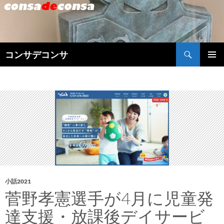
検
コンサデコンサ
索
コ
メインメ
ン
ニュー
テ
ン
ツ
へ
ス
キ
ッ
プ
小話2021
菅野孝憲選手が4月に児童発
達支援・放課後デイサービ