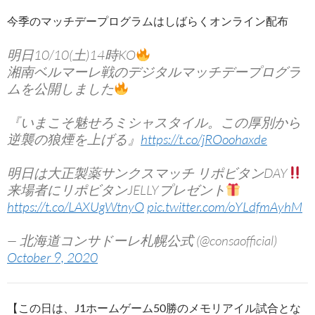
今季のマッチデープログラムはしばらくオンライン配布
明日10/10(土)14時KO
湘南ベルマーレ戦のデジタルマッチデープログラ
ムを公開しました
『いまこそ魅せろミシャスタイル。この厚別から
逆襲の狼煙を上げる』
https://t.co/jROoohaxde
明日は大正製薬サンクスマッチ リポビタンDAY
来場者にリポビタンJELLYプレゼント
https://t.co/LAXUgWtnyO
pic.twitter.com/oYLdfmAyhM
— 北海道コンサドーレ札幌公式 (@consaofficial)
October 9, 2020
【この日は、J1ホームゲーム50勝のメモリアイル試合とな