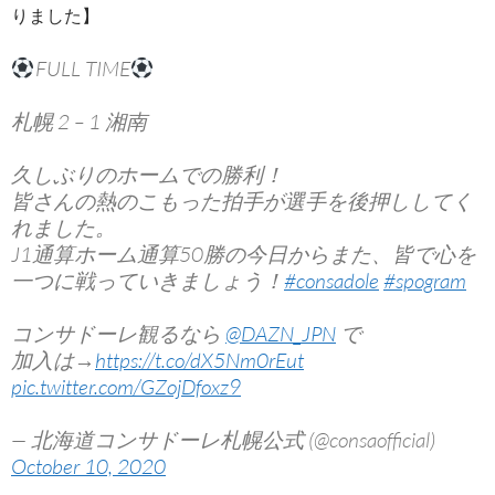
りました】
FULL TIME
札幌 2 – 1 湘南
久しぶりのホームでの勝利！
皆さんの熱のこもった拍手が選手を後押ししてく
れました。
J1通算ホーム通算50勝の今日からまた、皆で心を
一つに戦っていきましょう！
#consadole
#spogram
コンサドーレ観るなら
@DAZN_JPN
で
加入は→
https://t.co/dX5Nm0rEut
pic.twitter.com/GZojDfoxz9
— 北海道コンサドーレ札幌公式 (@consaofficial)
October 10, 2020