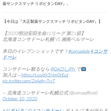
薬サンクスマッチ リポビタンDAY』。
【今日は『大正製薬サンクスマッチ リポビタンDAY』】
【2020明治安田生命J1リーグ 第21節】
北海道コンサドーレ札幌 VS 湘南ベルマーレ
本日のイレブンショットです！
#consadole
#コンサ
ドーレ
コンサドーレ観るなら
@DAZN_JPN
で
加入は→
https://t.co/dX5Nm0rEut
pic.twitter.com/ZpAdhyTvsT
— 北海道コンサドーレ札幌公式 (@consaofficial)
October 10, 2020
#リポビタンD
#コンサドーレ
ボトル45本が当たる