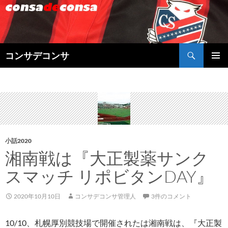
検
コンサデコンサ
索
コ
メインメ
ン
ニュー
テ
ン
ツ
へ
ス
キ
小話2020
ッ
湘南戦は『大正製薬サンク
プ
スマッチ リポビタンDAY』
2020年10月10日
コンサデコンサ管理人
3件のコメント
10/10、札幌厚別競技場で開催されたは湘南戦は、『大正製