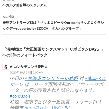
稿
ベガルタ仙台戦のスタジアム
ナ
次の投稿
ビ
鹿島アントラーズ戦は「サッポロビール☆presentsサッポロクラシ
ックデーsupported by EZOCA・タカハシグループ」
ゲ
ー
シ
「湘南戦は『大正製薬サンクスマッチ リポビタンDAY』」
への3件のフィードバック
ョ
ン
コンサデコンサ管理人
2020年10月24日 5:00 AM
今日の
#北海道コンサドーレ札幌
対
#湘南ベル
マーレ
は、リーグ再開後初めてアウェーサポ
ーターの席が設置された試合になります。
#consadole
札幌－湘南でビジター席設置 Ｊリーグは１
歩前進
https://t.co/cs4UNCSPKL