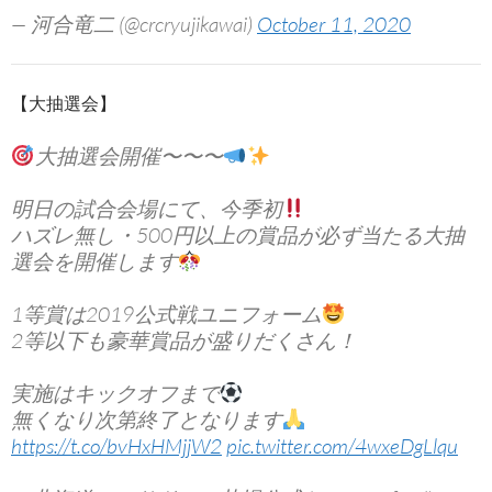
— 河合竜二 (@crcryujikawai)
October 11, 2020
【大抽選会】
大抽選会開催〜〜〜
明日の試合会場にて、今季初
ハズレ無し・500円以上の賞品が必ず当たる大抽
選会を開催します
1等賞は2019公式戦ユニフォーム
2等以下も豪華賞品が盛りだくさん！
実施はキックオフまで
無くなり次第終了となります
https://t.co/bvHxHMjjW2
pic.twitter.com/4wxeDgLlqu