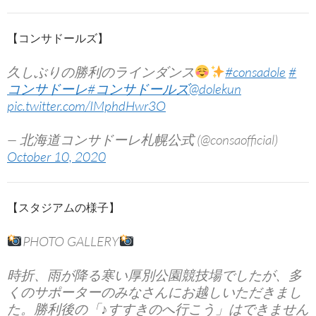
【コンサドールズ】
久しぶりの勝利のラインダンス
#consadole
#
コンサドーレ
#コンサドールズ
@dolekun
pic.twitter.com/IMphdHwr3O
— 北海道コンサドーレ札幌公式 (@consaofficial)
October 10, 2020
【スタジアムの様子】
PHOTO GALLERY
時折、雨が降る寒い厚別公園競技場でしたが、多
くのサポーターのみなさんにお越しいただきまし
た。勝利後の「♪すすきのへ行こう」はできません