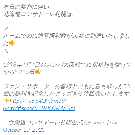
本日の勝利に伴い、
北海道コンサドーレ札幌は、
／
ホームでのJ1通算勝利数が50勝に到達いたしまし
た
＼
1998年4月4日のガンバ大阪戦でJ1初勝利を挙げて
から8,225日
ファン・サポーターの皆様とともに勝ち取った50
回の勝利を記念したグッズを受注販売いたします
https://t.co/o4Q9i5m39x
pic.twitter.com/RRNOWM5Nza
— 北海道コンサドーレ札幌公式 (@consaofficial)
October 10, 2020