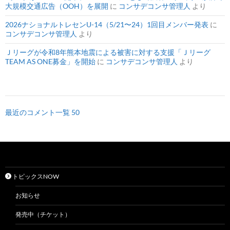
大規模交通広告（OOH）を展開
に
コンサデコンサ管理人
より
2026ナショナルトレセンU-14（5/21〜24）1回目メンバー発表
に
コンサデコンサ管理人
より
Ｊリーグが令和8年熊本地震による被害に対する支援「Ｊリーグ
TEAM AS ONE募金」を開始
に
コンサデコンサ管理人
より
最近のコメント一覧 50
トピックスNOW
お知らせ
発売中（チケット）