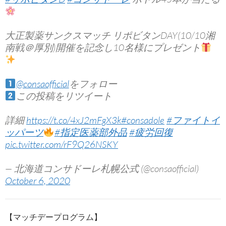
大正製薬サンクスマッチ リポビタンDAY(10/10湘
南戦＠厚別)開催を記念し10名様にプレゼント
@consaofficial
をフォロー
この投稿をリツイート
詳細
https://t.co/4xJ2mFgX3k
#consadole
#ファイトイ
ッパーツ
#指定医薬部外品
#疲労回復
pic.twitter.com/rF9Q26NSKY
— 北海道コンサドーレ札幌公式 (@consaofficial)
October 6, 2020
【マッチデープログラム】