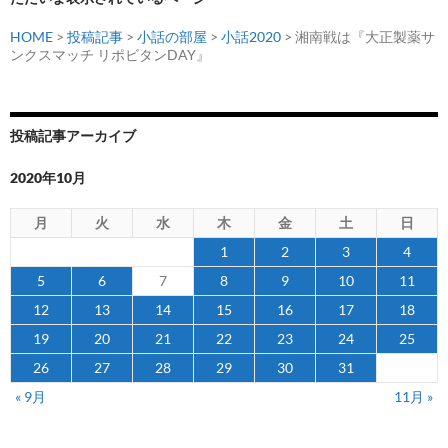
HOME
>
投稿記事
>
小話の部屋
>
小話2020
> 湘南戦は『大正製薬サ
ンクスマッチ リポビタンDAY』
投稿記事アーカイブ
2020年10月
月
火
水
木
金
土
日
1
2
3
4
5
6
7
8
9
10
11
12
13
14
15
16
17
18
19
20
21
22
23
24
25
26
27
28
29
30
31
« 9月
11月 »