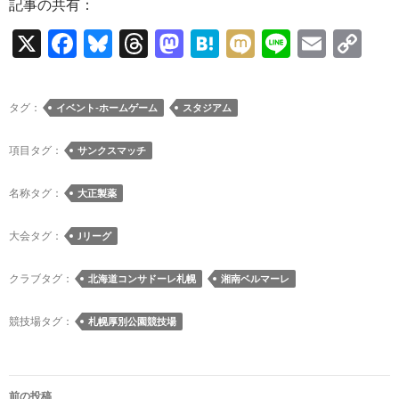
記事の共有：
X
F
Bl
T
M
H
M
Li
E
C
ac
u
hr
as
at
ixi
n
m
o
e
es
e
to
e
e
ail
p
タグ：
イベント-ホームゲーム
スタジアム
b
k
a
d
n
y
o
y
ds
o
a
Li
項目タグ：
サンクスマッチ
o
n
n
名称タグ：
大正製薬
k
k
大会タグ：
Jリーグ
クラブタグ：
北海道コンサドーレ札幌
湘南ベルマーレ
競技場タグ：
札幌厚別公園競技場
投
前の投稿