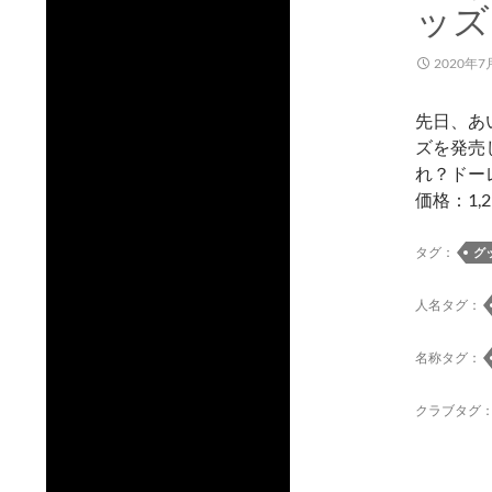
ッズ
2020年7
先日、あ
ズを発売し
れ？ドー
価格：1,2
タグ：
グ
人名タグ：
名称タグ：
クラブタグ