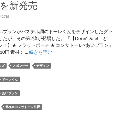
が
を新発売
選
出
月27日
いプランがパステル調のドーレくんをデザインしたグッ
たが、その第2弾が登場した。 「【Dore? Dole! ど
レ！】★ フラットポーチ ★ コンサドーレ×あいプラン」
あ
10円 素材： …
続きを読む
→
い
プ
ッズ
スポンサー
デザイン
ラ
ン
ドーレくん
が
パ
あいプラン
ス
テ
：
北海道コンサドーレ札幌
ル
調
の