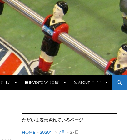
E（手帖）
INVENTORY（目録）
ABOUT（手引）
ただいま表示されているページ
HOME
>
2020年
>
7月
> 27日