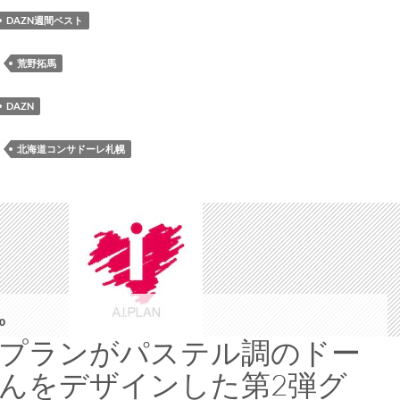
DAZN
DAZN週間ベスト
週
間
：
荒野拓馬
ベ
ス
DAZN
ト
プ
：
北海道コンサドーレ札幌
レ
イ
ヤ
ー
に
荒
野
拓
0
馬
プランがパステル調のドー
選
んをデザインした第2弾グ
手