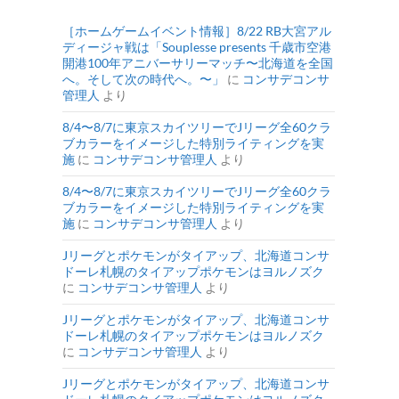
［ホームゲームイベント情報］8/22 RB大宮アル
ディージャ戦は「Souplesse presents 千歳市空港
開港100年アニバーサリーマッチ〜北海道を全国
へ。そして次の時代へ。〜」
に
コンサデコンサ
管理人
より
8/4〜8/7に東京スカイツリーでJリーグ全60クラ
ブカラーをイメージした特別ライティングを実
施
に
コンサデコンサ管理人
より
8/4〜8/7に東京スカイツリーでJリーグ全60クラ
ブカラーをイメージした特別ライティングを実
施
に
コンサデコンサ管理人
より
Jリーグとポケモンがタイアップ、北海道コンサ
ドーレ札幌のタイアップポケモンはヨルノズク
に
コンサデコンサ管理人
より
Jリーグとポケモンがタイアップ、北海道コンサ
ドーレ札幌のタイアップポケモンはヨルノズク
に
コンサデコンサ管理人
より
Jリーグとポケモンがタイアップ、北海道コンサ