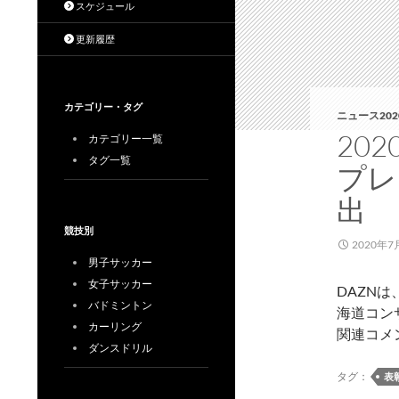
スケジュール
更新履歴
カテゴリー・タグ
ニュース202
20
カテゴリー一覧
タグ一覧
プレ
出
競技別
2020年7
男子サッカー
女子サッカー
DAZNは
バドミントン
海道コン
カーリング
関連コメ
ダンスドリル
タグ：
表