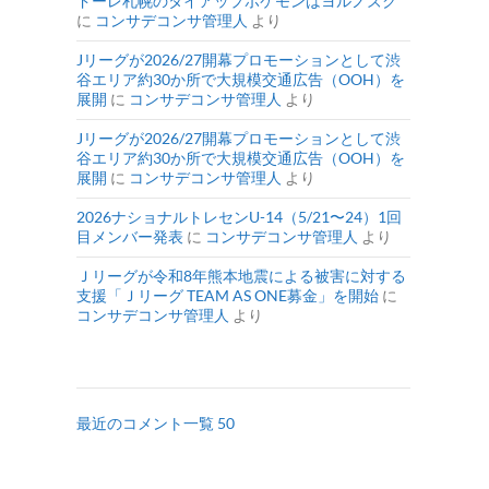
ドーレ札幌のタイアップポケモンはヨルノズク
に
コンサデコンサ管理人
より
Jリーグが2026/27開幕プロモーションとして渋
谷エリア約30か所で大規模交通広告（OOH）を
展開
に
コンサデコンサ管理人
より
Jリーグが2026/27開幕プロモーションとして渋
谷エリア約30か所で大規模交通広告（OOH）を
展開
に
コンサデコンサ管理人
より
2026ナショナルトレセンU-14（5/21〜24）1回
目メンバー発表
に
コンサデコンサ管理人
より
Ｊリーグが令和8年熊本地震による被害に対する
支援「Ｊリーグ TEAM AS ONE募金」を開始
に
コンサデコンサ管理人
より
最近のコメント一覧 50