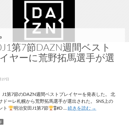
0
20J1第7節DAZN週間ベスト
イヤーに荒野拓馬選手が選
月27日
、J1第7節のDAZN週間ベストプレイヤーを発表した。 北
サドーレ札幌から荒野拓馬選手が選出された。 SNS上の
2020J1
ント
明治安田J1第7節
🎖#D …
続きを読む
→
第
7
彰
節