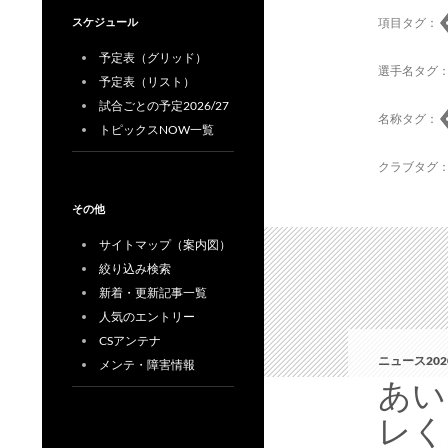
スケジュール
項目タグ：
予定表（グリッド）
選手名タグ
予定表（リスト）
試合ごとの予定2026/27
名称タグ：
トピックスNOW一覧
クラブタグ
その他
サイトマップ（案内図）
絞り込み検索
新着・更新記事一覧
人気のエントリー
CSアンテナ
ニュース202
メンテ・障害情報
あい
レく