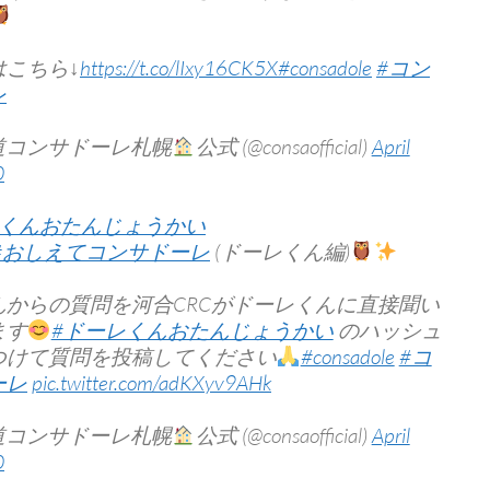
はこちら↓
https://t.co/lIxy16CK5X
#consadole
#コン
レ
道コンサドーレ札幌
公式 (@consaofficial)
April
0
レくんおたんじょうかい
#おしえてコンサドーレ
(ドーレくん編)
んからの質問を河合CRCがドーレくんに直接聞い
ます
#ドーレくんおたんじょうかい
のハッシュ
つけて質問を投稿してください
#consadole
#コ
ーレ
pic.twitter.com/adKXyv9AHk
道コンサドーレ札幌
公式 (@consaofficial)
April
0