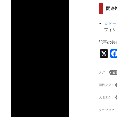
関連
☆ドー
フィシ
記事の共
X
タグ：
企
項目タグ：
人名タグ：
クラブタグ