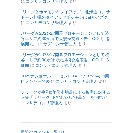
に
コンサデコンサ管理人
より
Jリーグとポケモンがタイアップ、北海道コンサ
ドーレ札幌のタイアップポケモンはヨルノズク
に
コンサデコンサ管理人
より
Jリーグが2026/27開幕プロモーションとして渋
谷エリア約30か所で大規模交通広告（OOH）を
展開
に
コンサデコンサ管理人
より
Jリーグが2026/27開幕プロモーションとして渋
谷エリア約30か所で大規模交通広告（OOH）を
展開
に
コンサデコンサ管理人
より
2026ナショナルトレセンU-14（5/21〜24）1回
目メンバー発表
に
コンサデコンサ管理人
より
Ｊリーグが令和8年熊本地震による被害に対する
支援「Ｊリーグ TEAM AS ONE募金」を開始
に
コンサデコンサ管理人
より
最近のコメント一覧 50