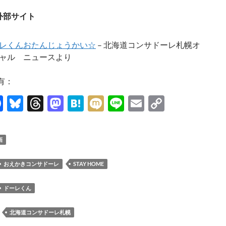
外部サイト
レくんおたんじょうかい☆
– 北海道コンサドーレ札幌オ
ャル ニュースより
有：
F
Bl
T
M
H
M
Li
E
C
ac
u
hr
as
at
ixi
n
m
o
e
es
e
to
e
e
ail
p
画
b
k
a
d
n
y
o
y
ds
o
a
Li
おえかきコンサドーレ
STAY HOME
o
n
n
ドーレくん
k
k
：
北海道コンサドーレ札幌