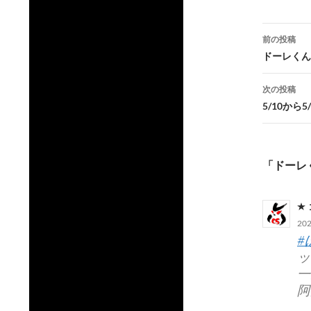
投
前の投稿
稿
ドーレくん
ナ
次の投稿
ビ
5/10から
ゲ
ー
「ドーレ
シ
ョ
ン
20
#
ッ
一
阿