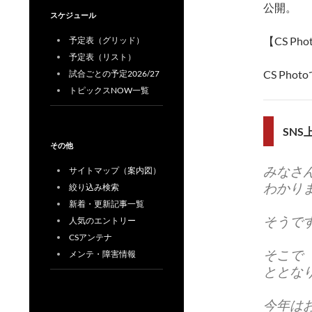
公開。
スケジュール
【CS P
予定表（グリッド）
予定表（リスト）
CS Ph
試合ごとの予定2026/27
トピックスNOW一覧
SN
その他
みなさ
サイトマップ（案内図）
わかり
絞り込み検索
新着・更新記事一覧
そうで
人気のエントリー
CSアンテナ
そこで
メンテ・障害情報
ととな
今年は