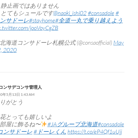
静止画ではありません
とてもシュールです
@naoki_ishi02
#consadole
#
ンサドーレ
#stayhome
#全道一丸で乗り越えよう
c.twitter.com/jooVoyCgZB
 北海道コンサドーレ札幌公式 (@consaofficial)
May
, 2020
コンサデコンサ管理人
20年5月13日 1:43 AM
りがとう
花とっても嬉しいよ
部屋に飾るね〜
#JAグループ北海道
#consadole
コンサドーレ
#ドーレくん
https://t.co/eP4Qf1uUjj