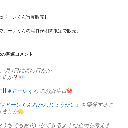
hotoドーレくん写真販売】
otoで、ーレくんの写真が期間限定で販売。
S上の関連コメント
ん5月4日は何の日だか
ますか
す
#ドーレくん
のお誕生日
『
#ドーレくんおたんじょうかい
』を開催するこ
りました
おうちでもお祝いができるような企画を考えま