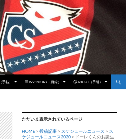
E（手帖）
INVENTORY（目録）
ABOUT（手引）
ただいま表示されているページ
HOME
>
投稿記事
>
スケジュールニュース
>
ス
ケジュールニュース2020
> ドーレくんのお誕生