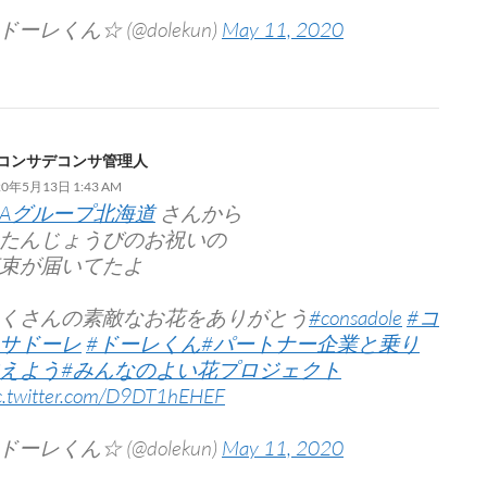
 ドーレくん☆ (@dolekun)
May 11, 2020
コンサデコンサ管理人
20年5月13日 1:43 AM
JAグループ北海道
さんから
たんじょうびのお祝いの
束が届いてたよ
くさんの素敵なお花をありがとう
#consadole
#コ
サドーレ
#ドーレくん
#パートナー企業と乗り
えよう
#みんなのよい花プロジェクト
c.twitter.com/D9DT1hEHEF
 ドーレくん☆ (@dolekun)
May 11, 2020