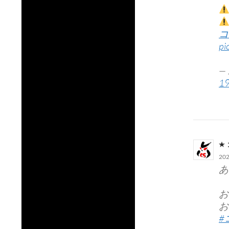
コ
pi
—
19
20
あ
お
お
#