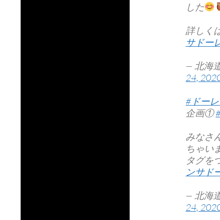
した
詳しく
サドー
— 北海
24, 202
#ドー
企画①
みなさ
ちゃい
タグを
ンサド
— 北海
24, 202