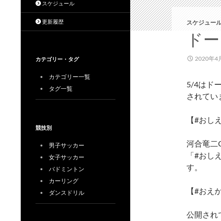
スケジュール
更新履歴
スケジュール
ドー
2020年4
カテゴリー・タグ
カテゴリー一覧
5/4は
タグ一覧
されてい
【#おし
競技別
河合竜二
男子サッカー
「#おし
女子サッカー
す。
バドミントン
カーリング
【#おえ
ダンスドリル
公開され