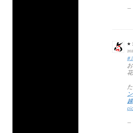
—
20
#
お
花
た
ン
越
pi
—