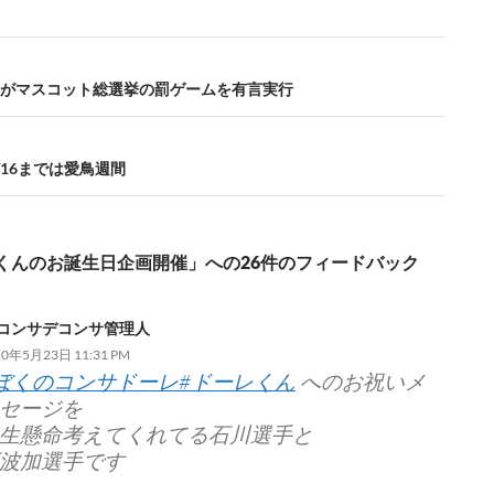
がマスコット総選挙の罰ゲームを有言実行
5/16までは愛鳥週間
くんのお誕生日企画開催」への26件のフィードバック
コンサデコンサ管理人
20年5月23日 11:31 PM
ぼくのコンサドーレ
#ドーレくん
へのお祝いメ
セージを
生懸命考えてくれてる石川選手と
波加選手です