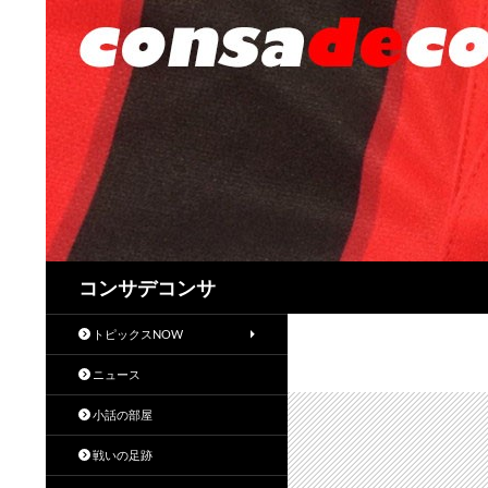
検
コンサデコンサ
索
トピックスNOW
ニュース
小話の部屋
戦いの足跡