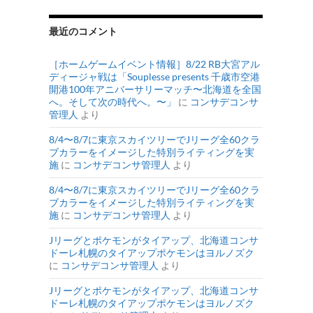
最近のコメント
［ホームゲームイベント情報］8/22 RB大宮アル
ディージャ戦は「Souplesse presents 千歳市空港
開港100年アニバーサリーマッチ〜北海道を全国
へ。そして次の時代へ。〜」
に
コンサデコンサ
管理人
より
8/4〜8/7に東京スカイツリーでJリーグ全60クラ
ブカラーをイメージした特別ライティングを実
施
に
コンサデコンサ管理人
より
8/4〜8/7に東京スカイツリーでJリーグ全60クラ
ブカラーをイメージした特別ライティングを実
施
に
コンサデコンサ管理人
より
Jリーグとポケモンがタイアップ、北海道コンサ
ドーレ札幌のタイアップポケモンはヨルノズク
に
コンサデコンサ管理人
より
Jリーグとポケモンがタイアップ、北海道コンサ
ドーレ札幌のタイアップポケモンはヨルノズク