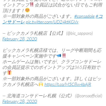
イントアップ
会員証は試合がない日でもご利用
頂けます！
※一部対象外の商品がございます。
#consadole
#コ
ンサドーレ
pic.twitter.com/UD24ktKGVx
— ビックカメラ札幌店【公式】 (@bic_sapporo)
February 28, 2020
ビックカメラ札幌店様では、リーグ中断期間も応
援キャンペーン実施中です
ホームゲームは無いですが、クラブコンサドーレ
の会員証提示でのポイントアップは365日有効で
す
※一部対象外の商品がございます。詳しくはビッ
クカメラ札幌店へ
https://t.co/M5C8w4bAjR
— 北海道コンサドーレ札幌《公式》 (@consaofficial)
February 28, 2020