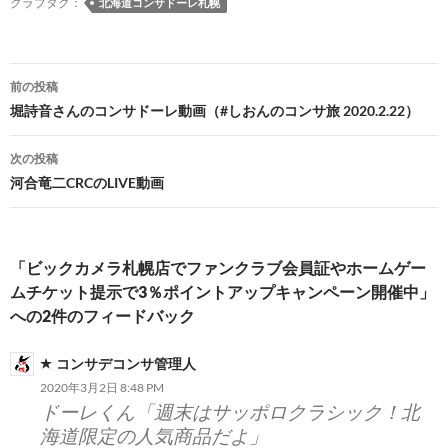
クラブタグ：
北海道コンサドーレ札幌
投
前の投稿
稿
堀詩音さんのコンサドーレ動画（#しおんのコンサ旅 2020.2.22）
ナ
次の投稿
ビ
河合竜二CRCのLIVE動画
ゲ
ー
「ビックカメラ札幌店でファンクラブ会員証やホームゲー
シ
ムチケット提示で3％ポイントアップキャンペーン開催中」
への2件のフィードバック
ョ
ン
コンサデコンサ管理人
2020年3月2日 8:48 PM
ドーレくん「週末はサッポロクラシック！北
海道限定の人気商品だよ」