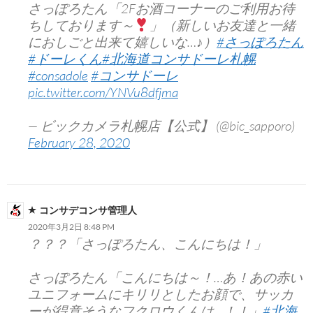
さっぽろたん「2Fお酒コーナーのご利用お待
ちしております～
」（新しいお友達と一緒
におしごと出来て嬉しいな…♪）
#さっぽろたん
#ドーレくん
#北海道コンサドーレ札幌
#consadole
#コンサドーレ
pic.twitter.com/YNVu8dfjma
— ビックカメラ札幌店【公式】 (@bic_sapporo)
February 28, 2020
コンサデコンサ管理人
2020年3月2日 8:48 PM
？？？「さっぽろたん、こんにちは！」
さっぽろたん「こんにちは～！…あ！あの赤い
ユニフォームにキリリとしたお顔で、サッカ
ーが得意そうなフクロウくんは…！！」
#北海