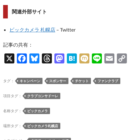
関連外部サイト
ビックカメラ 札幌店
– Twitter
記事の共有：
X
F
Bl
T
M
H
M
Li
E
C
ac
u
hr
as
at
ixi
n
m
o
e
es
e
to
e
e
ail
p
タグ：
キャンペーン
スポンサー
チケット
ファンクラブ
b
k
a
d
n
y
o
y
ds
o
a
Li
項目タグ：
クラブコンサドーレ
o
n
n
名称タグ：
ビックカメラ
k
k
場所タグ：
ビックカメラ札幌店