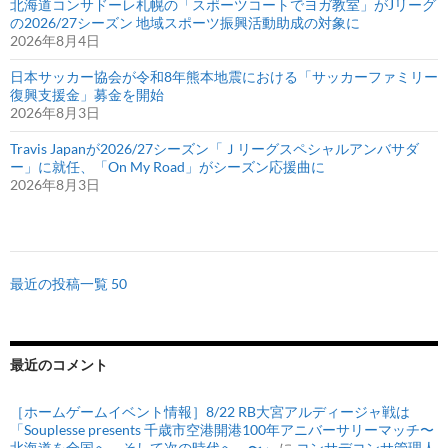
北海道コンサドーレ札幌の「スポーツコートでヨガ教室」がJリーグ
の2026/27シーズン 地域スポーツ振興活動助成の対象に
2026年8月4日
日本サッカー協会が令和8年熊本地震における「サッカーファミリー
復興支援金」募金を開始
2026年8月3日
Travis Japanが2026/27シーズン「Ｊリーグスペシャルアンバサダ
ー」に就任、「On My Road」がシーズン応援曲に
2026年8月3日
最近の投稿一覧 50
最近のコメント
［ホームゲームイベント情報］8/22 RB大宮アルディージャ戦は
「Souplesse presents 千歳市空港開港100年アニバーサリーマッチ〜
北海道を全国へ。そして次の時代へ。〜」
に
コンサデコンサ管理人