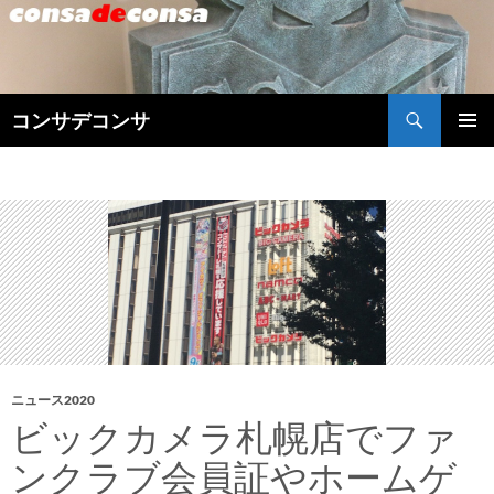
検
コンサデコンサ
索
コ
メインメ
ン
ニュー
テ
ン
ツ
へ
ス
キ
ッ
プ
ニュース2020
ビックカメラ札幌店でファ
ンクラブ会員証やホームゲ