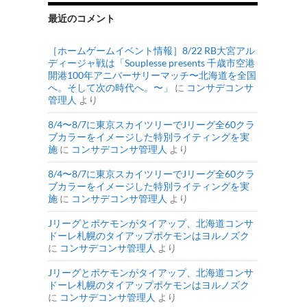
最近のコメント
［ホームゲームイベント情報］8/22 RB大宮アル
ディージャ戦は「Souplesse presents 千歳市空港
開港100年アニバーサリーマッチ〜北海道を全国
へ。そして次の時代へ。〜」
に
コンサデコンサ
管理人
より
8/4〜8/7に東京スカイツリーでJリーグ全60クラ
ブカラーをイメージした特別ライティングを実
施
に
コンサデコンサ管理人
より
8/4〜8/7に東京スカイツリーでJリーグ全60クラ
ブカラーをイメージした特別ライティングを実
施
に
コンサデコンサ管理人
より
Jリーグとポケモンがタイアップ、北海道コンサ
ドーレ札幌のタイアップポケモンはヨルノズク
に
コンサデコンサ管理人
より
Jリーグとポケモンがタイアップ、北海道コンサ
ドーレ札幌のタイアップポケモンはヨルノズク
に
コンサデコンサ管理人
より