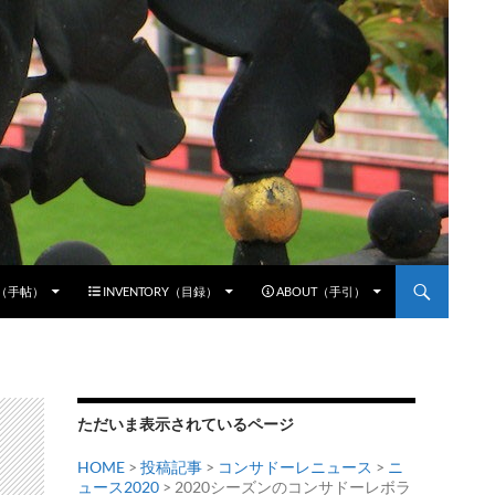
E（手帖）
INVENTORY（目録）
ABOUT（手引）
ただいま表示されているページ
HOME
>
投稿記事
>
コンサドーレニュース
>
ニ
ュース2020
> 2020シーズンのコンサドーレボラ