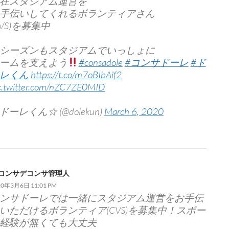
在スタジアム運営を
手伝いしてくれるボランティアさん
CVS)を募集中
シーズンもスタジアムでいっしょに
ームを支えよう
#consadole
#コンサドーレ
#ド
レくん
https://t.co/m7oBIbAif2
c.twitter.com/nZC7ZE0MID
 ドーレくん☆ (@dolekun)
March 6, 2020
コンサデコンサ管理人
20年3月6日 11:01 PM
ンサドーレでは一緒にスタジアム運営をお手伝
いただけるボランティア(CVS)を募集中！スポー
経験が無くても大丈夫