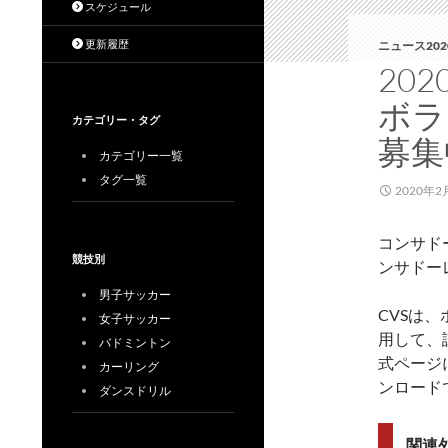
スケジュール
更新履歴
ニュース202
20
ボラ
カテゴリー・タグ
募集
カテゴリー一覧
タグ一覧
2020年2
コンサド
競技別
ンサドー
男子サッカー
CVSは
女子サッカー
用して、
バドミントン
式ページ
カーリング
ンロード
ダンスドリル
関連