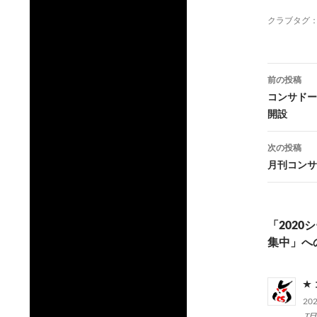
クラブタグ
投
前の投稿
稿
コンサドー
開設
ナ
ビ
次の投稿
月刊コンサ
ゲ
ー
シ
「202
集中」へ
ョ
ン
20