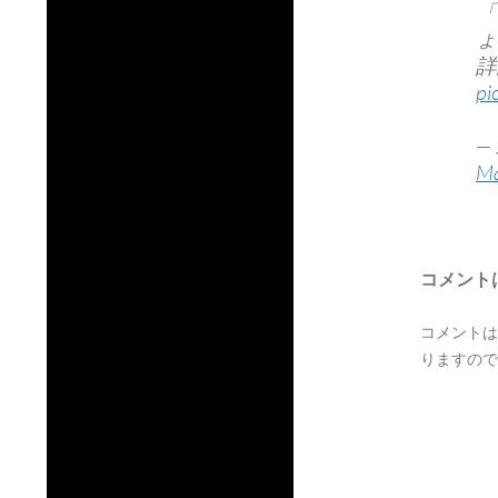
「
ょ
詳
pi
—
Ma
コメント
コメントは
りますので