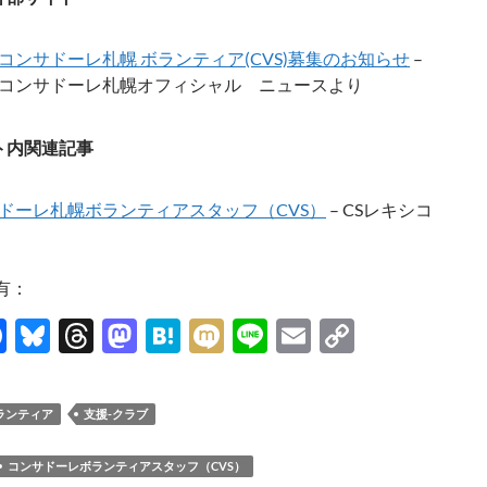
コンサドーレ札幌 ボランティア(CVS)募集のお知らせ
–
コンサドーレ札幌オフィシャル ニュースより
ト内関連記事
ドーレ札幌ボランティアスタッフ（CVS）
– CSレキシコ
有：
F
Bl
T
M
H
M
Li
E
C
ac
u
hr
as
at
ixi
n
m
o
e
es
e
to
e
e
ail
p
ランティア
支援-クラブ
b
k
a
d
n
y
o
y
ds
o
a
Li
コンサドーレボランティアスタッフ（CVS）