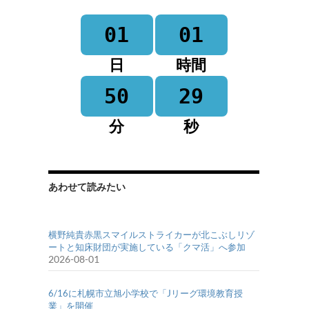
01
01
日
時間
50
29
分
秒
あわせて読みたい
横野純貴赤黒スマイルストライカーが北こぶしリゾ
ートと知床財団が実施している「クマ活」へ参加
2026-08-01
6/16に札幌市立旭小学校で「Jリーグ環境教育授
業」を開催