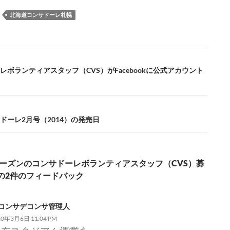
o
n
n
：
北海道コンサドーレ札幌
k
k
レボランティアスタッフ（CVS）がFacebookに公式アカウント
ドーレ2月号（2014）の発売日
0シーズンのコンサドーレボランティアスタッフ（CVS）募
の2件のフィードバック
コンサデコンサ管理人
20年3月6日 11:04 PM