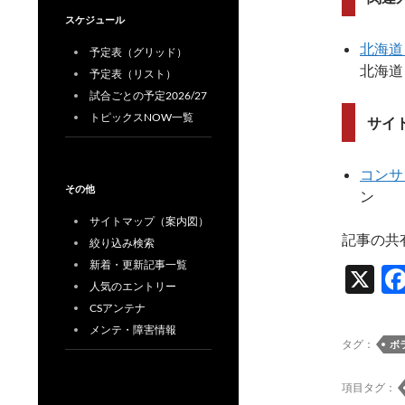
スケジュール
北海道
予定表（グリッド）
北海道
予定表（リスト）
試合ごとの予定2026/27
トピックスNOW一覧
サイ
コンサ
その他
ン
サイトマップ（案内図）
記事の共
絞り込み検索
新着・更新記事一覧
X
人気のエントリー
CSアンテナ
メンテ・障害情報
タグ：
ボ
項目タグ：