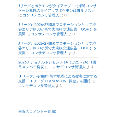
Jリーグとポケモンがタイアップ、北海道コンサ
ドーレ札幌のタイアップポケモンはヨルノズク
に
コンサデコンサ管理人
より
Jリーグが2026/27開幕プロモーションとして渋
谷エリア約30か所で大規模交通広告（OOH）を
展開
に
コンサデコンサ管理人
より
Jリーグが2026/27開幕プロモーションとして渋
谷エリア約30か所で大規模交通広告（OOH）を
展開
に
コンサデコンサ管理人
より
2026ナショナルトレセンU-14（5/21〜24）1回
目メンバー発表
に
コンサデコンサ管理人
より
Ｊリーグが令和8年熊本地震による被害に対する
支援「Ｊリーグ TEAM AS ONE募金」を開始
に
コンサデコンサ管理人
より
最近のコメント一覧 50