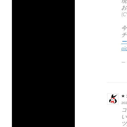
現
お
(
今
チ
ー
pi
—
20
コ
い
ツ