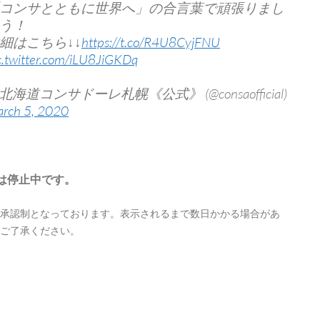
コンサとともに世界へ」の合言葉で頑張りまし
う！
細はこちら↓↓
https://t.co/R4U8CyjFNU
c.twitter.com/iLU8JiGKDq
 北海道コンサドーレ札幌《公式》 (@consaofficial)
rch 5, 2020
は停止中です。
承認制となっております。表示されるまで数日かかる場合があ
ご了承ください。