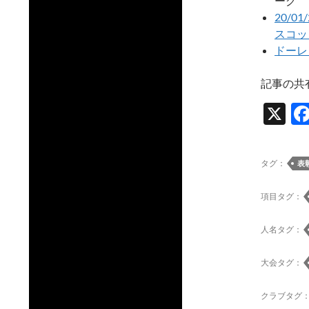
ーグ
20/
スコッ
ドーレ
記事の共
X
タグ：
表
項目タグ：
人名タグ：
大会タグ：
クラブタグ