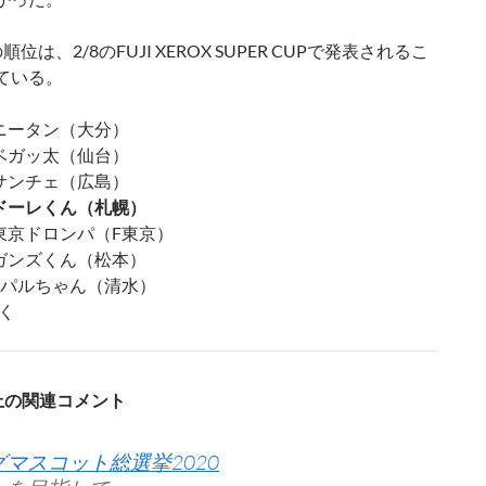
位は、2/8のFUJI XEROX SUPER CUPで発表されるこ
ている。
ニータン（大分）
ベガッ太（仙台）
サンチェ（広島）
ドーレくん（札幌）
東京ドロンパ（F東京）
ガンズくん（松本）
 パルちゃん（清水）
く
S上の関連コメント
グマスコット総選挙2020