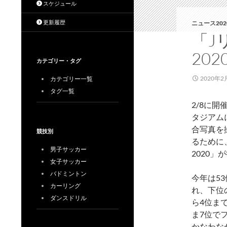
スケジュール
更新履歴
ニュース202
「J
20
カテゴリー・タグ
2020年2
カテゴリー一覧
タグ一覧
2/8に開催
タジアム
合写真を
競技別
るために
男子サッカー
2020」
女子サッカー
バドミントン
今年は5
カーリング
れ、下位
ダンスドリル
ら4位ま
ま7位で
かなわな