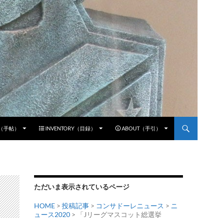
E（手帖）
INVENTORY（目録）
ABOUT（手引）
ただいま表示されているページ
HOME
>
投稿記事
>
コンサドーレニュース
>
ニ
ュース2020
> 「Jリーグマスコット総選挙