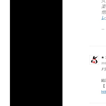
久
楽
他
レ
—
20
J
結
【
ht