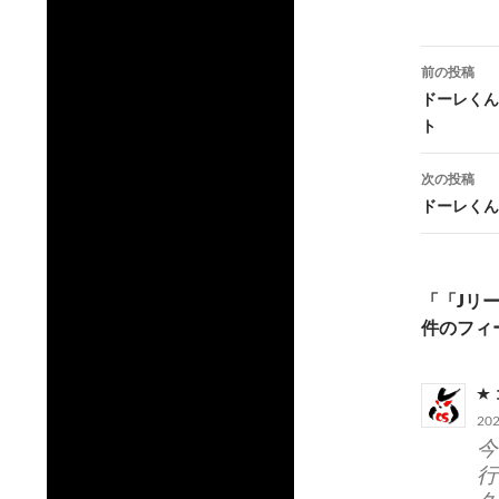
投
前の投稿
稿
ドーレくん
ト
ナ
ビ
次の投稿
ドーレくん
ゲ
ー
シ
「「Jリ
件のフィ
ョ
ン
20
今
行