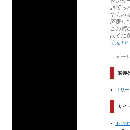
センタ
頑張っ
でもみ
応援し
この順
ぼくに
くん
htt
— ドーレ
関連
Ｊリー
サイ
4～1