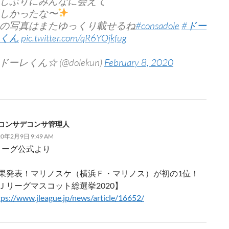
しぶりにみんなに会えて
しかったな〜
の写真はまたゆっくり載せるね
#consadole
#ドー
くん
pic.twitter.com/qR6YOjkfug
 ドーレくん☆ (@dolekun)
February 8, 2020
コンサデコンサ管理人
20年2月9日 9:49 AM
リーグ公式より
果発表！マリノスケ（横浜Ｆ・マリノス）が初の1位！
Ｊリーグマスコット総選挙2020】
tps://www.jleague.jp/news/article/16652/