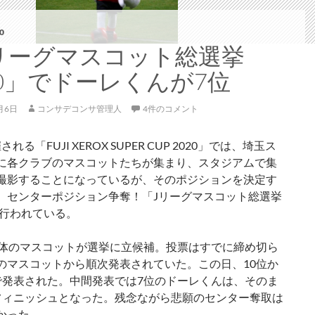
0
リーグマスコット総選挙
20」でドーレくんが7位
月6日
コンサデコンサ管理人
4件のコメント
される「FUJI XEROX SUPER CUP 2020」では、埼玉ス
に各クラブのマスコットたちが集まり、スタジアムで集
撮影することになっているが、そのポジションを決定す
、センターポジション争奪！「Jリーグマスコット総選挙
が行われている。
3体のマスコットが選挙に立候補。投票はすでに締め切ら
のマスコットから順次発表されていた。この日、10位か
で発表された。中間発表では7位のドーレくんは、そのま
フィニッシュとなった。残念ながら悲願のセンター奪取は
かった。