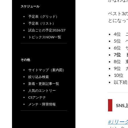
スケジュール
ベスト3の順
予定表（グリッド）
とになっ
予定表（リスト）
試合ごとの予定2026/27
4位 
トピックスNOW一覧
5位 
6位 
7位 
その他
8位 
9位 
サイトマップ（案内図）
10位
絞り込み検索
以下続
新着・更新記事一覧
人気のエントリー
CSアンテナ
メンテ・障害情報
SN
#Jリー