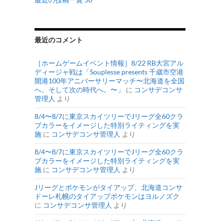
最近のコメント
［ホームゲームイベント情報］8/22 RB大宮アル
ディージャ戦は「Souplesse presents 千歳市空港
開港100年アニバーサリーマッチ〜北海道を全国
へ。そして次の時代へ。〜」
に
コンサデコンサ
管理人
より
8/4〜8/7に東京スカイツリーでJリーグ全60クラ
ブカラーをイメージした特別ライティングを実
施
に
コンサデコンサ管理人
より
8/4〜8/7に東京スカイツリーでJリーグ全60クラ
ブカラーをイメージした特別ライティングを実
施
に
コンサデコンサ管理人
より
Jリーグとポケモンがタイアップ、北海道コンサ
ドーレ札幌のタイアップポケモンはヨルノズク
に
コンサデコンサ管理人
より