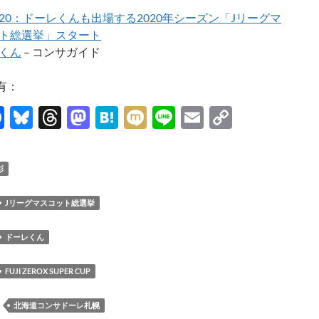
01/20：ドーレくんも出場する2020年シーズン「Jリーグマ
ト総選挙」スタート
くん
– コンサガイド
有：
F
Bl
T
M
H
M
Li
E
C
ac
u
hr
as
at
ixi
n
m
o
e
es
e
to
e
e
ail
p
彰
b
k
a
d
n
y
o
y
ds
o
a
Li
Jリーグマスコット総選挙
o
n
n
ドーレくん
k
k
FUJI ZEROX SUPER CUP
：
北海道コンサドーレ札幌