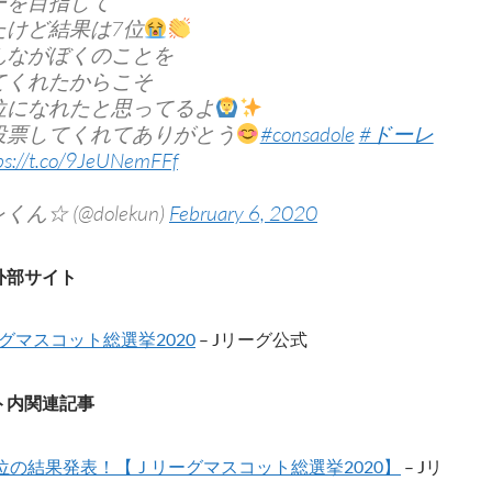
ーを目指して
たけど結果は7位
んながぼくのことを
てくれたからこそ
位になれたと思ってるよ
投票してくれてありがとう
#consadole
#ドーレ
ps://t.co/9JeUNemFFf
くん☆ (@dolekun)
February 6, 2020
外部サイト
グマスコット総選挙2020
– Jリーグ公式
ト内関連記事
0位の結果発表！【Ｊリーグマスコット総選挙2020】
– Jリ