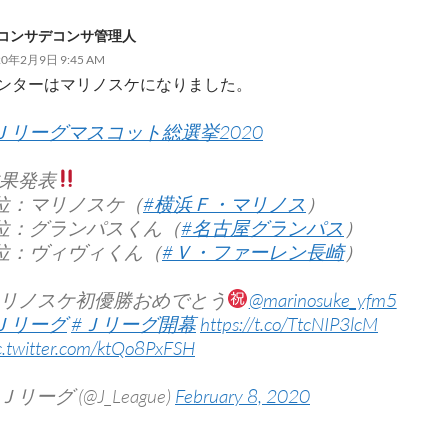
コンサデコンサ管理人
20年2月9日 9:45 AM
ンターはマリノスケになりました。
Ｊリーグマスコット総選挙2020
果発表
位：マリノスケ（
#横浜Ｆ・マリノス
）
位：グランパスくん（
#名古屋グランパス
）
位：ヴィヴィくん（
#Ｖ・ファーレン長崎
）
リノスケ初優勝おめでとう
@marinosuke_yfm5
Ｊリーグ
#Ｊリーグ開幕
https://t.co/TtcNIP3lcM
c.twitter.com/ktQo8PxFSH
 Ｊリーグ (@J_League)
February 8, 2020