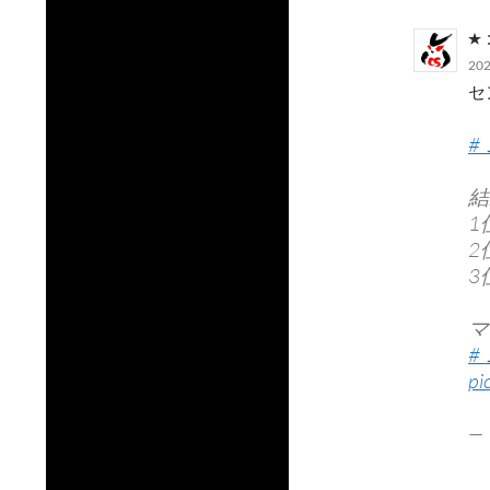
20
セ
#
結
1
2
3
マ
#
pi
—