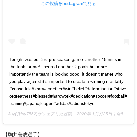
この投稿をInstagramで見る
Tonight was our 3rd pre season game, another 45 mins in
the tank for me! I scored another 2 goals but more
importantly the team is looking good. It doesn’t matter who
you play against it’s important to create a winning mentality.
#consadole#team#together#win#belief#determination#strivef
orgreatness#blessed#hardwork#dedication#soccer#football#
training#japan#jleague#adidas#adidastokyo
Jay
(@jay7582)がシェアした投稿 –
2020年 1月月25日午前8時21分PST
【駒井善成選手】