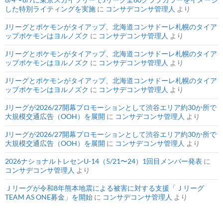
した特別ライティングを実施
に
コンサデコンサ管理人
より
Jリーグとポケモンがタイアップ、北海道コンサドーレ札幌のタイア
ップポケモンはヨルノズク
に
コンサデコンサ管理人
より
Jリーグとポケモンがタイアップ、北海道コンサドーレ札幌のタイア
ップポケモンはヨルノズク
に
コンサデコンサ管理人
より
Jリーグとポケモンがタイアップ、北海道コンサドーレ札幌のタイア
ップポケモンはヨルノズク
に
コンサデコンサ管理人
より
Jリーグが2026/27開幕プロモーションとして渋谷エリア約30か所で
大規模交通広告（OOH）を展開
に
コンサデコンサ管理人
より
Jリーグが2026/27開幕プロモーションとして渋谷エリア約30か所で
大規模交通広告（OOH）を展開
に
コンサデコンサ管理人
より
2026ナショナルトレセンU-14（5/21〜24）1回目メンバー発表
に
コンサデコンサ管理人
より
Ｊリーグが令和8年熊本地震による被害に対する支援「Ｊリーグ
TEAM AS ONE募金」を開始
に
コンサデコンサ管理人
より