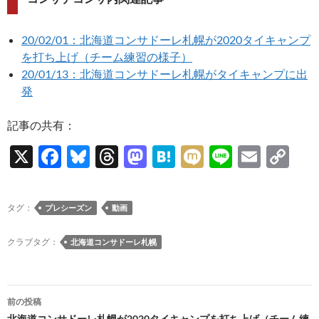
20/02/01：北海道コンサドーレ札幌が2020タイキャンプ
を打ち上げ（チーム練習の様子）
20/01/13：北海道コンサドーレ札幌がタイキャンプに出
発
記事の共有：
X
F
Bl
T
M
H
M
Li
E
C
ac
u
hr
as
at
ixi
n
m
o
e
es
e
to
e
e
ail
p
タグ：
プレシーズン
動画
b
k
a
d
n
y
o
y
ds
o
a
Li
クラブタグ：
北海道コンサドーレ札幌
o
n
n
k
k
投
前の投稿
北海道コンサドーレ札幌が2020タイキャンプを打ち上げ（チーム練