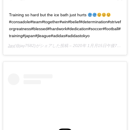
Training so hard but the ice bath just hurts
#consadole#team#together#win#belief#determination#strivef
orgreatness#blessed#hardwork#dedication#soccer#football#
training#japan#jleague#adidas#adidastokyo
Jay
(@jay7582)がシェアした投稿 –
2020年 1月月15日午後7時42分PST