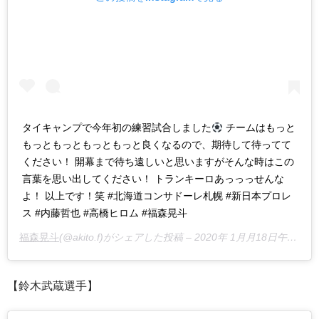
タイキャンプで今年初の練習試合しました
チームはもっと
もっともっともっともっと良くなるので、期待して待ってて
ください！ 開幕まで待ち遠しいと思いますがそんな時はこの
言葉を思い出してください！ トランキーロあっっっせんな
よ！ 以上です！笑 #北海道コンサドーレ札幌 #新日本プロレ
ス #内藤哲也 #高橋ヒロム #福森晃斗
福森晃斗
(@akito.f)がシェアした投稿 –
2020年 1月月18日午前6時43分PST
【鈴木武蔵選手】