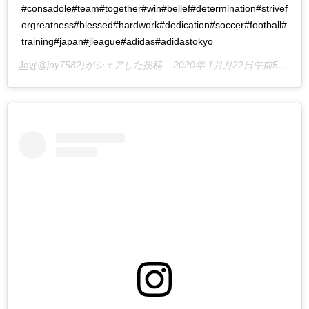
#consadole#team#together#win#belief#determination#strivef
orgreatness#blessed#hardwork#dedication#soccer#football#
training#japan#jleague#adidas#adidastokyo
Jay
(@jay7582)がシェアした投稿 –
2020年 1月月22日午前5時27分PST