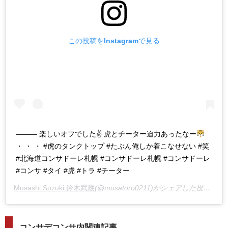
この投稿をInstagramで見る
——— 楽しいオフでした✌
虎とチーター迫力あったなー
・ ・ ・ #虎のタンクトップ #たぶん俺しか着こなせない #笑
#北海道コンサドーレ札幌 #コンサドーレ札幌 #コンサドーレ
#コンサ #タイ #虎 #トラ #チーター
Musashi Suzuki 鈴木武蔵
(@musatoro0211)がシェアした投稿 –
2
コンサデコンサ内関連記事