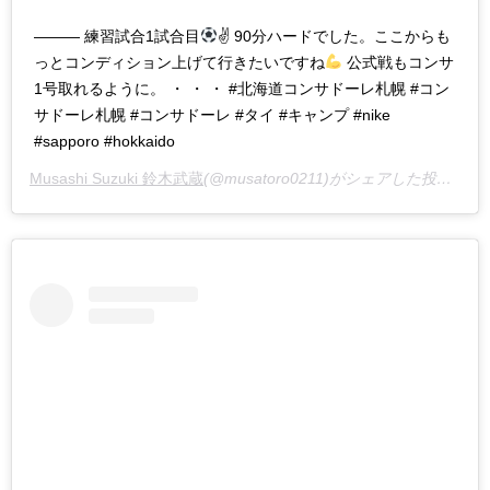
——— 練習試合1試合目
✌
90分ハードでした。ここからも
っとコンディション上げて行きたいですね
公式戦もコンサ
1号取れるように。 ・ ・ ・ #北海道コンサドーレ札幌 #コン
サドーレ札幌 #コンサドーレ #タイ #キャンプ #nike
#sapporo #hokkaido
Musashi Suzuki 鈴木武蔵
(@musatoro0211)がシェアした投稿 –
2