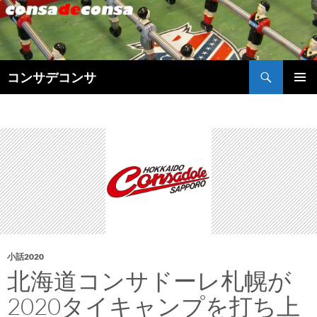
検
コンサデコンサ
索
コ
メインメ
ン
ニュー
テ
ン
ツ
へ
ス
キ
ッ
プ
小話2020
北海道コンサドーレ札幌が
2020タイキャンプを打ち上