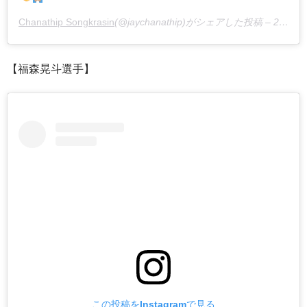
Chanathip Songkrasin
(@jaychanathip)がシェアした投稿 –
2020年 1月月31日午前2時17分PST
【福森晃斗選手】
この投稿をInstagramで見る