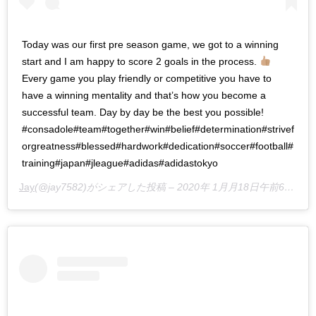
Today was our first pre season game, we got to a winning
start and I am happy to score 2 goals in the process.
Every game you play friendly or competitive you have to
have a winning mentality and that’s how you become a
successful team. Day by day be the best you possible!
#consadole#team#together#win#belief#determination#strivef
orgreatness#blessed#hardwork#dedication#soccer#football#
training#japan#jleague#adidas#adidastokyo
Jay
(@jay7582)がシェアした投稿 –
2020年 1月月18日午前6時23分PST