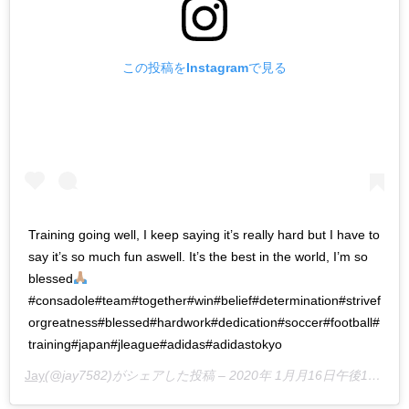
この投稿をInstagramで見る
Training going well, I keep saying it’s really hard but I have to
say it’s so much fun aswell. It’s the best in the world, I’m so
blessed
#consadole#team#together#win#belief#determination#strivef
orgreatness#blessed#hardwork#dedication#soccer#football#
training#japan#jleague#adidas#adidastokyo
Jay
(@jay7582)がシェアした投稿 –
2020年 1月月16日午後1時29分PST